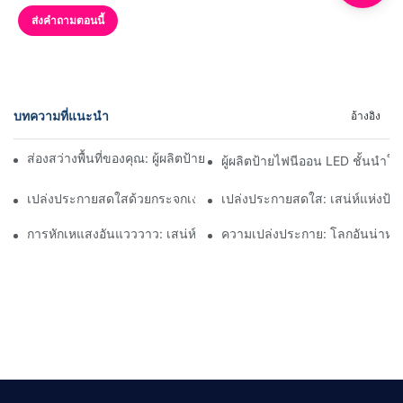
ส่งคำถามตอนนี้
บทความที่แนะนำ
อ้างอิง
ส่องสว่างพื้นที่ของคุณ: ผู้ผลิตป้ายไฟนีออน LED ชั้นนำประจำปี 2021
ผู้ผลิตป้ายไฟนีออน LED ชั้นนำใน
เปล่งประกายสดใสด้วยกระจกเงาเต็มตัวสีนีออน
เปล่งประกายสดใส: เสน่ห์แห่งป้
การหักเหแสงอันแวววาว: เสน่ห์ของกระจกนีออนแบบคลื่น
ความเปล่งประกาย: โลกอันน่าหลง