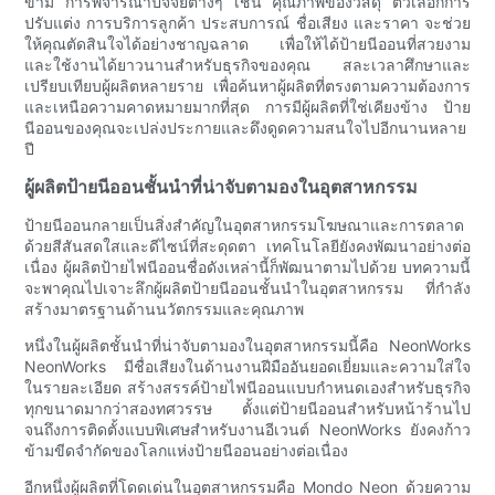
ข้าม การพิจารณาปัจจัยต่างๆ เช่น คุณภาพของวัสดุ ตัวเลือกการ
ปรับแต่ง การบริการลูกค้า ประสบการณ์ ชื่อเสียง และราคา จะช่วย
ให้คุณตัดสินใจได้อย่างชาญฉลาด เพื่อให้ได้ป้ายนีออนที่สวยงาม
และใช้งานได้ยาวนานสำหรับธุรกิจของคุณ สละเวลาศึกษาและ
เปรียบเทียบผู้ผลิตหลายราย เพื่อค้นหาผู้ผลิตที่ตรงตามความต้องการ
และเหนือความคาดหมายมากที่สุด การมีผู้ผลิตที่ใช่เคียงข้าง ป้าย
นีออนของคุณจะเปล่งประกายและดึงดูดความสนใจไปอีกนานหลาย
ปี
ผู้ผลิตป้ายนีออนชั้นนำที่น่าจับตามองในอุตสาหกรรม
ป้ายนีออนกลายเป็นสิ่งสำคัญในอุตสาหกรรมโฆษณาและการตลาด
ด้วยสีสันสดใสและดีไซน์ที่สะดุดตา เทคโนโลยียังคงพัฒนาอย่างต่อ
เนื่อง ผู้ผลิตป้ายไฟนีออนชื่อดังเหล่านี้ก็พัฒนาตามไปด้วย บทความนี้
จะพาคุณไปเจาะลึกผู้ผลิตป้ายนีออนชั้นนำในอุตสาหกรรม ที่กำลัง
สร้างมาตรฐานด้านนวัตกรรมและคุณภาพ
หนึ่งในผู้ผลิตชั้นนำที่น่าจับตามองในอุตสาหกรรมนี้คือ NeonWorks
NeonWorks มีชื่อเสียงในด้านงานฝีมืออันยอดเยี่ยมและความใส่ใจ
ในรายละเอียด สร้างสรรค์ป้ายไฟนีออนแบบกำหนดเองสำหรับธุรกิจ
ทุกขนาดมากว่าสองทศวรรษ ตั้งแต่ป้ายนีออนสำหรับหน้าร้านไป
จนถึงการติดตั้งแบบพิเศษสำหรับงานอีเวนต์ NeonWorks ยังคงก้าว
ข้ามขีดจำกัดของโลกแห่งป้ายนีออนอย่างต่อเนื่อง
อีกหนึ่งผู้ผลิตที่โดดเด่นในอุตสาหกรรมคือ Mondo Neon ด้วยความ