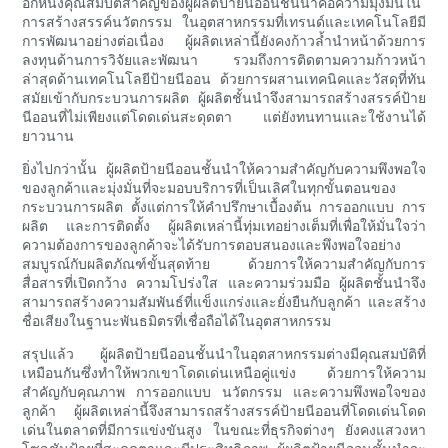
อีกหนึ่งคุณสมบัติสำคัญของผู้ผลิตป้ายนีออนชั้นนำคือความมุ่งมั่นใน
การสร้างสรรค์นวัตกรรม ในอุตสาหกรรมที่เทรนด์และเทคโนโลยีมี
การพัฒนาอย่างต่อเนื่อง ผู้ผลิตเหล่านี้ยังคงก้าวล้ำนำหน้าด้วยการ
ลงทุนด้านการวิจัยและพัฒนา รวมถึงการติดตามความก้าวหน้า
ล่าสุดด้านเทคโนโลยีป้ายนีออน ด้วยการผสานเทคนิคและวัสดุที่ทัน
สมัยเข้ากับกระบวนการผลิต ผู้ผลิตชั้นนำจึงสามารถสร้างสรรค์ป้าย
นีออนที่ไม่เพียงแต่โดดเด่นสะดุดตา แต่ยังทนทานและใช้งานได้
ยาวนาน
ยิ่งไปกว่านั้น ผู้ผลิตป้ายนีออนชั้นนำให้ความสำคัญกับความพึงพอใจ
ของลูกค้าและมุ่งมั่นที่จะมอบบริการที่เป็นเลิศในทุกขั้นตอนของ
กระบวนการผลิต ตั้งแต่การให้คำปรึกษาเบื้องต้น การออกแบบ การ
ผลิต และการติดตั้ง ผู้ผลิตเหล่านี้ทุ่มเทอย่างเต็มที่เพื่อให้มั่นใจว่า
ความต้องการของลูกค้าจะได้รับการตอบสนองและพึงพอใจอย่าง
สมบูรณ์กับผลิตภัณฑ์ขั้นสุดท้าย ด้วยการให้ความสำคัญกับการ
สื่อสารที่เปิดกว้าง ความโปร่งใส และความร่วมมือ ผู้ผลิตชั้นนำจึง
สามารถสร้างความสัมพันธ์ที่แข็งแกร่งและยั่งยืนกับลูกค้า และสร้าง
ชื่อเสียงในฐานะพันธมิตรที่เชื่อถือได้ในอุตสาหกรรม
สรุปแล้ว ผู้ผลิตป้ายนีออนชั้นนำในอุตสาหกรรมต่างมีคุณสมบัติที่
เหมือนกันซึ่งทำให้พวกเขาโดดเด่นเหนือคู่แข่ง ด้วยการให้ความ
สำคัญกับคุณภาพ การออกแบบ นวัตกรรม และความพึงพอใจของ
ลูกค้า ผู้ผลิตเหล่านี้จึงสามารถสร้างสรรค์ป้ายนีออนที่โดดเด่นโดด
เด่นในตลาดที่มีการแข่งขันสูง ในขณะที่ธุรกิจต่างๆ ยังคงแสวงหา