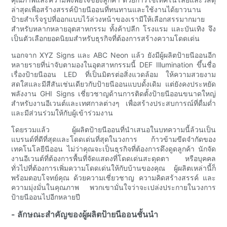
ล่าสุดเพื่อสร้างสรรค์ป้ายนีออนที่ทนทานและใช้งานได้ยาวนาน
ป้ายสำเร็จรูปที่ออกแบบไว้ล่วงหน้าของเรามีให้เลือกสรรมากมาย
สำหรับหลากหลายอุตสาหกรรม ทั้งค้าปลีก โรงแรม และบันเทิง จึง
เป็นตัวเลือกยอดนิยมสำหรับธุรกิจที่ต้องการสร้างความโดดเด่น
นอกจาก XYZ Signs และ ABC Neon แล้ว ยังมีผู้ผลิตป้ายนีออนอีก
หลายรายที่น่าจับตามองในอุตสาหกรรมนี้ DEF Illumination ขึ้นชื่อ
เรื่องป้ายนีออน LED ที่เป็นมิตรต่อสิ่งแวดล้อม ให้ความสวยงาม
สดใสและมีสีสันเช่นเดียวกับป้ายนีออนแบบดั้งเดิม แต่ยังคงประหยัด
พลังงาน GHI Signs เชี่ยวชาญด้านการติดตั้งป้ายนีออนขนาดใหญ่
สำหรับงานอีเวนต์และเทศกาลต่างๆ เพื่อสร้างประสบการณ์ที่ดื่มด่ำ
และมีส่วนร่วมให้กับผู้เข้าร่วมงาน
โดยรวมแล้ว ผู้ผลิตป้ายนีออนที่นำเสนอในบทความนี้ล้วนเป็น
แบรนด์ที่ดีที่สุดและโดดเด่นที่สุดในวงการ ก้าวข้ามขีดจำกัดของ
เทคโนโลยีนีออน ไม่ว่าคุณจะเป็นธุรกิจที่ต้องการดึงดูดลูกค้า นักจัด
งานอีเวนต์ที่ต้องการพื้นที่จัดแสดงที่โดดเด่นสะดุดตา หรือบุคคล
ทั่วไปที่ต้องการเพิ่มความโดดเด่นให้กับบ้านของคุณ ผู้ผลิตเหล่านี้ก็
พร้อมตอบโจทย์คุณ ด้วยความเชี่ยวชาญ ความคิดสร้างสรรค์ และ
ความมุ่งมั่นในคุณภาพ พวกเขามั่นใจว่าจะเปล่งประกายในวงการ
ป้ายนีออนไปอีกหลายปี
- ลักษณะสำคัญของผู้ผลิตป้ายนีออนชั้นนำ