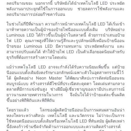
ลดปริมาณขยะ นอกจากนี้ บริษัทยังได้นำเทคโนโลยี LED ประหยัด
พลังงานมาประยุกต์ใช้ในการออกแบบ ช่วยลดการใช้พลังงานและ
ลดปริมาณการปล่อยก๊าซคาร์บอน
ในช่วงไม่กี่ปีที่ผ่านมา ความก้าวหน้าทางเทคโนโลยี LED ได้เริ่มเข้า
มาท้าทายความเป็นผู้นำของป้ายไฟนีออนแบบดั้งเดิม บริษัทอย่าง
Luminous LED ได้ก้าวขึ้นเป็นผู้นำในตลาดนี้ ด้วยการนำเสนอป้าย
ไฟ LED คุณภาพสูงที่ให้ความรู้สึกและรูปลักษณ์ที่เหมือนป้ายนีออน
ป้ายของ Luminous LED มีความทนทาน ประหยัดพลังงาน และ
สามารถปรับแต่งได้ ทำให้ป้ายไฟ LED เป็นตัวเลือกยอดนิยมสำหรับ
ธุรกิจที่ต้องการสร้างความโดดเด่น
แม้ว่าเทคโนโลยี LED อาจจะกำลังได้รับความนิยมเพิ่มขึ้น แต่ป้าย
นีออนแบบดั้งเดิมยังคงรักษาเอกลักษณ์เฉพาะตัวในอุตสาหกรรมนี้ไว้
ได้ ผู้ผลิตอย่าง Neon Master ได้พัฒนาศิลปะการดัดท่อนีออนจน
สมบูรณ์แบบ สร้างสรรค์ดีไซน์ที่ประณีตสะดุดตา โดดเด่นท่ามกลาง
ตลาดที่มีการแข่งขันสูง ช่างฝีมือผู้เชี่ยวชาญของเรามีประสบการณ์
ยาวนานหลายทศวรรษในวงการ จึงมั่นใจได้ว่าป้ายแต่ละชิ้นผลิต
ขึ้นอย่างพิถีพิถันและพิถีพิถัน
โดยรวมแล้ว โลกของผู้ผลิตป้ายนีออนเป็นการผสมผสานอันน่า
หลงใหลระหว่างศิลปะ เทคโนโลยี และนวัตกรรม ไม่ว่าจะเป็นการ
ใช้หลอดนีออนแบบดั้งเดิมหรือเทคโนโลยี LED ที่ทันสมัย ​​ผู้ผลิตเหล่า
นี้ยังคงก้าวข้ามขีดจำกัดด้านการออกแบบและความคิดสร้างสรรค์