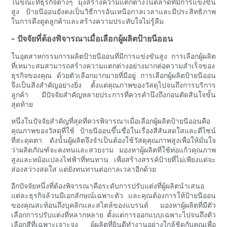
ในขณะที่ธุรกิจต่างๆ มุ่งสร้างความแตกต่างในตลาดที่มีการแข่งขัน
สูง ป้ายนีออนยังคงเป็นวิธีการอันเหนือกาลเวลาและมีประสิทธิภาพ
ในการดึงดูดลูกค้าและสร้างความประทับใจไม่รู้ลืม
- ปัจจัยที่ต้องพิจารณาเมื่อเลือกผู้ผลิตป้ายนีออน
ในอุตสาหกรรมการผลิตป้ายนีออนที่มีการแข่งขันสูง การเลือกผู้ผลิต
ที่เหมาะสมสามารถสร้างความแตกต่างอย่างมากต่อความสำเร็จของ
ธุรกิจของคุณ ด้วยตัวเลือกมากมายที่มีอยู่ การเลือกผู้ผลิตป้ายนีออน
จึงเป็นสิ่งสำคัญอย่างยิ่ง ตั้งแต่คุณภาพของวัสดุไปจนถึงการบริการ
ลูกค้า มีปัจจัยสำคัญหลายประการที่ควรคำนึงถึงก่อนตัดสินใจขั้น
สุดท้าย
หนึ่งในปัจจัยสำคัญที่สุดที่ควรพิจารณาเมื่อเลือกผู้ผลิตป้ายนีออนคือ
คุณภาพของวัสดุที่ใช้ ป้ายนีออนขึ้นชื่อในเรื่องสีสันสดใสและดีไซน์
ที่สะดุดตา ดังนั้นผู้ผลิตจึงจำเป็นต้องใช้วัสดุคุณภาพสูงเพื่อให้มั่นใจ
ว่าผลิตภัณฑ์จะคงทนและสวยงาม มองหาผู้ผลิตที่ใช้ท่อแก้วคุณภาพ
สูงและหม้อแปลงไฟฟ้าที่ทนทาน เพื่อสร้างสรรค์ป้ายที่ไม่เพียงแต่จะ
ส่องสว่างสดใส แต่ยังทนทานต่อกาลเวลาอีกด้วย
อีกปัจจัยหนึ่งที่ต้องพิจารณาคือระดับการปรับแต่งที่ผู้ผลิตนำเสนอ
แต่ละธุรกิจล้วนมีเอกลักษณ์เฉพาะตัว และคุณต้องการให้ป้ายนีออน
ของคุณสะท้อนถึงบุคลิกและสไตล์ของแบรนด์ มองหาผู้ผลิตที่มีตัว
เลือกการปรับแต่งที่หลากหลาย ตั้งแต่การออกแบบเฉพาะไปจนถึงตัว
เลือกสีที่เฉพาะเจาะจง ผู้ผลิตที่ยินดีทำงานอย่างใกล้ชิดกับคุณเพื่อ