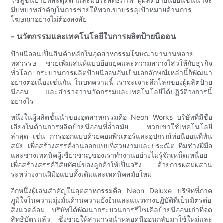
โซลูชันป้ายที่สะดุดตาและมีประสิทธิภาพ ผู้ผลิตป้ายนีออนชั้นนำจะ
มีบทบาทสำคัญในการช่วยให้พวกเขาบรรลุเป้าหมายด้านการ
โฆษณาอย่างไม่ต้องสงสัย
- นวัตกรรมและเทคโนโลยีในการผลิตป้ายนีออน
ป้ายนีออนเป็นสินค้าหลักในอุตสาหกรรมโฆษณามานานหลาย
ทศวรรษ ช่วยเพิ่มเสน่ห์แบบย้อนยุคและความสว่างไสวให้กับธุรกิจ
ทั่วโลก กระบวนการผลิตป้ายนีออนอันเป็นเอกลักษณ์เหล่านี้ก็พัฒนา
อย่างต่อเนื่องเช่นกัน ในบทความนี้ เราจะเจาะลึกโลกของผู้ผลิตป้าย
นีออน และสำรวจว่านวัตกรรมและเทคโนโลยีได้ปฏิวัติวงการนี้
อย่างไร
หนึ่งในผู้ผลิตชั้นนำของอุตสาหกรรมคือ Neon Works บริษัทที่มีชื่อ
เสียงในด้านการผลิตป้ายนีออนที่ล้ำสมัย พวกเขาใช้เทคโนโลยี
ล่าสุด เช่น การออกแบบด้วยคอมพิวเตอร์และอุปกรณ์ท่อนีออนที่ทัน
สมัย ​​เพื่อสร้างสรรค์งานออกแบบที่สวยงามและประณีต ทีมช่างฝีมือ
และช่างเทคนิคผู้เชี่ยวชาญของเราทำงานอย่างไม่รู้จักเหน็ดเหนื่อย
เพื่อสร้างสรรค์วิสัยทัศน์ของลูกค้าให้เป็นจริง ด้วยการผสมผสาน
ระหว่างงานฝีมือแบบดั้งเดิมและเทคนิคสมัยใหม่
อีกหนึ่งผู้เล่นสำคัญในอุตสาหกรรมคือ Neon Deluxe บริษัทที่ภาค
ภูมิใจในความมุ่งมั่นด้านความยั่งยืนและแนวทางปฏิบัติที่เป็นมิตรต่อ
สิ่งแวดล้อม บริษัทได้พัฒนากระบวนการรีไซเคิลป้ายนีออนเก่าที่จด
สิทธิบัตรแล้ว ซึ่งช่วยให้สามารถนำหลอดนีออนกลับมาใช้ใหม่และ