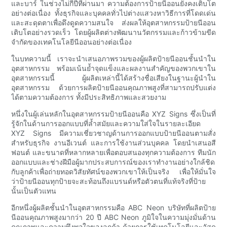
และบาร์ ในช่วงไม่กี่ปีที่ผ่านมา ความต้องการป้ายนีออนยังคงเติบโต
อย่างต่อเนื่อง ทั้งธุรกิจและบุคคลทั่วไปต่างแสวงหาวิธีการที่โดดเด่น
และสะดุดตาเพื่อดึงดูดความสนใจ ส่งผลให้อุตสาหกรรมป้ายนีออน
เติบโตอย่างรวดเร็ว โดยผู้ผลิตต่างพัฒนานวัตกรรมและก้าวข้ามขีด
จำกัดของเทคโนโลยีนีออนอย่างต่อเนื่อง
ในบทความนี้ เราจะนำเสนอภาพรวมของผู้ผลิตป้ายนีออนชั้นนำใน
อุตสาหกรรม พร้อมเน้นย้ำจุดแข็งและผลงานสำคัญของพวกเขาใน
อุตสาหกรรมนี้ ผู้ผลิตเหล่านี้ได้สร้างชื่อเสียงในฐานะผู้นำใน
อุตสาหกรรม ด้วยการผลิตป้ายนีออนคุณภาพสูงที่สามารถปรับแต่ง
ได้ตามความต้องการ ทั้งมีประสิทธิภาพและสวยงาม
หนึ่งในผู้เล่นหลักในอุตสาหกรรมป้ายนีออนคือ XYZ Signs ซึ่งเป็นที่
รู้จักในด้านการออกแบบที่ล้ำสมัยและความใส่ใจในรายละเอียด
XYZ Signs มีความเชี่ยวชาญด้านการออกแบบป้ายนีออนตามสั่ง
สำหรับธุรกิจ งานอีเวนต์ และการใช้งานส่วนบุคคล โดยนำเสนอสี
ฟอนต์ และขนาดที่หลากหลายเพื่อตอบสนองทุกความต้องการ ทีมนัก
ออกแบบและช่างฝีมือผู้มากประสบการณ์ของเราทำงานอย่างใกล้ชิด
กับลูกค้าเพื่อถ่ายทอดวิสัยทัศน์ของพวกเขาให้เป็นจริง เพื่อให้มั่นใจ
ว่าป้ายนีออนทุกป้ายจะสะท้อนถึงแบรนด์หรือตัวตนที่แท้จริงที่ป้าย
นั้นเป็นตัวแทน
อีกหนึ่งผู้ผลิตชั้นนำในอุตสาหกรรมคือ ABC Neon บริษัทที่ผลิตป้าย
นีออนคุณภาพสูงมากว่า 20 ปี ABC Neon ภูมิใจในความมุ่งมั่นด้าน
คุณภาพและความพึงพอใจของลูกค้า ด้วยการใช้เทคโนโลยีและวัสดุ