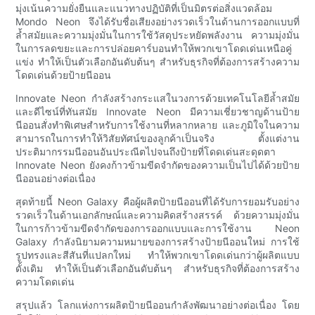
มุ่งเน้นความยั่งยืนและแนวทางปฏิบัติที่เป็นมิตรต่อสิ่งแวดล้อม
Mondo Neon จึงได้รับชื่อเสียงอย่างรวดเร็วในด้านการออกแบบที่
ล้ำสมัยและความมุ่งมั่นในการใช้วัสดุประหยัดพลังงาน ความมุ่งมั่น
ในการลดขยะและการปล่อยคาร์บอนทำให้พวกเขาโดดเด่นเหนือคู่
แข่ง ทำให้เป็นตัวเลือกอันดับต้นๆ สำหรับธุรกิจที่ต้องการสร้างความ
โดดเด่นด้วยป้ายนีออน
Innovate Neon กำลังสร้างกระแสในวงการด้วยเทคโนโลยีล้ำสมัย
และดีไซน์ที่ทันสมัย ​​Innovate Neon มีความเชี่ยวชาญด้านป้าย
นีออนสั่งทำพิเศษสำหรับการใช้งานที่หลากหลาย และภูมิใจในความ
สามารถในการทำให้วิสัยทัศน์ของลูกค้าเป็นจริง ตั้งแต่งาน
ประติมากรรมนีออนอันประณีตไปจนถึงป้ายที่โดดเด่นสะดุดตา
Innovate Neon ยังคงก้าวข้ามขีดจำกัดของความเป็นไปได้ด้วยป้าย
นีออนอย่างต่อเนื่อง
สุดท้ายนี้ Neon Galaxy คือผู้ผลิตป้ายนีออนที่ได้รับการยอมรับอย่าง
รวดเร็วในด้านเอกลักษณ์และความคิดสร้างสรรค์ ด้วยความมุ่งมั่น
ในการก้าวข้ามขีดจำกัดของการออกแบบและการใช้งาน Neon
Galaxy กำลังนิยามความหมายของการสร้างป้ายนีออนใหม่ การใช้
รูปทรงและสีสันที่แปลกใหม่ ทำให้พวกเขาโดดเด่นกว่าผู้ผลิตแบบ
ดั้งเดิม ทำให้เป็นตัวเลือกอันดับต้นๆ สำหรับธุรกิจที่ต้องการสร้าง
ความโดดเด่น
สรุปแล้ว โลกแห่งการผลิตป้ายนีออนกำลังพัฒนาอย่างต่อเนื่อง โดย