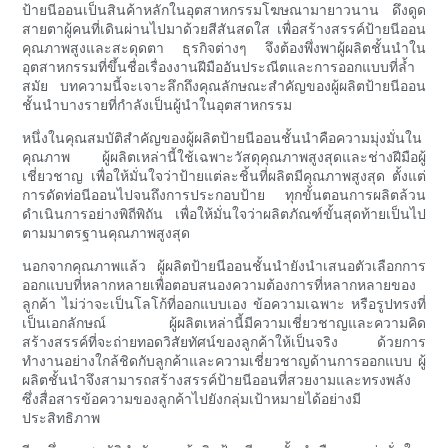
ป้ายนีออนเป็นสินค้าหลักในอุตสาหกรรมโฆษณามายาวนาน ดึงดูด
สายตาผู้คนที่เดินผ่านไปมาด้วยสีสันสดใส เพื่อสร้างสรรค์ป้ายนีออน
คุณภาพสูงและสะดุดตา ธุรกิจต่างๆ จึงต้องพึ่งพาผู้ผลิตชั้นนำใน
อุตสาหกรรมที่ขึ้นชื่อเรื่องงานฝีมืออันประณีตและการออกแบบที่ล้ำ
สมัย บทความนี้จะเจาะลึกถึงคุณลักษณะสำคัญของผู้ผลิตป้ายนีออน
ชั้นนำบางรายที่กำลังเป็นผู้นำในอุตสาหกรรม
หนึ่งในคุณสมบัติสำคัญของผู้ผลิตป้ายนีออนชั้นนำคือความมุ่งมั่นใน
คุณภาพ ผู้ผลิตเหล่านี้ใช้เฉพาะวัสดุคุณภาพสูงสุดและช่างฝีมือผู้
เชี่ยวชาญ เพื่อให้มั่นใจว่าป้ายแต่ละชิ้นที่ผลิตมีคุณภาพสูงสุด ตั้งแต่
การดัดท่อนีออนไปจนถึงการประกอบป้าย ทุกขั้นตอนการผลิตล้วน
ดำเนินการอย่างพิถีพิถัน เพื่อให้มั่นใจว่าผลิตภัณฑ์ขั้นสุดท้ายเป็นไป
ตามมาตรฐานคุณภาพสูงสุด
นอกจากคุณภาพแล้ว ผู้ผลิตป้ายนีออนชั้นนำยังนำเสนอตัวเลือกการ
ออกแบบที่หลากหลายเพื่อตอบสนองความต้องการที่หลากหลายของ
ลูกค้า ไม่ว่าจะเป็นโลโก้ที่ออกแบบเอง ข้อความเฉพาะ หรือรูปทรงที่
เป็นเอกลักษณ์ ผู้ผลิตเหล่านี้มีความเชี่ยวชาญและความคิด
สร้างสรรค์ที่จะถ่ายทอดวิสัยทัศน์ของลูกค้าให้เป็นจริง ด้วยการ
ทำงานอย่างใกล้ชิดกับลูกค้าและความเชี่ยวชาญด้านการออกแบบ ผู้
ผลิตชั้นนำจึงสามารถสร้างสรรค์ป้ายนีออนที่สวยงามและทรงพลัง
ซึ่งสื่อสารข้อความของลูกค้าไปยังกลุ่มเป้าหมายได้อย่างมี
ประสิทธิภาพ