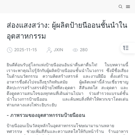
ส่องแสงสว่าง: ผู้ผลิตป้ายนีออนชั้นนำใน
อุตสาหกรรม
2025-11-15
JXIN
280
ยินดีต้อนรับสู่โลกแห่งป้ายนีออนอันน่าตื่นตาตื่นใจ! ในบทความนี้
เราจะพาคุณไปรู้จักกับผู้ผลิตป้ายนีออนชั้นนำในวงการ ซึ่งมีชื่อเสียง
ในด้านนวัตกรรม ความคิดสร้างสรรค์ และงานฝีมือ ตั้งแต่ร้าน
อาหารชื่อดังไปจนถึงธุรกิจทันสมัย ​​ผู้ผลิตเหล่านี้ล้วนเชี่ยวชาญ
ศิลปะการสร้างสรรค์ป้ายไฟที่สะดุดตา สีสันสดใส สะดุดตา และ
ดึงดูดความสนใจของทุกคนที่เดินผ่านไปมา ร่วมสำรวจแบรนด์ชั้น
นำในวงการป้ายนีออน และค้นพบสิ่งที่ทำให้พวกเขาโดดเด่น
ท่ามกลางแสงไฟระยิบระยับ
- ภาพรวมของอุตสาหกรรมป้ายนีออน
ป้ายนีออนเป็นวัสดุหลักในอุตสาหกรรมโฆษณามานานหลาย
ทศวรรษ ช่วยเพิ่มสีสันและความสดใสให้กับหน้าร้าน ร้านอาหาร