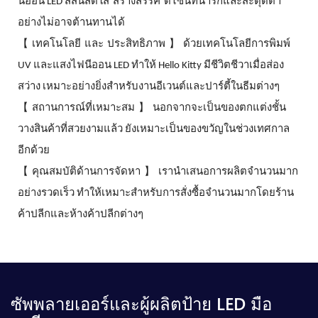
สร้างสรรค์
นีออน LED สีสันสดใส
ดีไซน์ที่น่ารักและสะดุดตา
อย่างไม่อาจต้านทานได้
【
】
เทคโนโลยี
และ
ประสิทธิภาพ
ด้วยเทคโนโลยีการพิมพ์
UV และแสงไฟนีออน LED ทำให้ Hello Kitty มีชีวิตชีวาเมื่อส่อง
สว่าง เหมาะอย่างยิ่งสำหรับงานอีเวนต์และปาร์ตี้ในธีมต่างๆ
【
】
สถานการณ์ที่เหมาะสม
นอกจากจะเป็นของตกแต่งชั้น
วางสินค้าที่สวยงามแล้ว ยังเหมาะเป็นของขวัญในช่วงเทศกาล
อีกด้วย
【
】
คุณสมบัติด้านการจัดหา
เรานำเสนอการผลิตจำนวนมาก
อย่างรวดเร็ว ทำให้เหมาะสำหรับการสั่งซื้อจำนวนมากโดยร้าน
ค้าปลีกและห้างค้าปลีกต่างๆ
ซัพพลายเออร์และผู้ผลิตป้าย LED มือ