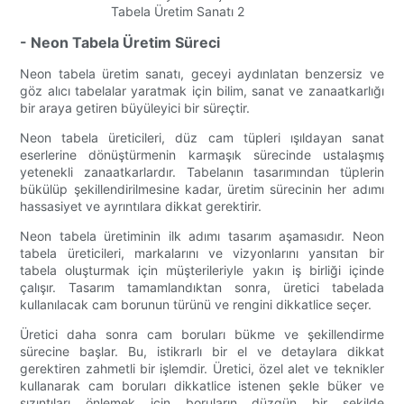
- Neon Tabela Üretim Süreci
Neon tabela üretim sanatı, geceyi aydınlatan benzersiz ve
göz alıcı tabelalar yaratmak için bilim, sanat ve zanaatkarlığı
bir araya getiren büyüleyici bir süreçtir.
Neon tabela üreticileri, düz cam tüpleri ışıldayan sanat
eserlerine dönüştürmenin karmaşık sürecinde ustalaşmış
yetenekli zanaatkarlardır. Tabelanın tasarımından tüplerin
bükülüp şekillendirilmesine kadar, üretim sürecinin her adımı
hassasiyet ve ayrıntılara dikkat gerektirir.
Neon tabela üretiminin ilk adımı tasarım aşamasıdır. Neon
tabela üreticileri, markalarını ve vizyonlarını yansıtan bir
tabela oluşturmak için müşterileriyle yakın iş birliği içinde
çalışır. Tasarım tamamlandıktan sonra, üretici tabelada
kullanılacak cam borunun türünü ve rengini dikkatlice seçer.
Üretici daha sonra cam boruları bükme ve şekillendirme
sürecine başlar. Bu, istikrarlı bir el ve detaylara dikkat
gerektiren zahmetli bir işlemdir. Üretici, özel alet ve teknikler
kullanarak cam boruları dikkatlice istenen şekle büker ve
sızıntıları önlemek için boruların düzgün bir şekilde