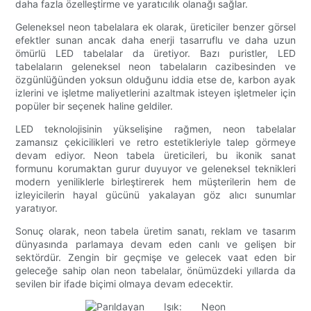
daha fazla özelleştirme ve yaratıcılık olanağı sağlar.
Geleneksel neon tabelalara ek olarak, üreticiler benzer görsel
efektler sunan ancak daha enerji tasarruflu ve daha uzun
ömürlü LED tabelalar da üretiyor. Bazı puristler, LED
tabelaların geleneksel neon tabelaların cazibesinden ve
özgünlüğünden yoksun olduğunu iddia etse de, karbon ayak
izlerini ve işletme maliyetlerini azaltmak isteyen işletmeler için
popüler bir seçenek haline geldiler.
LED teknolojisinin yükselişine rağmen, neon tabelalar
zamansız çekicilikleri ve retro estetikleriyle talep görmeye
devam ediyor. Neon tabela üreticileri, bu ikonik sanat
formunu korumaktan gurur duyuyor ve geleneksel teknikleri
modern yeniliklerle birleştirerek hem müşterilerin hem de
izleyicilerin hayal gücünü yakalayan göz alıcı sunumlar
yaratıyor.
Sonuç olarak, neon tabela üretim sanatı, reklam ve tasarım
dünyasında parlamaya devam eden canlı ve gelişen bir
sektördür. Zengin bir geçmişe ve gelecek vaat eden bir
geleceğe sahip olan neon tabelalar, önümüzdeki yıllarda da
sevilen bir ifade biçimi olmaya devam edecektir.