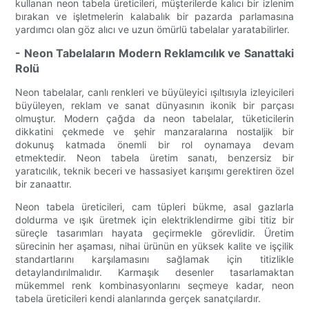
kullanan neon tabela üreticileri, müşterilerde kalıcı bir izlenim
bırakan ve işletmelerin kalabalık bir pazarda parlamasına
yardımcı olan göz alıcı ve uzun ömürlü tabelalar yaratabilirler.
- Neon Tabelaların Modern Reklamcılık ve Sanattaki
Rolü
Neon tabelalar, canlı renkleri ve büyüleyici ışıltısıyla izleyicileri
büyüleyen, reklam ve sanat dünyasının ikonik bir parçası
olmuştur. Modern çağda da neon tabelalar, tüketicilerin
dikkatini çekmede ve şehir manzaralarına nostaljik bir
dokunuş katmada önemli bir rol oynamaya devam
etmektedir. Neon tabela üretim sanatı, benzersiz bir
yaratıcılık, teknik beceri ve hassasiyet karışımı gerektiren özel
bir zanaattır.
Neon tabela üreticileri, cam tüpleri bükme, asal gazlarla
doldurma ve ışık üretmek için elektriklendirme gibi titiz bir
süreçle tasarımları hayata geçirmekle görevlidir. Üretim
sürecinin her aşaması, nihai ürünün en yüksek kalite ve işçilik
standartlarını karşılamasını sağlamak için titizlikle
detaylandırılmalıdır. Karmaşık desenler tasarlamaktan
mükemmel renk kombinasyonlarını seçmeye kadar, neon
tabela üreticileri kendi alanlarında gerçek sanatçılardır.