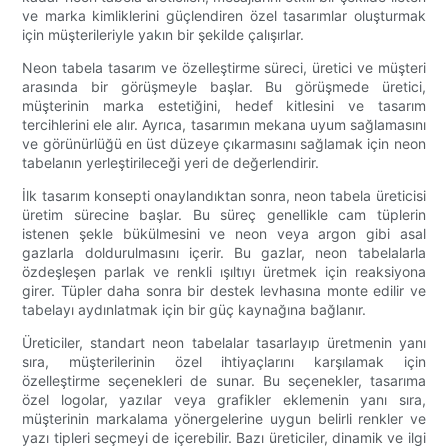
ve marka kimliklerini güçlendiren özel tasarımlar oluşturmak
için müşterileriyle yakın bir şekilde çalışırlar.
Neon tabela tasarım ve özelleştirme süreci, üretici ve müşteri
arasında bir görüşmeyle başlar. Bu görüşmede üretici,
müşterinin marka estetiğini, hedef kitlesini ve tasarım
tercihlerini ele alır. Ayrıca, tasarımın mekana uyum sağlamasını
ve görünürlüğü en üst düzeye çıkarmasını sağlamak için neon
tabelanın yerleştirileceği yeri de değerlendirir.
İlk tasarım konsepti onaylandıktan sonra, neon tabela üreticisi
üretim sürecine başlar. Bu süreç genellikle cam tüplerin
istenen şekle bükülmesini ve neon veya argon gibi asal
gazlarla doldurulmasını içerir. Bu gazlar, neon tabelalarla
özdeşleşen parlak ve renkli ışıltıyı üretmek için reaksiyona
girer. Tüpler daha sonra bir destek levhasına monte edilir ve
tabelayı aydınlatmak için bir güç kaynağına bağlanır.
Üreticiler, standart neon tabelalar tasarlayıp üretmenin yanı
sıra, müşterilerinin özel ihtiyaçlarını karşılamak için
özelleştirme seçenekleri de sunar. Bu seçenekler, tasarıma
özel logolar, yazılar veya grafikler eklemenin yanı sıra,
müşterinin markalama yönergelerine uygun belirli renkler ve
yazı tipleri seçmeyi de içerebilir. Bazı üreticiler, dinamik ve ilgi