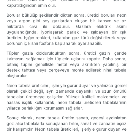
kapatıldığından emin olur.
Borular bükülüp şekillendirildikten sonra, üretici boruları neon
veya argon gibi soy gazlardan oluşan bir karışım ve az
miktarda cıva ile doldurur. Gazlara elektrik akımı
uygulandığında, iyonlaşarak parlak ve ışıldayan bir ışık
üretirler. Işığın renkleri, kullanılan gaz türü değiştirilerek veya
borunun iç kısmı fosforla kaplanarak ayarlanabilir.
Tüpler gazla doldurulduktan sonra, üretici gazın içeride
kalmasını sağlamak için tüplerin uçlarını kapatır. Daha sonra,
bitmiş tüpler genellikle metal veya akrilikten yapılmış bir
destek tahtası veya çerçeveye monte edilerek nihai tabela
oluşturulur.
Neon tabela üreticileri, işleriyle gurur duyar ve yalnızca görsel
olarak çekici değil, aynı zamanda dayanıklı ve uzun ömürlü
tabelalar üretmeye çalışırlar. Yüksek kaliteli malzemeler ve
hassas işçilik kullanarak, neon tabela üreticileri tabelalarının
yıllarca parlaklığını korumasını sağlarlar.
Sonuç olarak, neon tabela üretim sanatı, geceyi aydınlatan
göz alıcı tabelalarla sonuçlanan bilim, sanat ve zanaatın eşsiz
bir karışımıdır. Neon tabela üreticileri, işleriyle gurur duyan ve