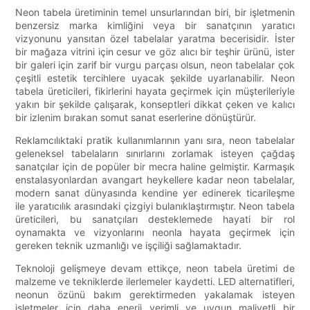
Neon tabela üretiminin temel unsurlarından biri, bir işletmenin
benzersiz marka kimliğini veya bir sanatçının yaratıcı
vizyonunu yansıtan özel tabelalar yaratma becerisidir. İster
bir mağaza vitrini için cesur ve göz alıcı bir teşhir ürünü, ister
bir galeri için zarif bir vurgu parçası olsun, neon tabelalar çok
çeşitli estetik tercihlere uyacak şekilde uyarlanabilir. Neon
tabela üreticileri, fikirlerini hayata geçirmek için müşterileriyle
yakın bir şekilde çalışarak, konseptleri dikkat çeken ve kalıcı
bir izlenim bırakan somut sanat eserlerine dönüştürür.
Reklamcılıktaki pratik kullanımlarının yanı sıra, neon tabelalar
geleneksel tabelaların sınırlarını zorlamak isteyen çağdaş
sanatçılar için de popüler bir mecra haline gelmiştir. Karmaşık
enstalasyonlardan avangart heykellere kadar neon tabelalar,
modern sanat dünyasında kendine yer edinerek ticarileşme
ile yaratıcılık arasındaki çizgiyi bulanıklaştırmıştır. Neon tabela
üreticileri, bu sanatçıları desteklemede hayati bir rol
oynamakta ve vizyonlarını neonla hayata geçirmek için
gereken teknik uzmanlığı ve işçiliği sağlamaktadır.
Teknoloji gelişmeye devam ettikçe, neon tabela üretimi de
malzeme ve tekniklerde ilerlemeler kaydetti. LED alternatifleri,
neonun özünü bakım gerektirmeden yakalamak isteyen
işletmeler için daha enerji verimli ve uygun maliyetli bir