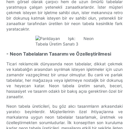
hem görsel olarak çarpıcı hem de uzun ömürlü tabelalar
yaratmaya çalışan yetenekli zanaatkarlardır. İster müşteri
çekmek isteyen bir işletme sahibi olun, ister mekanınıza retro
bir dokunuş katmak isteyen bir ev sahibi olun, yetenekli bir
zanaatkar tarafından üretilen bir neon tabela kesinlikle fark
yaratacaktır.
- Neon Tabelaların Tasarımı ve Özelleştirilmesi
Ticari reklamcılık dünyasında neon tabelalar, dikkat çekmek
ve kalabalığın arasından sıyrılmak isteyen işletmeler için uzun
zamandır vazgeçilmez bir unsur olmuştur. Bu canlı ve parlak
tabelalar, her mağazaya veya işletmeye nostaljik bir dokunuş
ve heyecan katar. Neon tabela üretim sanatı, beceri,
hassasiyet ve tasarım odaklı bir bakış açısı gerektiren özel bir
zanaattır.
Neon tabela üreticileri, bu göz alıcı tasarımların arkasındaki
yaratıcı beyinlerdir. Müşterilerinin özel ihtiyaçlarına ve
markalarına uygun neon tabelalar tasarlamak, üretmek ve
özelleştirmekten sorumludurlar. İlk konseptten son kuruluma
kadar neon tabela üreticileri, mesajlarını etkili bir şekilde ileten