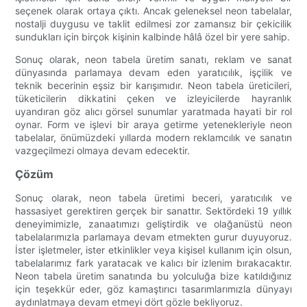
seçenek olarak ortaya çıktı. Ancak geleneksel neon tabelalar,
nostalji duygusu ve taklit edilmesi zor zamansız bir çekicilik
sundukları için birçok kişinin kalbinde hâlâ özel bir yere sahip.
Sonuç olarak, neon tabela üretim sanatı, reklam ve sanat
dünyasında parlamaya devam eden yaratıcılık, işçilik ve
teknik becerinin eşsiz bir karışımıdır. Neon tabela üreticileri,
tüketicilerin dikkatini çeken ve izleyicilerde hayranlık
uyandıran göz alıcı görsel sunumlar yaratmada hayati bir rol
oynar. Form ve işlevi bir araya getirme yetenekleriyle neon
tabelalar, önümüzdeki yıllarda modern reklamcılık ve sanatın
vazgeçilmezi olmaya devam edecektir.
Çözüm
Sonuç olarak, neon tabela üretimi beceri, yaratıcılık ve
hassasiyet gerektiren gerçek bir sanattır. Sektördeki 19 yıllık
deneyimimizle, zanaatımızı geliştirdik ve olağanüstü neon
tabelalarımızla parlamaya devam etmekten gurur duyuyoruz.
İster işletmeler, ister etkinlikler veya kişisel kullanım için olsun,
tabelalarımız fark yaratacak ve kalıcı bir izlenim bırakacaktır.
Neon tabela üretim sanatında bu yolculuğa bize katıldığınız
için teşekkür eder, göz kamaştırıcı tasarımlarımızla dünyayı
aydınlatmaya devam etmeyi dört gözle bekliyoruz.