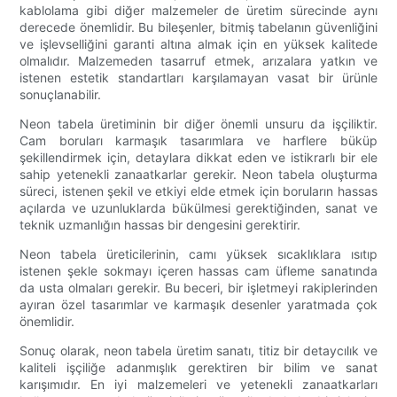
kablolama gibi diğer malzemeler de üretim sürecinde aynı
derecede önemlidir. Bu bileşenler, bitmiş tabelanın güvenliğini
ve işlevselliğini garanti altına almak için en yüksek kalitede
olmalıdır. Malzemeden tasarruf etmek, arızalara yatkın ve
istenen estetik standartları karşılamayan vasat bir ürünle
sonuçlanabilir.
Neon tabela üretiminin bir diğer önemli unsuru da işçiliktir.
Cam boruları karmaşık tasarımlara ve harflere büküp
şekillendirmek için, detaylara dikkat eden ve istikrarlı bir ele
sahip yetenekli zanaatkarlar gerekir. Neon tabela oluşturma
süreci, istenen şekil ve etkiyi elde etmek için boruların hassas
açılarda ve uzunluklarda bükülmesi gerektiğinden, sanat ve
teknik uzmanlığın hassas bir dengesini gerektirir.
Neon tabela üreticilerinin, camı yüksek sıcaklıklara ısıtıp
istenen şekle sokmayı içeren hassas cam üfleme sanatında
da usta olmaları gerekir. Bu beceri, bir işletmeyi rakiplerinden
ayıran özel tasarımlar ve karmaşık desenler yaratmada çok
önemlidir.
Sonuç olarak, neon tabela üretim sanatı, titiz bir detaycılık ve
kaliteli işçiliğe adanmışlık gerektiren bir bilim ve sanat
karışımıdır. En iyi malzemeleri ve yetenekli zanaatkarları