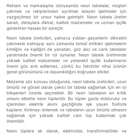
Reklam ve markalaşma dünyasında neon tabelalar, müşteri
çekmek ve rakiplerinden sıyrılmak isteyen işletmeler için
vazgeçilmez bir unsur haline gelmiştir. Neon tabela üretim
sanatı, detaylara dikkat, kaliteli malzemeler ve uzman işçilik
gerektiren hassas bir süreçtir.
Neon tabela üreticileri, yalnızca yoldan geçenlerin dikkatini
çekmekle kalmayıp aynı zamanda temsil ettikleri işletmelerin
kimliğini ve kişiliğini de yansıtan, göz alıcı ve canlı tabelalar
yaratmada önemli bir rol oynarlar. Neon tabela üretiminde
yüksek kaliteli malzemeler ve yetenekli işçilik kullanmanın
önemi göz ardı edilemez, çünkü bu faktörler nihai ürünün
genel görünümünü ve dayanıklılığını doğrudan etkiler.
Malzeme söz konusu olduğunda, neon tabela üreticileri, uzun
ömürlü ve görsel olarak çekici bir tabela sağlamak için en iyi
bileşenleri özenle seçmelidir. Bir neon tabelanın en kritik
unsuru elbette neon tüpleridir. Bu tüpler gazla doldurulur ve
içlerinden elektrik akımı geçtiğinde ışık yayan fosforla
kaplanır. Kırılmayı önlemek ve tabelanın uzun ömürlü olmasını
sağlamak için yüksek kaliteli cam tüp kullanmak çok
önemlidir.
Neon tüplere ek olarak, elektrotlar, transformatörler ve