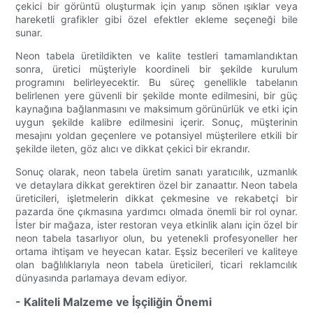
çekici bir görüntü oluşturmak için yanıp sönen ışıklar veya
hareketli grafikler gibi özel efektler ekleme seçeneği bile
sunar.
Neon tabela üretildikten ve kalite testleri tamamlandıktan
sonra, üretici müşteriyle koordineli bir şekilde kurulum
programını belirleyecektir. Bu süreç genellikle tabelanın
belirlenen yere güvenli bir şekilde monte edilmesini, bir güç
kaynağına bağlanmasını ve maksimum görünürlük ve etki için
uygun şekilde kalibre edilmesini içerir. Sonuç, müşterinin
mesajını yoldan geçenlere ve potansiyel müşterilere etkili bir
şekilde ileten, göz alıcı ve dikkat çekici bir ekrandır.
Sonuç olarak, neon tabela üretim sanatı yaratıcılık, uzmanlık
ve detaylara dikkat gerektiren özel bir zanaattır. Neon tabela
üreticileri, işletmelerin dikkat çekmesine ve rekabetçi bir
pazarda öne çıkmasına yardımcı olmada önemli bir rol oynar.
İster bir mağaza, ister restoran veya etkinlik alanı için özel bir
neon tabela tasarlıyor olun, bu yetenekli profesyoneller her
ortama ihtişam ve heyecan katar. Eşsiz becerileri ve kaliteye
olan bağlılıklarıyla neon tabela üreticileri, ticari reklamcılık
dünyasında parlamaya devam ediyor.
- Kaliteli Malzeme ve İşçiliğin Önemi