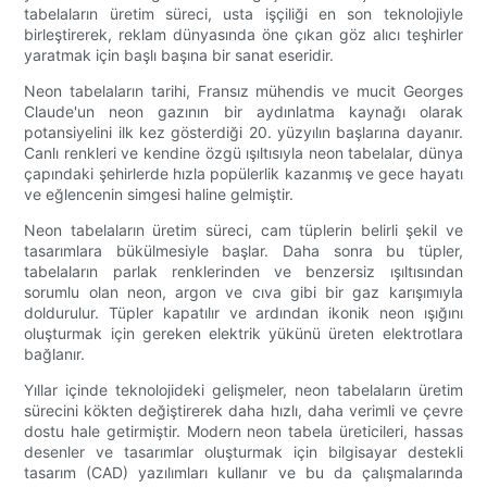
tabelaların üretim süreci, usta işçiliği en son teknolojiyle
birleştirerek, reklam dünyasında öne çıkan göz alıcı teşhirler
yaratmak için başlı başına bir sanat eseridir.
Neon tabelaların tarihi, Fransız mühendis ve mucit Georges
Claude'un neon gazının bir aydınlatma kaynağı olarak
potansiyelini ilk kez gösterdiği 20. yüzyılın başlarına dayanır.
Canlı renkleri ve kendine özgü ışıltısıyla neon tabelalar, dünya
çapındaki şehirlerde hızla popülerlik kazanmış ve gece hayatı
ve eğlencenin simgesi haline gelmiştir.
Neon tabelaların üretim süreci, cam tüplerin belirli şekil ve
tasarımlara bükülmesiyle başlar. Daha sonra bu tüpler,
tabelaların parlak renklerinden ve benzersiz ışıltısından
sorumlu olan neon, argon ve cıva gibi bir gaz karışımıyla
doldurulur. Tüpler kapatılır ve ardından ikonik neon ışığını
oluşturmak için gereken elektrik yükünü üreten elektrotlara
bağlanır.
Yıllar içinde teknolojideki gelişmeler, neon tabelaların üretim
sürecini kökten değiştirerek daha hızlı, daha verimli ve çevre
dostu hale getirmiştir. Modern neon tabela üreticileri, hassas
desenler ve tasarımlar oluşturmak için bilgisayar destekli
tasarım (CAD) yazılımları kullanır ve bu da çalışmalarında