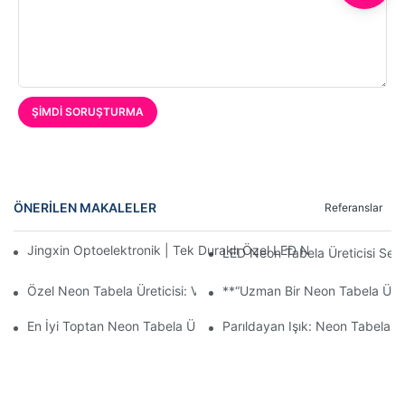
ŞIMDI SORUŞTURMA
ÖNERILEN MAKALELER
Referanslar
Jingxin Optoelektronik | Tek Duraklı Özel LED Neon Tabela Ser
LED Neon Tabela Üreticisi Seç
Özel Neon Tabela Üreticisi: Vizyonunuzu Işıkla Hayata Geçiriyor
**“Uzman Bir Neon Tabela Üretic
En İyi Toptan Neon Tabela Üreticisi: Göz Alıcı Tabelalar İçin Kay
Parıldayan Işık: Neon Tabela Ü