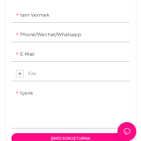
hava. Esnek silikon, spor
Isim Vermek
mağazaları, sörf
kulüpleri için uygundur,
renkleri ve spor
Phone/Wechat/Whatsapp
tasarımları
özelleştirilebilir.
E-Mail
File
Içerik
ŞIMDI SORUŞTURMA