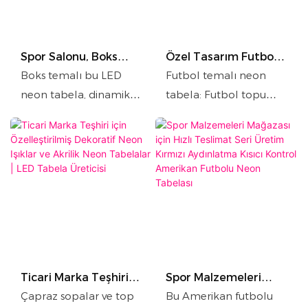
Spor Salonu, Boks
Özel Tasarım Futbol
Kulübü veya Ticari
Neon Tabelası | Spor
Boks temalı bu LED
Futbol temalı neon
Dekorasyon İçin Özel
Mekanları İçin Çift
neon tabela, dinamik
tabela: Futbol topu
Tasarım Boks LED
Renkli Parlayan Duvar
bir boksör silüeti ve
şekli ve "FOOTBALL"
Neon Tabelası
Dekoru
cesur "BOKS" yazısıyla
yazısı, göz alıcı turuncu-
spor alanlarına enerji
mavi çift renkli ışıkla
katacak çarpıcı bir
spor atmosferini
görsel etki sunuyor.
yükseltiyor. Spor barları
Akrilik ve özel neon
ve taraftar mekanları
şeritlerle üretilen bu
için ideal; farklı temalı
tabela, eşit ve dayanıklı
mekanlara uyacak
aydınlatma sağlar,
şekilde özel ışık renkleri
Ticari Marka Teşhiri
Spor Malzemeleri
duvar/tavan montajını
ve metin seçenekleri
için Özelleştirilmiş
Mağazası için Hızlı
Çapraz sopalar ve top
Bu Amerikan futbolu
destekler ve spor
mevcuttur.
Dekoratif Neon Işıklar
Teslimat Seri Üretim