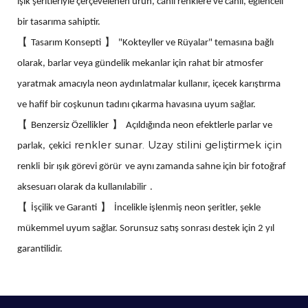
ışık şeritleriyle çerçevelenen ürün, canlı renklere ve canlı, eğlenceli
bir tasarıma sahiptir.
【
】
Tasarım Konsepti
"Kokteyller ve Rüyalar" temasına bağlı
olarak, barlar veya gündelik mekanlar için rahat bir atmosfer
yaratmak amacıyla neon aydınlatmalar kullanır, içecek karıştırma
ve hafif bir coşkunun tadını çıkarma havasına uyum sağlar.
【
】
Benzersiz Özellikler
Açıldığında neon efektlerle parlar ve
renkler sunar. Uzay stilini geliştirmek için
parlak,
çekici
renkli
bir ışık görevi görür
ve aynı zamanda sahne için bir fotoğraf
aksesuarı olarak da kullanılabilir
.
【
】
İşçilik ve Garanti
İncelikle işlenmiş neon şeritler, şekle
mükemmel uyum sağlar. Sorunsuz satış sonrası destek için 2 yıl
garantilidir.