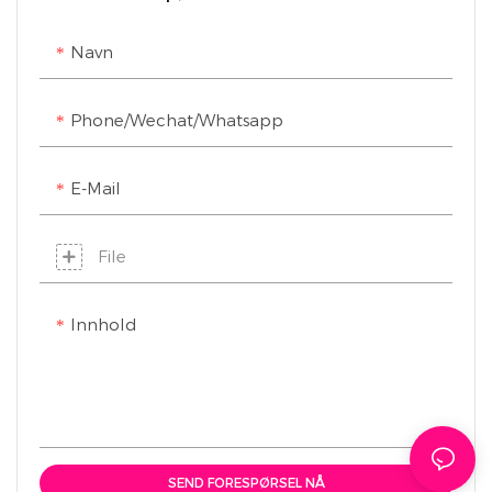
dynamisk stemning.
Navn
Fleksibel silikon, egnet
for sportsbutikker,
surfeklubber,
Phone/Wechat/Whatsapp
tilpassbare farger,
sportsdesign.
E-Mail
File
Innhold
SEND FORESPØRSEL NÅ