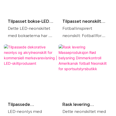
Tilpasset bokse-LED-
Tilpasset neonskilt
neonskilt for
med fotball –
Dette LED-neonskiltet
Fotballinspirert
kommersiell
tofarget glødende
med boksetema har en
neonskilt: Fotballform
dekorasjon på
veggdekorasjon for
dynamisk
kombinert med
treningsstudio og
sportsarenaer
bokseklubb
boksersilhuett og fet
«FOOTBALL»-skriften,
tekst som «BOKSING»,
en iøynefallende
noe som gir en slående
oransjeblå tofarget
visuell effekt som gir
glød løfter
energi til
sportsstemningen.
sportsområder. Det er
Flott for sportsbarer og
laget av akryl og
fanspots; tilpassede
spesialtilpassede
lysfarger og
Tilpassede
Rask levering
neonstriper, og tilbyr
tekstalternativer som
dekorative neonlys
Masseproduksjon Rød
LED-neonlys med
Dette neonskiltet med
jevn og slitesterk
passer til ulike
og akrylneonskilt for
belysning