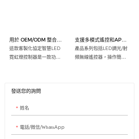
用於 OEM/ODM 整合的
支援多模式遙控和APP
客製化協定智慧 LED 霓
控制，可自訂協定的智慧
這款客製化協定智慧LED
產品系列包括LED調光/射
虹燈控制器
LED霓虹燈控制器，適用
霓虹燈控制器是一款功能
頻無線遙控器，操作簡
於OEM/ODM
全面的解決方案，適用於
便，支援OEM/ODM。具
OEM/ODM專案整合。該
備調光、多模式切換、射
控制器支援協議定制，並
頻非指向性使用、獨立
發送您的詢問
可與各種LED霓虹燈系統
LED系統相容性等功能。
無縫集成，從而打造個性
姓名
化的照明體驗。
電話/微信/WhatsApp