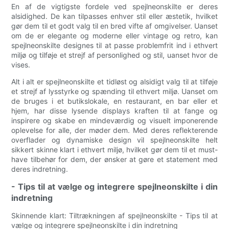
En af de vigtigste fordele ved spejlneonskilte er deres
alsidighed. De kan tilpasses enhver stil eller æstetik, hvilket
gør dem til et godt valg til en bred vifte af omgivelser. Uanset
om de er elegante og moderne eller vintage og retro, kan
spejlneonskilte designes til at passe problemfrit ind i ethvert
miljø og tilføje et strejf af personlighed og stil, uanset hvor de
vises.
Alt i alt er spejlneonskilte et tidløst og alsidigt valg til at tilføje
et strejf af lysstyrke og spænding til ethvert miljø. Uanset om
de bruges i et butikslokale, en restaurant, en bar eller et
hjem, har disse lysende displays kraften til at fange og
inspirere og skabe en mindeværdig og visuelt imponerende
oplevelse for alle, der møder dem. Med deres reflekterende
overflader og dynamiske design vil spejlneonskilte helt
sikkert skinne klart i ethvert miljø, hvilket gør dem til et must-
have tilbehør for dem, der ønsker at gøre et statement med
deres indretning.
- Tips til at vælge og integrere spejlneonskilte i din
indretning
Skinnende klart: Tiltrækningen af ​​spejlneonskilte - Tips til at
vælge og integrere spejlneonskilte i din indretning