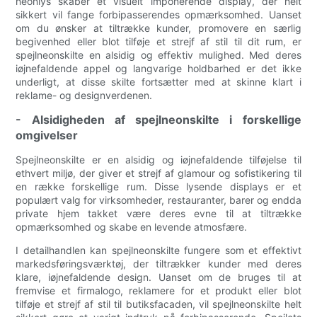
neonlys skaber et visuelt imponerende display, der helt
sikkert vil fange forbipasserendes opmærksomhed. Uanset
om du ønsker at tiltrække kunder, promovere en særlig
begivenhed eller blot tilføje et strejf af stil til dit rum, er
spejlneonskilte en alsidig og effektiv mulighed. Med deres
iøjnefaldende appel og langvarige holdbarhed er det ikke
underligt, at disse skilte fortsætter med at skinne klart i
reklame- og designverdenen.
- Alsidigheden af ​​spejlneonskilte i forskellige
omgivelser
Spejlneonskilte er en alsidig og iøjnefaldende tilføjelse til
ethvert miljø, der giver et strejf af glamour og sofistikering til
en række forskellige rum. Disse lysende displays er et
populært valg for virksomheder, restauranter, barer og endda
private hjem takket være deres evne til at tiltrække
opmærksomhed og skabe en levende atmosfære.
I detailhandlen kan spejlneonskilte fungere som et effektivt
markedsføringsværktøj, der tiltrækker kunder med deres
klare, iøjnefaldende design. Uanset om de bruges til at
fremvise et firmalogo, reklamere for et produkt eller blot
tilføje et strejf af stil til butiksfacaden, vil spejlneonskilte helt