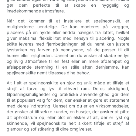
gør dem perfekte til at skabe en hyggelig og
imødekommende atmosfære.
Når det kommer til at installere et spejlneonskilt, er
mulighederne uendelige. De kan monteres på væggen,
placeres på en hylde eller endda hænges fra loftet, hvilket
giver maksimal fleksibilitet med hensyn til placering. Nogle
skilte leveres med fjernbetjeninger, så du nemt kan justere
lysstyrken og farven på neonlysene, så de passer til dit
humør eller lejligheden. Uanset om du ønsker at skabe en lys
og livlig atmosfære til en fest eller en mere afdæmpet og
afslappende stemning til en stille aften derhjemme, kan
spejlneonskilte nemt tilpasses dine behov.
Alt i alt er spejlneonskilte en sjov og unik måde at tilføje et
strejf af farve og lys til ethvert rum. Deres alsidighed,
tilpasningsmuligheder og praktiske anvendelighed gør dem
til et populært valg for dem, der ønsker at gøre et statement
med deres indretning. Uanset om du er en virksomhedsejer,
der ønsker at tiltrække kunder, en husejer, der ønsker at pifte
dit opholdsrum op, eller blot en elsker af alt, der er lyst og
skinnende, vil spejlneonskilte helt sikkert tilføje et strejf af
glamour og sofistikering til dine omgivelser.