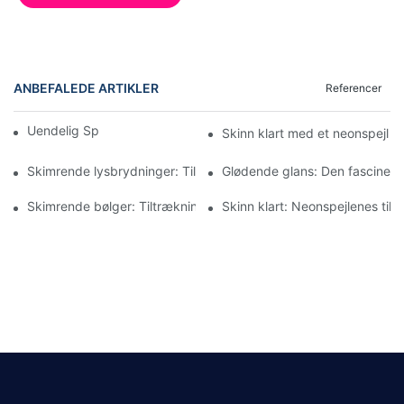
ANBEFALEDE ARTIKLER
Referencer
Uendelig Spejl Neonskilt
Skinn klart med et neonspejl i
Skimrende lysbrydninger: Tiltrækningen af ​​neonbølgede spejle
Glødende glans: Den fascinerend
Skimrende bølger: Tiltrækningen af ​​bølgede neonspejle
Skinn klart: Neonspejlenes tilt