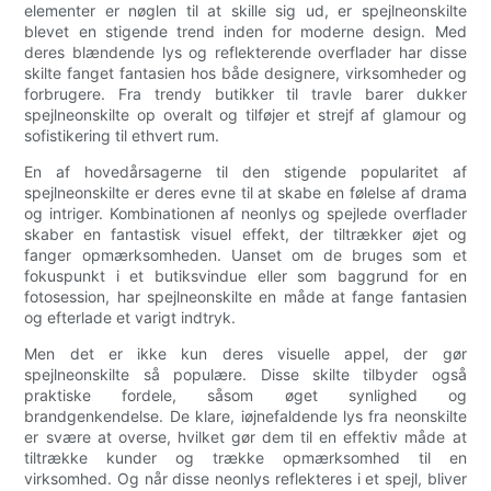
elementer er nøglen til at skille sig ud, er spejlneonskilte
blevet en stigende trend inden for moderne design. Med
deres blændende lys og reflekterende overflader har disse
skilte fanget fantasien hos både designere, virksomheder og
forbrugere. Fra trendy butikker til travle barer dukker
spejlneonskilte op overalt og tilføjer et strejf af glamour og
sofistikering til ethvert rum.
En af hovedårsagerne til den stigende popularitet af
spejlneonskilte er deres evne til at skabe en følelse af drama
og intriger. Kombinationen af ​​neonlys og spejlede overflader
skaber en fantastisk visuel effekt, der tiltrækker øjet og
fanger opmærksomheden. Uanset om de bruges som et
fokuspunkt i et butiksvindue eller som baggrund for en
fotosession, har spejlneonskilte en måde at fange fantasien
og efterlade et varigt indtryk.
Men det er ikke kun deres visuelle appel, der gør
spejlneonskilte så populære. Disse skilte tilbyder også
praktiske fordele, såsom øget synlighed og
brandgenkendelse. De klare, iøjnefaldende lys fra neonskilte
er svære at overse, hvilket gør dem til en effektiv måde at
tiltrække kunder og trække opmærksomhed til en
virksomhed. Og når disse neonlys reflekteres i et spejl, bliver