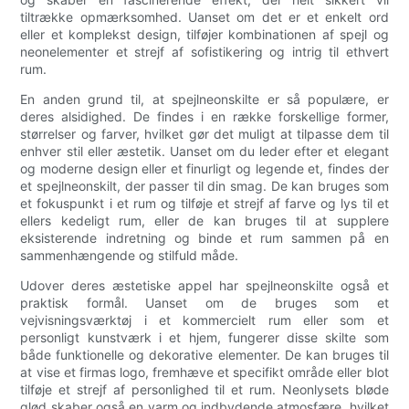
tiltrække opmærksomhed. Uanset om det er et enkelt ord
eller et komplekst design, tilføjer kombinationen af ​​spejl og
neonelementer et strejf af sofistikering og intrig til ethvert
rum.
En anden grund til, at spejlneonskilte er så populære, er
deres alsidighed. De findes i en række forskellige former,
størrelser og farver, hvilket gør det muligt at tilpasse dem til
enhver stil eller æstetik. Uanset om du leder efter et elegant
og moderne design eller et finurligt og legende et, findes der
et spejlneonskilt, der passer til din smag. De kan bruges som
et fokuspunkt i et rum og tilføje et strejf af farve og lys til et
ellers kedeligt rum, eller de kan bruges til at supplere
eksisterende indretning og binde et rum sammen på en
sammenhængende og stilfuld måde.
Udover deres æstetiske appel har spejlneonskilte også et
praktisk formål. Uanset om de bruges som et
vejvisningsværktøj i et kommercielt rum eller som et
personligt kunstværk i et hjem, fungerer disse skilte som
både funktionelle og dekorative elementer. De kan bruges til
at vise et firmas logo, fremhæve et specifikt område eller blot
tilføje et strejf af personlighed til et rum. Neonlysets bløde
glød skaber også en varm og indbydende atmosfære, hvilket