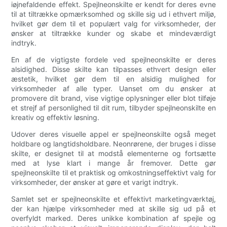
iøjnefaldende effekt. Spejlneonskilte er kendt for deres evne
til at tiltrække opmærksomhed og skille sig ud i ethvert miljø,
hvilket gør dem til et populært valg for virksomheder, der
ønsker at tiltrække kunder og skabe et mindeværdigt
indtryk.
En af de vigtigste fordele ved spejlneonskilte er deres
alsidighed. Disse skilte kan tilpasses ethvert design eller
æstetik, hvilket gør dem til en alsidig mulighed for
virksomheder af alle typer. Uanset om du ønsker at
promovere dit brand, vise vigtige oplysninger eller blot tilføje
et strejf af personlighed til dit rum, tilbyder spejlneonskilte en
kreativ og effektiv løsning.
Udover deres visuelle appel er spejlneonskilte også meget
holdbare og langtidsholdbare. Neonrørene, der bruges i disse
skilte, er designet til at modstå elementerne og fortsætte
med at lyse klart i mange år fremover. Dette gør
spejlneonskilte til et praktisk og omkostningseffektivt valg for
virksomheder, der ønsker at gøre et varigt indtryk.
Samlet set er spejlneonskilte et effektivt marketingværktøj,
der kan hjælpe virksomheder med at skille sig ud på et
overfyldt marked. Deres unikke kombination af spejle og