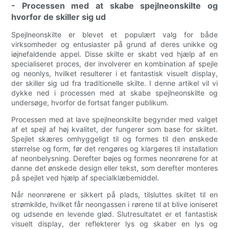
- Processen med at skabe spejlneonskilte og
hvorfor de skiller sig ud
Spejlneonskilte er blevet et populært valg for både
virksomheder og entusiaster på grund af deres unikke og
iøjnefaldende appel. Disse skilte er skabt ved hjælp af en
specialiseret proces, der involverer en kombination af spejle
og neonlys, hvilket resulterer i et fantastisk visuelt display,
der skiller sig ud fra traditionelle skilte. I denne artikel vil vi
dykke ned i processen med at skabe spejlneonskilte og
undersøge, hvorfor de fortsat fanger publikum.
Processen med at lave spejlneonskilte begynder med valget
af et spejl af høj kvalitet, der fungerer som base for skiltet.
Spejlet skæres omhyggeligt til og formes til den ønskede
størrelse og form, før det rengøres og klargøres til installation
af neonbelysning. Derefter bøjes og formes neonrørene for at
danne det ønskede design eller tekst, som derefter monteres
på spejlet ved hjælp af specialklæbemiddel.
Når neonrørene er sikkert på plads, tilsluttes skiltet til en
strømkilde, hvilket får neongassen i rørene til at blive ioniseret
og udsende en levende glød. Slutresultatet er et fantastisk
visuelt display, der reflekterer lys og skaber en lys og