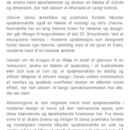
de endnu mere iøjnefaldende og skaber en følelse af dybde
og dimension, der helt sikkert vil efterlade et varigt indtryk.
Udover deres æstetiske og praktiske fordele tilbyder
spejlneonskilte også en følelse af nostalgi og retro charme.
Neonskilte har en lang historie inden for reklame og design,
der går tilbage til begyndelsen af ​​det 20. århundrede. Ved at
inkorporere neonlys i moderne spejldesigns kan designere
hylde denne rige historie, samtidig med at de giver et friskt,
moderne twist til en klassisk æstetik.
Uanset om de bruges til at tilføje et strejf af glamour til en
restaurant, skabe en følelse af spænding i et butikslokale
eller blot lyse et rum op, er spejlneonskilte en alsidig og
stilfuld tilføjelse til ethvert design. Deres unikke kombination
af neonlys og spejlede overflader skaber en slående visuel
effekt, der helt sikkert vil fange opmærksomheden hos alle,
der ser dem.
Afslutningsvis er den stigende trend med spejlneonskilte i
moderne design et bevis på den vedvarende appel, som
disse blændende og iøjnefaldende kreationer har. Fra deres
evne til at skabe drama og intriger til deres praktiske fordele
og nostalgiske charme tilbyder spejlneonskilte en unik og