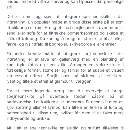
findes i en bred vifte af farver og kan tilpasses din personlige
stil.
Det er nemt og sjovt at integrere spejlneonskilte i din
indretning. En populær måde at bruge disse skilte på er som
et blikfang i et rum. Hæng et stort spejlneonskilt over en pejs,
seng eller sofa for at tiltrække opmærksomhed og skabe et
stilfuldt blikfang. Du kan også bruge mindre skilte til at tilføje
farve- og lysindfald til bogreoler, skriveborde eller entréer.
En anden kreativ måde at integrere spejl-neonskilte i din
indretning er at lave en gallerivæg med en blanding af
kunsttryk, fotos og neonskilte. Arranger en række skilte i
forskellige former, størrelser og farver for at skabe et visuelt
interessant udtryk. Spejlfinishen på skiltene vil reflektere
lyset og tilføje et strejf af glamour til væggen.
For et mere legende præg kan du overveje at bruge
spejlneonskilte på uventede steder, såsom på et
badeværelse, i et køkken eller udendørs. Et neonskilt med en
sjov sætning eller et symbol kan tilføje en følelse af lune og
personlighed til disse rum, hvilket får dem til at føles mere
indbydende og unikke.
Alt i alt er spejlneonskilte en alsidig og stilfuld tilføjelse til