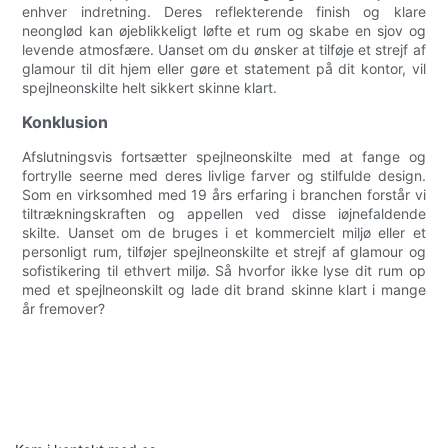
enhver indretning. Deres reflekterende finish og klare
neonglød kan øjeblikkeligt løfte et rum og skabe en sjov og
levende atmosfære. Uanset om du ønsker at tilføje et strejf af
glamour til dit hjem eller gøre et statement på dit kontor, vil
spejlneonskilte helt sikkert skinne klart.
Konklusion
Afslutningsvis fortsætter spejlneonskilte med at fange og
fortrylle seerne med deres livlige farver og stilfulde design.
Som en virksomhed med 19 års erfaring i branchen forstår vi
tiltrækningskraften og appellen ved disse iøjnefaldende
skilte. Uanset om de bruges i et kommercielt miljø eller et
personligt rum, tilføjer spejlneonskilte et strejf af glamour og
sofistikering til ethvert miljø. Så hvorfor ikke lyse dit rum op
med et spejlneonskilt og lade dit brand skinne klart i mange
år fremover?