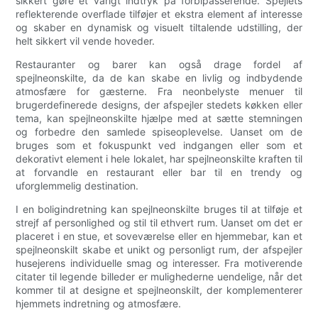
sikkert gøre et varigt indtryk på forbipasserende. Spejlets
reflekterende overflade tilføjer et ekstra element af interesse
og skaber en dynamisk og visuelt tiltalende udstilling, der
helt sikkert vil vende hoveder.
Restauranter og barer kan også drage fordel af
spejlneonskilte, da de kan skabe en livlig og indbydende
atmosfære for gæsterne. Fra neonbelyste menuer til
brugerdefinerede designs, der afspejler stedets køkken eller
tema, kan spejlneonskilte hjælpe med at sætte stemningen
og forbedre den samlede spiseoplevelse. Uanset om de
bruges som et fokuspunkt ved indgangen eller som et
dekorativt element i hele lokalet, har spejlneonskilte kraften til
at forvandle en restaurant eller bar til en trendy og
uforglemmelig destination.
I en boligindretning kan spejlneonskilte bruges til at tilføje et
strejf af personlighed og stil til ethvert rum. Uanset om det er
placeret i en stue, et soveværelse eller en hjemmebar, kan et
spejlneonskilt skabe et unikt og personligt rum, der afspejler
husejerens individuelle smag og interesser. Fra motiverende
citater til legende billeder er mulighederne uendelige, når det
kommer til at designe et spejlneonskilt, der komplementerer
hjemmets indretning og atmosfære.