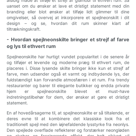
alsidig måde at tilføje et strejf af glamour til ethvert rum. Så
uanset om du ønsker at lave et dristigt statement med din
branding eller blot ønsker at tilføje lidt glimmer til dine
omgivelser, så overvej at inkorporere et spejlneonskilt i dit
design – og se, hvordan dit rum skinner klart af
tiltrækningskraft.
- Hvordan spejlneonskilte bringer et strejf af farve
og lys til ethvert rum
Spejlneonskilte har hurtigt vundet popularitet i de senere år
og tilføjer et levende og moderne præg til ethvert rum, de
placeres i. Disse lysende skilte bringer ikke kun et strejf af
farve, men udsender også et varmt og indbydende lys, der
fuldstændigt kan forvandle atmosfæren i et rum. Fra trendy
restauranter og barer til elegante butikker og endda private
hjem er spejlneonskilte blevet et must-have
indretningstilbehør for dem, der ønsker at gøre et dristigt
statement.
En af hovedårsagerne til, at spejlneonskilte er så tiltalende, er
deres evne til at kombinere det klassiske look fra et
traditionelt spejl med den iøjnefaldende lysstyrke fra neonlys.
Den spejlede overflade reflekterer og forstærker neongløden
og skaber en fascinerende effekt, der helt sikkert vil