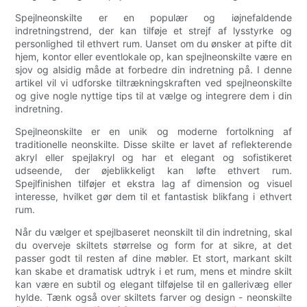
Spejlneonskilte er en populær og iøjnefaldende
indretningstrend, der kan tilføje et strejf af lysstyrke og
personlighed til ethvert rum. Uanset om du ønsker at pifte dit
hjem, kontor eller eventlokale op, kan spejlneonskilte være en
sjov og alsidig måde at forbedre din indretning på. I denne
artikel vil vi udforske tiltrækningskraften ved spejlneonskilte
og give nogle nyttige tips til at vælge og integrere dem i din
indretning.
Spejlneonskilte er en unik og moderne fortolkning af
traditionelle neonskilte. Disse skilte er lavet af reflekterende
akryl eller spejlakryl og har et elegant og sofistikeret
udseende, der øjeblikkeligt kan løfte ethvert rum.
Spejlfinishen tilføjer et ekstra lag af dimension og visuel
interesse, hvilket gør dem til et fantastisk blikfang i ethvert
rum.
Når du vælger et spejlbaseret neonskilt til din indretning, skal
du overveje skiltets størrelse og form for at sikre, at det
passer godt til resten af ​​dine møbler. Et stort, markant skilt
kan skabe et dramatisk udtryk i et rum, mens et mindre skilt
kan være en subtil og elegant tilføjelse til en gallerivæg eller
hylde. Tænk også over skiltets farver og design - neonskilte