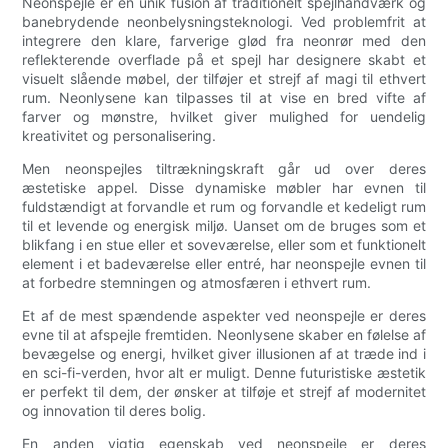
Neonspejle er en unik fusion af traditionelt spejlhåndværk og
banebrydende neonbelysningsteknologi. Ved problemfrit at
integrere den klare, farverige glød fra neonrør med den
reflekterende overflade på et spejl har designere skabt et
visuelt slående møbel, der tilføjer et strejf af magi til ethvert
rum. Neonlysene kan tilpasses til at vise en bred vifte af
farver og mønstre, hvilket giver mulighed for uendelig
kreativitet og personalisering.
Men neonspejles tiltrækningskraft går ud over deres
æstetiske appel. Disse dynamiske møbler har evnen til
fuldstændigt at forvandle et rum og forvandle et kedeligt rum
til et levende og energisk miljø. Uanset om de bruges som et
blikfang i en stue eller et soveværelse, eller som et funktionelt
element i et badeværelse eller entré, har neonspejle evnen til
at forbedre stemningen og atmosfæren i ethvert rum.
Et af de mest spændende aspekter ved neonspejle er deres
evne til at afspejle fremtiden. Neonlysene skaber en følelse af
bevægelse og energi, hvilket giver illusionen af ​​at træde ind i
en sci-fi-verden, hvor alt er muligt. Denne futuristiske æstetik
er perfekt til dem, der ønsker at tilføje et strejf af modernitet
og innovation til deres bolig.
En anden vigtig egenskab ved neonspejle er deres