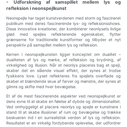
- Udforskning af samspillet mellem lys og
refleksion i neonspejlkunst
Neonspejle har taget kunstverdenen med storm og fascineret
publikum med deres fascinerende lys- og refleksionsshows.
Disse innovative kreationer, der kombinerer neonlysets livlige
glød med spejles reflekterende egenskaber, flytter
grænserne for traditionelle kunstformer og tilbyder et nyt
perspektiv på samspillet mellem lys og refleksion.
Kernen i neonspejlkunsten ligger konceptet om dualitet –
dualiteten af ​​lys og mørke, af refleksion og brydning, af
virkelighed og illusion. Når et neonlys placeres bag et spejl,
skaber det en slående visuel effekt, der synes at trodse
fysikkens love. Lyset reflekteres fra spejlets overflade og
skaber et blændende skue af farver og mønstre, der synes at
glimre og skifte med hver bevægelse.
Et af de mest fascinerende aspekter ved neonspejlkunst er
dens evne til at skabe en følelse af dybde og dimensionalitet.
Ved omhyggeligt at placere neonlys og spejle er kunstnere i
stand til at skabe illusioner af rum og bevægelse og trække
beskueren ind i en surrealistisk verden af ​​lys og refleksion.
Resultatet er en virkelig fordybende oplevelse, der udfordrer