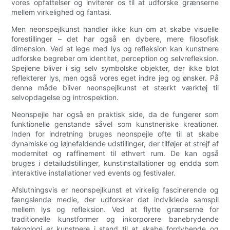
vores opfattelser og inviterer os til at udforske grænserne
mellem virkelighed og fantasi.
Men neonspejlkunst handler ikke kun om at skabe visuelle
forestillinger – det har også en dybere, mere filosofisk
dimension. Ved at lege med lys og refleksion kan kunstnere
udforske begreber om identitet, perception og selvrefleksion.
Spejlene bliver i sig selv symbolske objekter, der ikke blot
reflekterer lys, men også vores eget indre jeg og ønsker. På
denne måde bliver neonspejlkunst et stærkt værktøj til
selvopdagelse og introspektion.
Neonspejle har også en praktisk side, da de fungerer som
funktionelle genstande såvel som kunstneriske kreationer.
Inden for indretning bruges neonspejle ofte til at skabe
dynamiske og iøjnefaldende udstillinger, der tilføjer et strejf af
modernitet og raffinement til ethvert rum. De kan også
bruges i detailudstillinger, kunstinstallationer og endda som
interaktive installationer ved events og festivaler.
Afslutningsvis er neonspejlkunst et virkelig fascinerende og
fængslende medie, der udforsker det indviklede samspil
mellem lys og refleksion. Ved at flytte grænserne for
traditionelle kunstformer og inkorporere banebrydende
teknologi er kunstnere i stand til at skabe fordybende og