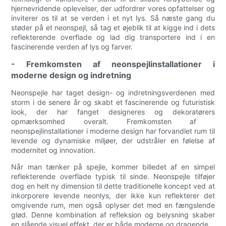
hjernevridende oplevelser, der udfordrer vores opfattelser og
inviterer os til at se verden i et nyt lys. Så næste gang du
støder på et neonspejl, så tag et øjeblik til at kigge ind i dets
reflekterende overflade og lad dig transportere ind i en
fascinerende verden af ​​lys og farver.
- Fremkomsten af ​​neonspejlinstallationer i
moderne design og indretning
Neonspejle har taget design- og indretningsverdenen med
storm i de senere år og skabt et fascinerende og futuristisk
look, der har fanget designeres og dekoratørers
opmærksomhed overalt. Fremkomsten af ​​
neonspejlinstallationer i moderne design har forvandlet rum til
levende og dynamiske miljøer, der udstråler en følelse af
modernitet og innovation.
Når man tænker på spejle, kommer billedet af en simpel
reflekterende overflade typisk til sinde. Neonspejle tilføjer
dog en helt ny dimension til dette traditionelle koncept ved at
inkorporere levende neonlys, der ikke kun reflekterer det
omgivende rum, men også oplyser det med en fængslende
glød. Denne kombination af refleksion og belysning skaber
en slående visuel effekt, der er både moderne og dragende.