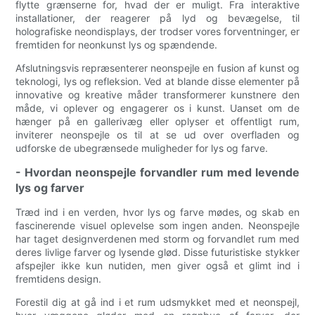
flytte grænserne for, hvad der er muligt. Fra interaktive
installationer, der reagerer på lyd og bevægelse, til
holografiske neondisplays, der trodser vores forventninger, er
fremtiden for neonkunst lys og spændende.
Afslutningsvis repræsenterer neonspejle en fusion af kunst og
teknologi, lys og refleksion. Ved at blande disse elementer på
innovative og kreative måder transformerer kunstnere den
måde, vi oplever og engagerer os i kunst. Uanset om de
hænger på en gallerivæg eller oplyser et offentligt rum,
inviterer neonspejle os til at se ud over overfladen og
udforske de ubegrænsede muligheder for lys og farve.
- Hvordan neonspejle forvandler rum med levende
lys og farver
Træd ind i en verden, hvor lys og farve mødes, og skab en
fascinerende visuel oplevelse som ingen anden. Neonspejle
har taget designverdenen med storm og forvandlet rum med
deres livlige farver og lysende glød. Disse futuristiske stykker
afspejler ikke kun nutiden, men giver også et glimt ind i
fremtidens design.
Forestil dig at gå ind i et rum udsmykket med et neonspejl,