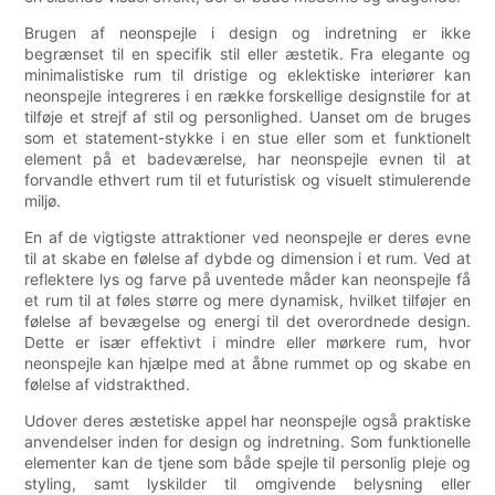
Brugen af ​​neonspejle i design og indretning er ikke
begrænset til en specifik stil eller æstetik. Fra elegante og
minimalistiske rum til dristige og eklektiske interiører kan
neonspejle integreres i en række forskellige designstile for at
tilføje et strejf af stil og personlighed. Uanset om de bruges
som et statement-stykke i en stue eller som et funktionelt
element på et badeværelse, har neonspejle evnen til at
forvandle ethvert rum til et futuristisk og visuelt stimulerende
miljø.
En af de vigtigste attraktioner ved neonspejle er deres evne
til at skabe en følelse af dybde og dimension i et rum. Ved at
reflektere lys og farve på uventede måder kan neonspejle få
et rum til at føles større og mere dynamisk, hvilket tilføjer en
følelse af bevægelse og energi til det overordnede design.
Dette er især effektivt i mindre eller mørkere rum, hvor
neonspejle kan hjælpe med at åbne rummet op og skabe en
følelse af vidstrakthed.
Udover deres æstetiske appel har neonspejle også praktiske
anvendelser inden for design og indretning. Som funktionelle
elementer kan de tjene som både spejle til personlig pleje og
styling, samt lyskilder til omgivende belysning eller