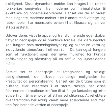
alsidighed. Disse dynamiske møbler kan bruges i en række
forskellige omgivelser, fra moderne og minimalistiske til
eklektiske og boheme-inspirerede. Uanset om de er parret
med elegante, moderne møbler eller blandet med vintage- og
retro-møbler, har neonspejle evnen til at tilpasse sig enhver
stil og æstetik.
Udover deres visuelle appel og transformerende egenskaber
tilbyder neonspejle også praktiske fordele. De klare neonlys
kan fungere som stemningsbelysning og skabe en varm og
indbydende atmosfære i ethvert rum. De kan også fungere
som et funktionelt spejl, der giver mulighed for hurtige
opfriskninger og hårstyling på en stilfuld og iøjnefaldende
måde.
Samlet set er neonspejle et fængslende og alsidigt
designelement, der tilbyder uendelige muligheder for
kreativitet og personalisering. Uanset om de bruges som et
blikfang eller integreres i et større design, har disse
fascinerende kreationer kraften til at fange fantasien og løfte
ethvert rum til nye højder af stil og sofistikering. At reflektere
over fremtiden har aldrig været mere spændende end med
den fascinerende verden af ​​neonspejle.