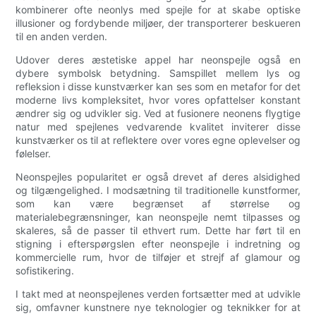
kombinerer ofte neonlys med spejle for at skabe optiske
illusioner og fordybende miljøer, der transporterer beskueren
til en anden verden.
Udover deres æstetiske appel har neonspejle også en
dybere symbolsk betydning. Samspillet mellem lys og
refleksion i disse kunstværker kan ses som en metafor for det
moderne livs kompleksitet, hvor vores opfattelser konstant
ændrer sig og udvikler sig. Ved at fusionere neonens flygtige
natur med spejlenes vedvarende kvalitet inviterer disse
kunstværker os til at reflektere over vores egne oplevelser og
følelser.
Neonspejles popularitet er også drevet af deres alsidighed
og tilgængelighed. I modsætning til traditionelle kunstformer,
som kan være begrænset af størrelse og
materialebegrænsninger, kan neonspejle nemt tilpasses og
skaleres, så de passer til ethvert rum. Dette har ført til en
stigning i efterspørgslen efter neonspejle i indretning og
kommercielle rum, hvor de tilføjer et strejf af glamour og
sofistikering.
I takt med at neonspejlenes verden fortsætter med at udvikle
sig, omfavner kunstnere nye teknologier og teknikker for at