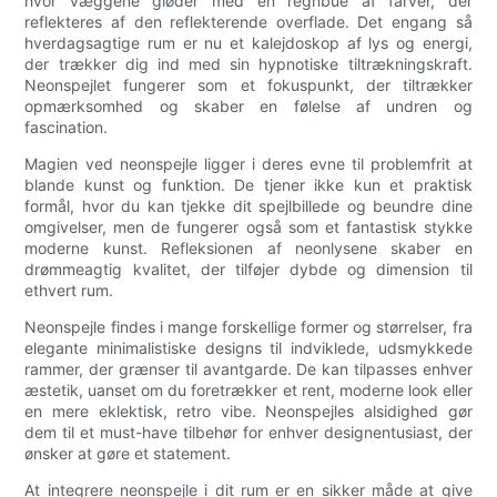
hvor væggene gløder med en regnbue af farver, der
reflekteres af den reflekterende overflade. Det engang så
hverdagsagtige rum er nu et kalejdoskop af lys og energi,
der trækker dig ind med sin hypnotiske tiltrækningskraft.
Neonspejlet fungerer som et fokuspunkt, der tiltrækker
opmærksomhed og skaber en følelse af undren og
fascination.
Magien ved neonspejle ligger i deres evne til problemfrit at
blande kunst og funktion. De tjener ikke kun et praktisk
formål, hvor du kan tjekke dit spejlbillede og beundre dine
omgivelser, men de fungerer også som et fantastisk stykke
moderne kunst. Refleksionen af ​​neonlysene skaber en
drømmeagtig kvalitet, der tilføjer dybde og dimension til
ethvert rum.
Neonspejle findes i mange forskellige former og størrelser, fra
elegante minimalistiske designs til indviklede, udsmykkede
rammer, der grænser til avantgarde. De kan tilpasses enhver
æstetik, uanset om du foretrækker et rent, moderne look eller
en mere eklektisk, retro vibe. Neonspejles alsidighed gør
dem til et must-have tilbehør for enhver designentusiast, der
ønsker at gøre et statement.
At integrere neonspejle i dit rum er en sikker måde at give