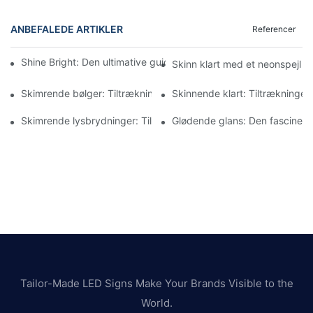
ANBEFALEDE ARTIKLER
Referencer
Shine Bright: Den ultimative guide til brugerdefinerede neonspej
Skinn klart med et neonspejl i
Skimrende bølger: Tiltrækningen af ​​bølgede neonspejle
Skinnende klart: Tiltrækningen a
Skimrende lysbrydninger: Tiltrækningen af ​​neonbølgede spejle
Glødende glans: Den fascinerend
Tailor-Made LED Signs Make Your Brands Visible to the
World.