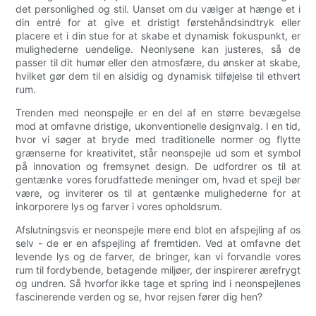
det personlighed og stil. Uanset om du vælger at hænge et i
din entré for at give et dristigt førstehåndsindtryk eller
placere et i din stue for at skabe et dynamisk fokuspunkt, er
mulighederne uendelige. Neonlysene kan justeres, så de
passer til dit humør eller den atmosfære, du ønsker at skabe,
hvilket gør dem til en alsidig og dynamisk tilføjelse til ethvert
rum.
Trenden med neonspejle er en del af en større bevægelse
mod at omfavne dristige, ukonventionelle designvalg. I en tid,
hvor vi søger at bryde med traditionelle normer og flytte
grænserne for kreativitet, står neonspejle ud som et symbol
på innovation og fremsynet design. De udfordrer os til at
gentænke vores forudfattede meninger om, hvad et spejl bør
være, og inviterer os til at gentænke mulighederne for at
inkorporere lys og farver i vores opholdsrum.
Afslutningsvis er neonspejle mere end blot en afspejling af os
selv - de er en afspejling af fremtiden. Ved at omfavne det
levende lys og de farver, de bringer, kan vi forvandle vores
rum til fordybende, betagende miljøer, der inspirerer ærefrygt
og undren. Så hvorfor ikke tage et spring ind i neonspejlenes
fascinerende verden og se, hvor rejsen fører dig hen?