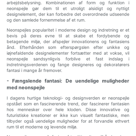
arbejdsbelysning. Kombinationen af ​​form og funktion i
neonspejle gør dem til et utroligt alsidigt og nyttigt
designelement, der kan forbedre det overordnede udseende
og den samlede fornemmelse af et rum.
Neonspejles popularitet i moderne design og indretning er et
bevis på deres evne til at skabe et fordybende og
betagende miljø, der afspejler innovationens og fantasiens
ånd. Efterhånden som efterspørgslen efter unikke og
iøjnefaldende designelementer fortsætter med at vokse, vil
neonspejle sandsynligvis forblive et fast indslag i
indretningsverdenen og fange designeres og dekoratørers
fantasi i mange år fremover.
- Fængslende fantasi: De uendelige muligheder
med neonspejle
I dagens hurtige teknologi- og designverden er neonspejle
opstået som en fascinerende trend, der fascinerer fantasien
hos mennesker over hele kloden. Disse innovative og
futuristiske kreationer er ikke kun visuelt fantastiske, men
tilbyder også uendelige muligheder for at forvandle ethvert
rum til et moderne og levende miljø.