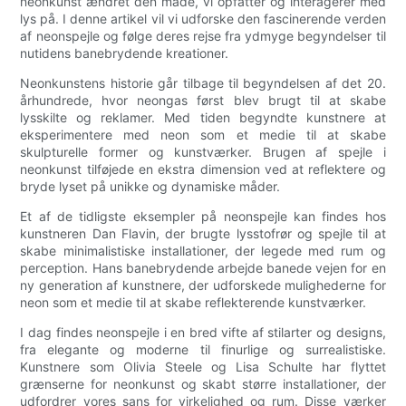
neonkunst ændret den måde, vi opfatter og interagerer med
lys på. I denne artikel vil vi udforske den fascinerende verden
af ​​neonspejle og følge deres rejse fra ydmyge begyndelser til
nutidens banebrydende kreationer.
Neonkunstens historie går tilbage til begyndelsen af ​​det 20.
århundrede, hvor neongas først blev brugt til at skabe
lysskilte og reklamer. Med tiden begyndte kunstnere at
eksperimentere med neon som et medie til at skabe
skulpturelle former og kunstværker. Brugen af ​​spejle i
neonkunst tilføjede en ekstra dimension ved at reflektere og
bryde lyset på unikke og dynamiske måder.
Et af de tidligste eksempler på neonspejle kan findes hos
kunstneren Dan Flavin, der brugte lysstofrør og spejle til at
skabe minimalistiske installationer, der legede med rum og
perception. Hans banebrydende arbejde banede vejen for en
ny generation af kunstnere, der udforskede mulighederne for
neon som et medie til at skabe reflekterende kunstværker.
I dag findes neonspejle i en bred vifte af stilarter og designs,
fra elegante og moderne til finurlige og surrealistiske.
Kunstnere som Olivia Steele og Lisa Schulte har flyttet
grænserne for neonkunst og skabt større installationer, der
udfordrer vores sans for virkelighed og rum. Disse værker