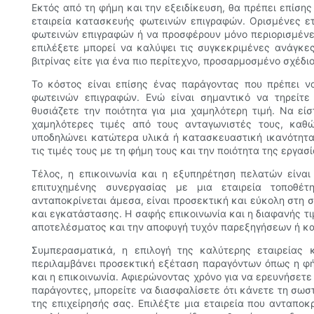
Εκτός από τη φήμη και την εξειδίκευση, θα πρέπει επίση
εταιρεία κατασκευής φωτεινών επιγραφών. Ορισμένες ετ
φωτεινών επιγραφών ή να προσφέρουν μόνο περιορισμένες
επιλέξετε μπορεί να καλύψει τις συγκεκριμένες ανάγκες
βιτρίνας είτε για ένα πιο περίτεχνο, προσαρμοσμένο σχέδιο
Το κόστος είναι επίσης ένας παράγοντας που πρέπει ν
φωτεινών επιγραφών. Ενώ είναι σημαντικό να τηρείτε
θυσιάζετε την ποιότητα για μια χαμηλότερη τιμή. Να εί
χαμηλότερες τιμές από τους ανταγωνιστές τους, καθώ
υποδηλώνει κατώτερα υλικά ή κατασκευαστική ικανότητα
τις τιμές τους με τη φήμη τους και την ποιότητα της εργασί
Τέλος, η επικοινωνία και η εξυπηρέτηση πελατών είναι
επιτυχημένης συνεργασίας με μια εταιρεία τοποθέτ
ανταποκρίνεται άμεσα, είναι προσεκτική και εύκολη στη σ
και εγκατάστασης. Η σαφής επικοινωνία και η διαφανής τι
αποτελέσματος και την αποφυγή τυχόν παρεξηγήσεων ή κ
Συμπερασματικά, η επιλογή της καλύτερης εταιρείας 
περιλαμβάνει προσεκτική εξέταση παραγόντων όπως η φήμ
και η επικοινωνία. Αφιερώνοντας χρόνο για να ερευνήσετε
παράγοντες, μπορείτε να διασφαλίσετε ότι κάνετε τη σωσ
της επιχείρησής σας. Επιλέξτε μια εταιρεία που ανταποκ