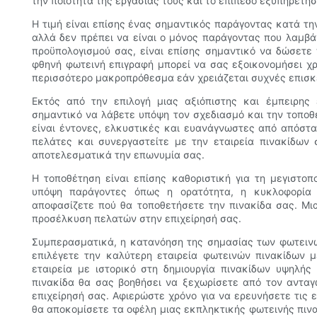
την ποιότητα της εργασίας τους και το επίπεδο εξυπηρέτη
Η τιμή είναι επίσης ένας σημαντικός παράγοντας κατά τη
αλλά δεν πρέπει να είναι ο μόνος παράγοντας που λαμβά
προϋπολογισμού σας, είναι επίσης σημαντικό να δώσετε 
φθηνή φωτεινή επιγραφή μπορεί να σας εξοικονομήσει χ
περισσότερο μακροπρόθεσμα εάν χρειάζεται συχνές επισκ
Εκτός από την επιλογή μιας αξιόπιστης και έμπειρης 
σημαντικό να λάβετε υπόψη τον σχεδιασμό και την τοποθ
είναι έντονες, ελκυστικές και ευανάγνωστες από απόστ
πελάτες και συνεργαστείτε με την εταιρεία πινακίδων 
αποτελεσματικά την επωνυμία σας.
Η τοποθέτηση είναι επίσης καθοριστική για τη μεγιστο
υπόψη παράγοντες όπως η ορατότητα, η κυκλοφορία 
αποφασίζετε πού θα τοποθετήσετε την πινακίδα σας. Μι
προσέλκυση πελατών στην επιχείρησή σας.
Συμπερασματικά, η κατανόηση της σημασίας των φωτεινών
επιλέγετε την καλύτερη εταιρεία φωτεινών πινακίδων μ
εταιρεία με ιστορικό στη δημιουργία πινακίδων υψηλής 
πινακίδα θα σας βοηθήσει να ξεχωρίσετε από τον αντα
επιχείρησή σας. Αφιερώστε χρόνο για να ερευνήσετε τις 
θα αποκομίσετε τα οφέλη μιας εκπληκτικής φωτεινής πινα