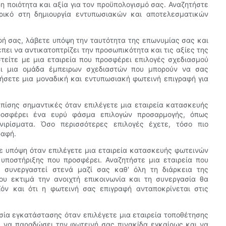
η ποιότητα και αξία για τον προϋπολογισμό σας. Αναζητήστε
ορικό στη δημιουργία εντυπωσιακών και αποτελεσματικών
φή σας, λάβετε υπόψη την ταυτότητα της επωνυμίας σας και
πει να αντικατοπτρίζει την προσωπικότητα και τις αξίες της
τείτε με μια εταιρεία που προσφέρει επιλογές σχεδιασμού
τει μια ομάδα έμπειρων σχεδιαστών που μπορούν να σας
ήσετε μια μοναδική και εντυπωσιακή φωτεινή επιγραφή για
επίσης σημαντικές όταν επιλέγετε μια εταιρεία κατασκευής
προσφέρει ένα ευρύ φάσμα επιλογών προσαρμογής, όπως
νιρίσματα. Όσο περισσότερες επιλογές έχετε, τόσο πιο
ραφή.
ε υπόψη όταν επιλέγετε μια εταιρεία κατασκευής φωτεινών
υποστήριξης που προσφέρει. Αναζητήστε μια εταιρεία που
α συνεργαστεί στενά μαζί σας καθ' όλη τη διάρκεια της
ου εκτιμά την ανοιχτή επικοινωνία και τη συνεργασία θα
οϊόν και ότι η φωτεινή σας επιγραφή ανταποκρίνεται στις
σία εγκατάστασης όταν επιλέγετε μια εταιρεία τοποθέτησης
ί να παραδώσει την φωτεινή σας πινακίδα εγκαίρως και να