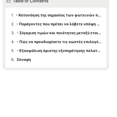
Table of Contents
1.
- Κατανόηση της σημασίας των φωτεινών πινακίδων για την επιχείρησή σας
2.
- Παράγοντες που πρέπει να λάβετε υπόψη κατά την επιλογή μιας εταιρείας τοποθέτησης φωτεινών επιγραφών
3.
- Σύγκριση τιμών και ποιότητας μεταξύ εταιρειών επιγραφών με νέον
4.
- Πώς να προσδιορίσετε τις σωστές επιλογές σχεδιασμού και προσαρμογής
5.
- Εξασφάλιση άριστης εξυπηρέτησης πελατών και υποστήριξης από την εταιρεία φωτεινών επιγραφών της επιλογής σας
6.
Σύναψη