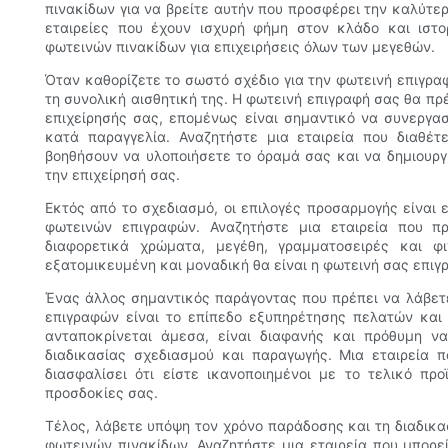
πινακίδων για να βρείτε αυτήν που προσφέρει την καλύτερ
εταιρείες που έχουν ισχυρή φήμη στον κλάδο και ιστ
φωτεινών πινακίδων για επιχειρήσεις όλων των μεγεθών.
Όταν καθορίζετε το σωστό σχέδιο για την φωτεινή επιγρα
τη συνολική αισθητική της. Η φωτεινή επιγραφή σας θα πρέ
επιχείρησής σας, επομένως είναι σημαντικό να συνεργασ
κατά παραγγελία. Αναζητήστε μια εταιρεία που διαθέ
βοηθήσουν να υλοποιήσετε το όραμά σας και να δημιουργ
την επιχείρησή σας.
Εκτός από το σχεδιασμό, οι επιλογές προσαρμογής είναι 
φωτεινών επιγραφών. Αναζητήστε μια εταιρεία που 
διαφορετικά χρώματα, μεγέθη, γραμματοσειρές και φι
εξατομικευμένη και μοναδική θα είναι η φωτεινή σας επιγ
Ένας άλλος σημαντικός παράγοντας που πρέπει να λάβετ
επιγραφών είναι το επίπεδο εξυπηρέτησης πελατών και 
ανταποκρίνεται άμεσα, είναι διαφανής και πρόθυμη ν
διαδικασίας σχεδιασμού και παραγωγής. Μια εταιρεία π
διασφαλίσει ότι είστε ικανοποιημένοι με το τελικό πρ
προσδοκίες σας.
Τέλος, λάβετε υπόψη τον χρόνο παράδοσης και τη διαδικα
φωτεινών πινακίδων. Αναζητήστε μια εταιρεία που μπορε