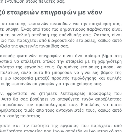
ρκή εντύπωση στους πελάτες σας.
αξύ εταιρειών επιγραφών με νέον
ς κατασκευής φωτεινών πινακίδων για την επιχείρησή σας,
τε υπόψη. Ένας από τους πιο σημαντικούς παράγοντες είναι
αι τη συνολική απόδοση της επένδυσής σας. Ωστόσο, είναι
σίας που παρέχεται από διαφορετικές εταιρείες, καθώς αυτό
ζωία της φωτεινής πινακίδας σας.
ασκευής φωτεινών επιγραφών είναι ένα κρίσιμο βήμα στη
αστικό να επιλέξετε απλώς την εταιρεία με τη χαμηλότερη
οιότητα της εργασίας τους. Ορισμένες εταιρείες μπορεί να
πελατών, αλλά αυτό θα μπορούσε να γίνει εις βάρος της
τε μια ισορροπία μεταξύ προσιτής τιμολόγησης και υψηλής
κευής φωτεινών επιγραφών για την επιχείρησή σας.
ών, φροντίστε να ζητήσετε λεπτομερείς προσφορές που
. Αυτό θα σας βοηθήσει να αποφύγετε τυχόν απρόβλεπτες
πηρεάσουν τον προϋπολογισμό σας. Επιπλέον, να είστε
αμηλότερες τιμές από τους ανταγωνιστές τους, καθώς αυτό
σία κακής ποιότητας.
γήσετε και την ποιότητα της εργασίας που παρέχεται από
Αναζητήστε εταιρείες που έχουν αποδεδειγμένο ιστορικό στη