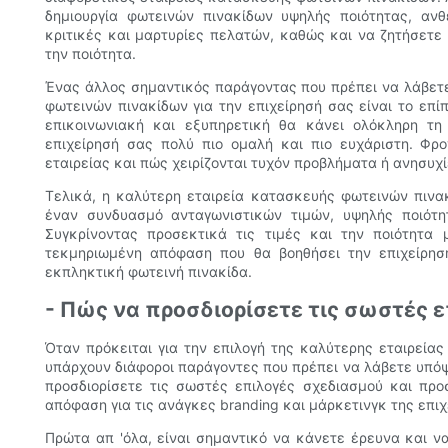
δημιουργία φωτεινών πινακίδων υψηλής ποιότητας, αν
κριτικές και μαρτυρίες πελατών, καθώς και να ζητήσετε 
την ποιότητα.
Ένας άλλος σημαντικός παράγοντας που πρέπει να λάβετε
φωτεινών πινακίδων για την επιχείρησή σας είναι το επί
επικοινωνιακή και εξυπηρετική θα κάνει ολόκληρη τη
επιχείρησή σας πολύ πιο ομαλή και πιο ευχάριστη. Φρο
εταιρείας και πώς χειρίζονται τυχόν προβλήματα ή ανησυχ
Τελικά, η καλύτερη εταιρεία κατασκευής φωτεινών πινακ
έναν συνδυασμό ανταγωνιστικών τιμών, υψηλής ποιότη
Συγκρίνοντας προσεκτικά τις τιμές και την ποιότητα 
τεκμηριωμένη απόφαση που θα βοηθήσει την επιχείρησ
εκπληκτική φωτεινή πινακίδα.
- Πώς να προσδιορίσετε τις σωστές 
Όταν πρόκειται για την επιλογή της καλύτερης εταιρεία
υπάρχουν διάφοροι παράγοντες που πρέπει να λάβετε υπόψ
προσδιορίσετε τις σωστές επιλογές σχεδιασμού και πρ
απόφαση για τις ανάγκες branding και μάρκετινγκ της επιχ
Πρώτα απ 'όλα, είναι σημαντικό να κάνετε έρευνα και ν