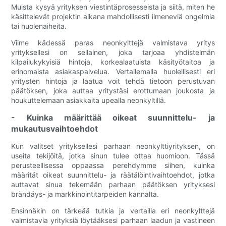
Muista kysyä yrityksen viestintäprosesseista ja siitä, miten he
käsittelevät projektin aikana mahdollisesti ilmeneviä ongelmia
tai huolenaiheita.
Viime kädessä paras neonkylttejä valmistava yritys
yrityksellesi on sellainen, joka tarjoaa yhdistelmän
kilpailukykyisiä hintoja, korkealaatuista käsityötaitoa ja
erinomaista asiakaspalvelua. Vertailemalla huolellisesti eri
yritysten hintoja ja laatua voit tehdä tietoon perustuvan
päätöksen, joka auttaa yritystäsi erottumaan joukosta ja
houkuttelemaan asiakkaita upealla neonkyltillä.
- Kuinka määrittää oikeat suunnittelu- ja
mukautusvaihtoehdot
Kun valitset yrityksellesi parhaan neonkylttiyrityksen, on
useita tekijöitä, jotka sinun tulee ottaa huomioon. Tässä
perusteellisessa oppaassa perehdymme siihen, kuinka
määrität oikeat suunnittelu- ja räätälöintivaihtoehdot, jotka
auttavat sinua tekemään parhaan päätöksen yrityksesi
brändäys- ja markkinointitarpeiden kannalta.
Ensinnäkin on tärkeää tutkia ja vertailla eri neonkylttejä
valmistavia yrityksiä löytääksesi parhaan laadun ja vastineen