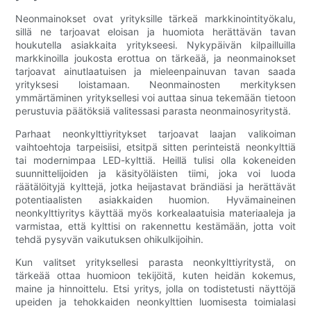
Neonmainokset ovat yrityksille tärkeä markkinointityökalu,
sillä ne tarjoavat eloisan ja huomiota herättävän tavan
houkutella asiakkaita yritykseesi. Nykypäivän kilpailluilla
markkinoilla joukosta erottua on tärkeää, ja neonmainokset
tarjoavat ainutlaatuisen ja mieleenpainuvan tavan saada
yrityksesi loistamaan. Neonmainosten merkityksen
ymmärtäminen yrityksellesi voi auttaa sinua tekemään tietoon
perustuvia päätöksiä valitessasi parasta neonmainosyritystä.
Parhaat neonkylttiyritykset tarjoavat laajan valikoiman
vaihtoehtoja tarpeisiisi, etsitpä sitten perinteistä neonkylttiä
tai modernimpaa LED-kylttiä. Heillä tulisi olla kokeneiden
suunnittelijoiden ja käsityöläisten tiimi, joka voi luoda
räätälöityjä kylttejä, jotka heijastavat brändiäsi ja herättävät
potentiaalisten asiakkaiden huomion. Hyvämaineinen
neonkylttiyritys käyttää myös korkealaatuisia materiaaleja ja
varmistaa, että kylttisi on rakennettu kestämään, jotta voit
tehdä pysyvän vaikutuksen ohikulkijoihin.
Kun valitset yrityksellesi parasta neonkylttiyritystä, on
tärkeää ottaa huomioon tekijöitä, kuten heidän kokemus,
maine ja hinnoittelu. Etsi yritys, jolla on todistetusti näyttöjä
upeiden ja tehokkaiden neonkylttien luomisesta toimialasi