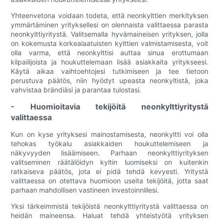
Yhteenvetona voidaan todeta, että neonkylttien merkityksen
ymmärtäminen yrityksellesi on olennaista valittaessa parasta
neonkylttiyritystä. Valitsemalla hyvämaineisen yrityksen, jolla
on kokemusta korkealaatuisten kylttien valmistamisesta, voit
olla varma, että neonkylttisi auttaa sinua erottumaan
kilpailijoista ja houkuttelemaan lisää asiakkaita yritykseesi.
Käytä aikaa vaihtoehtojesi tutkimiseen ja tee tietoon
perustuva päätös, niin hyödyt upeasta neonkyltistä, joka
vahvistaa brändiäsi ja parantaa tulostasi.
- Huomioitavia tekijöitä neonkylttiyritystä
valittaessa
Kun on kyse yrityksesi mainostamisesta, neonkyltti voi olla
tehokas työkalu asiakkaiden houkuttelemiseen ja
näkyvyyden lisäämiseen. Parhaan neonkylttiyrityksen
valitseminen räätälöidyn kyltin luomiseksi on kuitenkin
ratkaiseva päätös, jota ei pidä tehdä kevyesti. Yritystä
valittaessa on otettava huomioon useita tekijöitä, jotta saat
parhaan mahdollisen vastineen investoinnillesi.
Yksi tärkeimmistä tekijöistä neonkylttiyritystä valittaessa on
heidän maineensa. Haluat tehdä yhteistyötä yrityksen