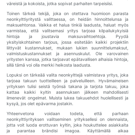
väreistä ja kokoista, jotka sopivat parhaiten tarpeisiisi.
Toinen tärkeä tekijä, joka on otettava huomioon parasta
neonkylttiyritystä valittaessa, on heidän hinnoittelunsa ja
maksuehtonsa. Vaikka et halua tinkiä laadusta, haluat myös
varmistaa, että valitsemasi yritys tarjoaa kilpailukykyisiä
hintoja ja joustavia maksuvaihtoehtoja. Pyydä
yksityiskohtainen tarjous, jossa esitetään kaikki projektiin
liittyvät kustannukset, mukaan lukien suunnittelumaksut,
valmistuskustannukset ja asennuskulut. Ole varovainen
yritysten kanssa, jotka tarjoavat epätavallisen alhaisia ​​hintoja,
sillä tämä voi olla merkki heikosta laadusta.
Lopuksi on tärkeää valita neonkylttejä valmistava yritys, joka
tarjoaa takuun tuotteilleen ja palveluilleen. Hyvämaineisen
yrityksen tulisi seistä työnsä takana ja tarjota takuu, joka
kattaa kaikki kyltin asennuksen jälkeen mahdollisesti
ilmenevät ongelmat. Muista lukea takuuehdot huolellisesti ja
kysyä, jos olet epävarma jostakin.
Yhteenvetona voidaan todeta, että parhaan
neonkylttiyrityksen valitseminen yrityksellesi on olennaista,
jotta voit luoda erottuvan kyltin, joka houkuttelee asiakkaita
ja parantaa brändisi imagoa. Käyttämällä aikaa