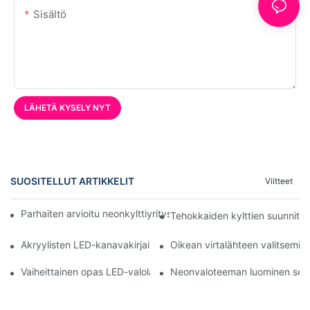
Sisältö
LÄHETÄ KYSELY NYT
SUOSITELLUT ARTIKKELIT
Viitteet
Parhaiten arvioitu neonkylttiyritys: Opas alan parhaiden löytämi
Tehokkaiden kylttien suunnitte
Akryylisten LED-kanavakirjainten ja -kylttien mittausohjeet
Oikean virtalähteen valitsemi
Vaiheittainen opas LED-valolaatikkokylttien mukauttamiseen
Neonvaloteeman luominen seu