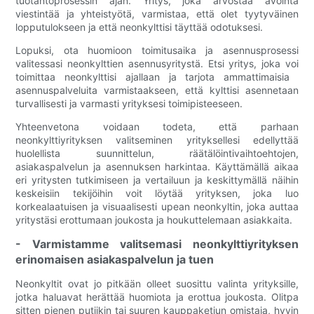
tuotantoprosessin ajan. Yritys, joka arvostaa avointa
viestintää ja yhteistyötä, varmistaa, että olet tyytyväinen
lopputulokseen ja että neonkylttisi täyttää odotuksesi.
Lopuksi, ota huomioon toimitusaika ja asennusprosessi
valitessasi neonkylttien asennusyritystä. Etsi yritys, joka voi
toimittaa neonkylttisi ajallaan ja tarjota ammattimaisia ​​
asennuspalveluita varmistaakseen, että kylttisi asennetaan
turvallisesti ja varmasti yrityksesi toimipisteeseen.
Yhteenvetona voidaan todeta, että parhaan
neonkylttiyrityksen valitseminen yrityksellesi edellyttää
huolellista suunnittelun, räätälöintivaihtoehtojen,
asiakaspalvelun ja asennuksen harkintaa. Käyttämällä aikaa
eri yritysten tutkimiseen ja vertailuun ja keskittymällä näihin
keskeisiin tekijöihin voit löytää yrityksen, joka luo
korkealaatuisen ja visuaalisesti upean neonkyltin, joka auttaa
yritystäsi erottumaan joukosta ja houkuttelemaan asiakkaita.
- Varmistamme valitsemasi neonkylttiyrityksen
erinomaisen asiakaspalvelun ja tuen
Neonkyltit ovat jo pitkään olleet suosittu valinta yrityksille,
jotka haluavat herättää huomiota ja erottua joukosta. Olitpa
sitten pienen putiikin tai suuren kauppaketjun omistaja, hyvin