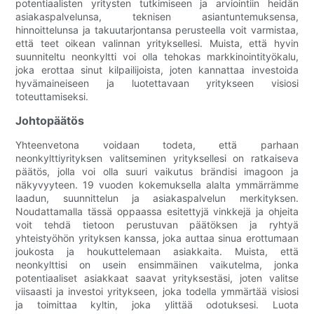
potentiaalisten yritysten tutkimiseen ja arviointiin heidän
asiakaspalvelunsa, teknisen asiantuntemuksensa,
hinnoittelunsa ja takuutarjontansa perusteella voit varmistaa,
että teet oikean valinnan yrityksellesi. Muista, että hyvin
suunniteltu neonkyltti voi olla tehokas markkinointityökalu,
joka erottaa sinut kilpailijoista, joten kannattaa investoida
hyvämaineiseen ja luotettavaan yritykseen visiosi
toteuttamiseksi.
Johtopäätös
Yhteenvetona voidaan todeta, että parhaan
neonkylttiyrityksen valitseminen yrityksellesi on ratkaiseva
päätös, jolla voi olla suuri vaikutus brändisi imagoon ja
näkyvyyteen. 19 vuoden kokemuksella alalta ymmärrämme
laadun, suunnittelun ja asiakaspalvelun merkityksen.
Noudattamalla tässä oppaassa esitettyjä vinkkejä ja ohjeita
voit tehdä tietoon perustuvan päätöksen ja ryhtyä
yhteistyöhön yrityksen kanssa, joka auttaa sinua erottumaan
joukosta ja houkuttelemaan asiakkaita. Muista, että
neonkylttisi on usein ensimmäinen vaikutelma, jonka
potentiaaliset asiakkaat saavat yrityksestäsi, joten valitse
viisaasti ja investoi yritykseen, joka todella ymmärtää visiosi
ja toimittaa kyltin, joka ylittää odotuksesi. Luota