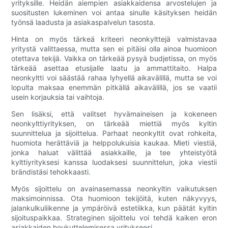
yrityksille. Heidän aiempien asiakkaidensa arvostelujen ja
suositusten lukeminen voi antaa sinulle käsityksen heidän
työnsä laadusta ja asiakaspalvelun tasosta.
Hinta on myös tärkeä kriteeri neonkylttejä valmistavaa
yritystä valittaessa, mutta sen ei pitäisi olla ainoa huomioon
otettava tekijä. Vaikka on tärkeää pysyä budjetissa, on myös
tärkeää asettaa etusijalle laatu ja ammattitaito. Halpa
neonkyltti voi säästää rahaa lyhyellä aikavälillä, mutta se voi
lopulta maksaa enemmän pitkällä aikavälillä, jos se vaatii
usein korjauksia tai vaihtoja.
Sen lisäksi, että valitset hyvämaineisen ja kokeneen
neonkylttiyrityksen, on tärkeää miettiä myös kyltin
suunnittelua ja sijoittelua. Parhaat neonkyltit ovat rohkeita,
huomiota herättäviä ja helppolukuisia kaukaa. Mieti viestiä,
jonka haluat välittää asiakkaille, ja tee yhteistyötä
kylttiyrityksesi kanssa luodaksesi suunnittelun, joka viestii
brändistäsi tehokkaasti.
Myös sijoittelu on avainasemassa neonkyltin vaikutuksen
maksimoinnissa. Ota huomioon tekijöitä, kuten näkyvyys,
jalankulkuliikenne ja ympäröivä estetiikka, kun päätät kyltin
sijoituspaikkaa. Strateginen sijoittelu voi tehdä kaiken eron
asiakkaiden houkuttelemisessa yritykseesi.