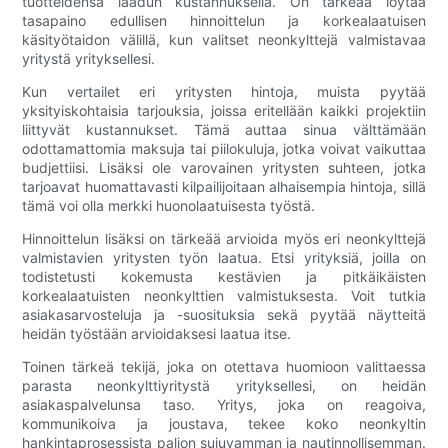
tuotteidensa laadun kustannuksella. On tärkeää löytää
tasapaino edullisen hinnoittelun ja korkealaatuisen
käsityötaidon välillä, kun valitset neonkylttejä valmistavaa
yritystä yrityksellesi.
Kun vertailet eri yritysten hintoja, muista pyytää
yksityiskohtaisia ​​tarjouksia, joissa eritellään kaikki projektiin
liittyvät kustannukset. Tämä auttaa sinua välttämään
odottamattomia maksuja tai piilokuluja, jotka voivat vaikuttaa
budjettiisi. Lisäksi ole varovainen yritysten suhteen, jotka
tarjoavat huomattavasti kilpailijoitaan alhaisempia hintoja, sillä
tämä voi olla merkki huonolaatuisesta työstä.
Hinnoittelun lisäksi on tärkeää arvioida myös eri neonkylttejä
valmistavien yritysten työn laatua. Etsi yrityksiä, joilla on
todistetusti kokemusta kestävien ja pitkäikäisten
korkealaatuisten neonkylttien valmistuksesta. Voit tutkia
asiakasarvosteluja ja -suosituksia sekä pyytää näytteitä
heidän työstään arvioidaksesi laatua itse.
Toinen tärkeä tekijä, joka on otettava huomioon valittaessa
parasta neonkylttiyritystä yrityksellesi, on heidän
asiakaspalvelunsa taso. Yritys, joka on reagoiva,
kommunikoiva ja joustava, tekee koko neonkyltin
hankintaprosessista paljon sujuvamman ja nautinnollisemman.