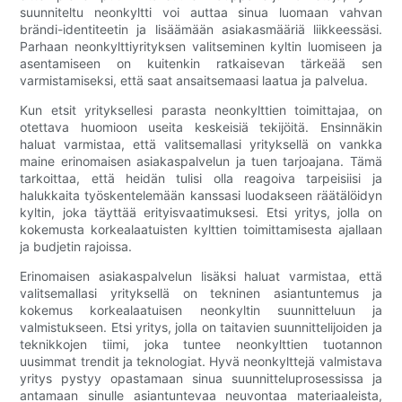
suunniteltu neonkyltti voi auttaa sinua luomaan vahvan
brändi-identiteetin ja lisäämään asiakasmääriä liikkeessäsi.
Parhaan neonkylttiyrityksen valitseminen kyltin luomiseen ja
asentamiseen on kuitenkin ratkaisevan tärkeää sen
varmistamiseksi, että saat ansaitsemaasi laatua ja palvelua.
Kun etsit yrityksellesi parasta neonkylttien toimittajaa, on
otettava huomioon useita keskeisiä tekijöitä. Ensinnäkin
haluat varmistaa, että valitsemallasi yrityksellä on vankka
maine erinomaisen asiakaspalvelun ja tuen tarjoajana. Tämä
tarkoittaa, että heidän tulisi olla reagoiva tarpeisiisi ja
halukkaita työskentelemään kanssasi luodakseen räätälöidyn
kyltin, joka täyttää erityisvaatimuksesi. Etsi yritys, jolla on
kokemusta korkealaatuisten kylttien toimittamisesta ajallaan
ja budjetin rajoissa.
Erinomaisen asiakaspalvelun lisäksi haluat varmistaa, että
valitsemallasi yrityksellä on tekninen asiantuntemus ja
kokemus korkealaatuisen neonkyltin suunnitteluun ja
valmistukseen. Etsi yritys, jolla on taitavien suunnittelijoiden ja
teknikkojen tiimi, joka tuntee neonkylttien tuotannon
uusimmat trendit ja teknologiat. Hyvä neonkylttejä valmistava
yritys pystyy opastamaan sinua suunnitteluprosessissa ja
antamaan sinulle asiantuntevaa neuvontaa materiaaleista,