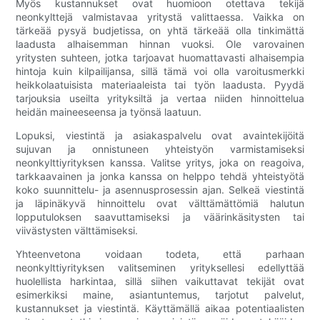
Myös kustannukset ovat huomioon otettava tekijä
neonkylttejä valmistavaa yritystä valittaessa. Vaikka on
tärkeää pysyä budjetissa, on yhtä tärkeää olla tinkimättä
laadusta alhaisemman hinnan vuoksi. Ole varovainen
yritysten suhteen, jotka tarjoavat huomattavasti alhaisempia
hintoja kuin kilpailijansa, sillä tämä voi olla varoitusmerkki
heikkolaatuisista materiaaleista tai työn laadusta. Pyydä
tarjouksia useilta yrityksiltä ja vertaa niiden hinnoittelua
heidän maineeseensa ja työnsä laatuun.
Lopuksi, viestintä ja asiakaspalvelu ovat avaintekijöitä
sujuvan ja onnistuneen yhteistyön varmistamiseksi
neonkylttiyrityksen kanssa. Valitse yritys, joka on reagoiva,
tarkkaavainen ja jonka kanssa on helppo tehdä yhteistyötä
koko suunnittelu- ja asennusprosessin ajan. Selkeä viestintä
ja läpinäkyvä hinnoittelu ovat välttämättömiä halutun
lopputuloksen saavuttamiseksi ja väärinkäsitysten tai
viivästysten välttämiseksi.
Yhteenvetona voidaan todeta, että parhaan
neonkylttiyrityksen valitseminen yrityksellesi edellyttää
huolellista harkintaa, sillä siihen vaikuttavat tekijät ovat
esimerkiksi maine, asiantuntemus, tarjotut palvelut,
kustannukset ja viestintä. Käyttämällä aikaa potentiaalisten