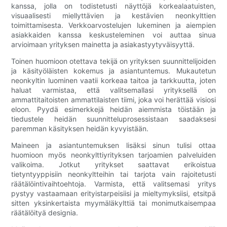
kanssa, jolla on todistetusti näyttöjä korkealaatuisten,
visuaalisesti miellyttävien ja kestävien neonkylttien
toimittamisesta. Verkkoarvostelujen lukeminen ja aiempien
asiakkaiden kanssa keskusteleminen voi auttaa sinua
arvioimaan yrityksen mainetta ja asiakastyytyväisyyttä.
Toinen huomioon otettava tekijä on yrityksen suunnittelijoiden
ja käsityöläisten kokemus ja asiantuntemus. Mukautetun
neonkyltin luominen vaatii korkeaa taitoa ja tarkkuutta, joten
haluat varmistaa, että valitsemallasi yrityksellä on
ammattitaitoisten ammattilaisten tiimi, joka voi herättää visiosi
eloon. Pyydä esimerkkejä heidän aiemmista töistään ja
tiedustele heidän suunnitteluprosessistaan ​​saadaksesi
paremman käsityksen heidän kyvyistään.
Maineen ja asiantuntemuksen lisäksi sinun tulisi ottaa
huomioon myös neonkylttiyrityksen tarjoamien palveluiden
valikoima. Jotkut yritykset saattavat erikoistua
tietyntyyppisiin neonkyltteihin tai tarjota vain rajoitetusti
räätälöintivaihtoehtoja. Varmista, että valitsemasi yritys
pystyy vastaamaan erityistarpeisiisi ja mieltymyksiisi, etsitpä
sitten yksinkertaista myymäläkylttiä tai monimutkaisempaa
räätälöityä designia.