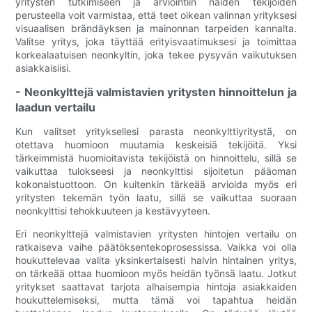
yritysten tutkimiseen ja arviointiin näiden tekijöiden
perusteella voit varmistaa, että teet oikean valinnan yrityksesi
visuaalisen brändäyksen ja mainonnan tarpeiden kannalta.
Valitse yritys, joka täyttää erityisvaatimuksesi ja toimittaa
korkealaatuisen neonkyltin, joka tekee pysyvän vaikutuksen
asiakkaisiisi.
- Neonkylttejä valmistavien yritysten hinnoittelun ja
laadun vertailu
Kun valitset yrityksellesi parasta neonkylttiyritystä, on
otettava huomioon muutamia keskeisiä tekijöitä. Yksi
tärkeimmistä huomioitavista tekijöistä on hinnoittelu, sillä se
vaikuttaa tulokseesi ja neonkylttisi sijoitetun pääoman
kokonaistuottoon. On kuitenkin tärkeää arvioida myös eri
yritysten tekemän työn laatu, sillä se vaikuttaa suoraan
neonkylttisi tehokkuuteen ja kestävyyteen.
Eri neonkylttejä valmistavien yritysten hintojen vertailu on
ratkaiseva vaihe päätöksentekoprosessissa. Vaikka voi olla
houkuttelevaa valita yksinkertaisesti halvin hintainen yritys,
on tärkeää ottaa huomioon myös heidän työnsä laatu. Jotkut
yritykset saattavat tarjota alhaisempia hintoja asiakkaiden
houkuttelemiseksi, mutta tämä voi tapahtua heidän