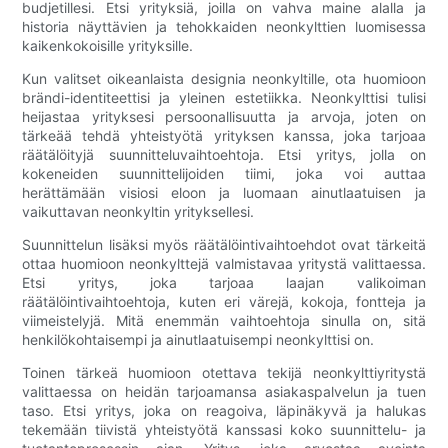
budjetillesi. Etsi yrityksiä, joilla on vahva maine alalla ja
historia näyttävien ja tehokkaiden neonkylttien luomisessa
kaikenkokoisille yrityksille.
Kun valitset oikeanlaista designia neonkyltille, ota huomioon
brändi-identiteettisi ja yleinen estetiikka. Neonkylttisi tulisi
heijastaa yrityksesi persoonallisuutta ja arvoja, joten on
tärkeää tehdä yhteistyötä yrityksen kanssa, joka tarjoaa
räätälöityjä suunnitteluvaihtoehtoja. Etsi yritys, jolla on
kokeneiden suunnittelijoiden tiimi, joka voi auttaa
herättämään visiosi eloon ja luomaan ainutlaatuisen ja
vaikuttavan neonkyltin yrityksellesi.
Suunnittelun lisäksi myös räätälöintivaihtoehdot ovat tärkeitä
ottaa huomioon neonkylttejä valmistavaa yritystä valittaessa.
Etsi yritys, joka tarjoaa laajan valikoiman
räätälöintivaihtoehtoja, kuten eri värejä, kokoja, fontteja ja
viimeistelyjä. Mitä enemmän vaihtoehtoja sinulla on, sitä
henkilökohtaisempi ja ainutlaatuisempi neonkylttisi on.
Toinen tärkeä huomioon otettava tekijä neonkylttiyritystä
valittaessa on heidän tarjoamansa asiakaspalvelun ja tuen
taso. Etsi yritys, joka on reagoiva, läpinäkyvä ja halukas
tekemään tiivistä yhteistyötä kanssasi koko suunnittelu- ja