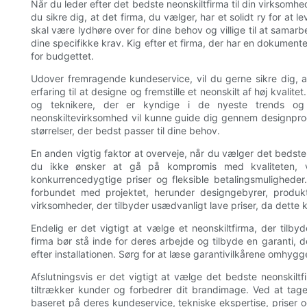
Når du leder efter det bedste neonskiltfirma til din virksomhed
du sikre dig, at det firma, du vælger, har et solidt ry for a
skal være lydhøre over for dine behov og villige til at samar
dine specifikke krav. Kig efter et firma, der har en dokumentere
for budgettet.
Udover fremragende kundeservice, vil du gerne sikre dig, 
erfaring til at designe og fremstille et neonskilt af høj kvali
og teknikere, der er kyndige i de nyeste trends og 
neonskiltevirksomhed vil kunne guide dig gennem designproc
størrelser, der bedst passer til dine behov.
En anden vigtig faktor at overveje, når du vælger det bedste 
du ikke ønsker at gå på kompromis med kvaliteten, vi
konkurrencedygtige priser og fleksible betalingsmuligheder.
forbundet med projektet, herunder designgebyrer, produkt
virksomheder, der tilbyder usædvanligt lave priser, da dette 
Endelig er det vigtigt at vælge et neonskiltfirma, der tilb
firma bør stå inde for deres arbejde og tilbyde en garanti, 
efter installationen. Sørg for at læse garantivilkårene omhyggel
Afslutningsvis er det vigtigt at vælge det bedste neonskiltfi
tiltrækker kunder og forbedrer dit brandimage. Ved at tage
baseret på deres kundeservice, tekniske ekspertise, priser og