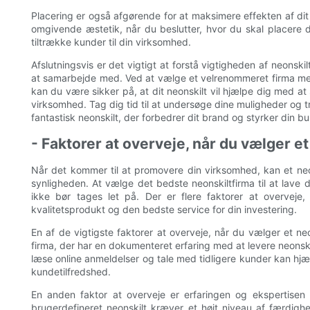
Placering er også afgørende for at maksimere effekten af ​​di
omgivende æstetik, når du beslutter, hvor du skal placere dit
tiltrække kunder til din virksomhed.
Afslutningsvis er det vigtigt at forstå vigtigheden af ​​neons
at samarbejde med. Ved at vælge et velrenommeret firma med 
kan du være sikker på, at dit neonskilt vil hjælpe dig med at s
virksomhed. Tag dig tid til at undersøge dine muligheder og t
fantastisk neonskilt, der forbedrer dit brand og styrker din bu
- Faktorer at overveje, når du vælger e
Når det kommer til at promovere din virksomhed, kan et neon
synligheden. At vælge det bedste neonskiltfirma til at lave 
ikke bør tages let på. Der er flere faktorer at overveje
kvalitetsprodukt og den bedste service for din investering.
En af de vigtigste faktorer at overveje, når du vælger et 
firma, der har en dokumenteret erfaring med at levere neonskilt
læse online anmeldelser og tale med tidligere kunder kan 
kundetilfredshed.
En anden faktor at overveje er erfaringen og ekspertise
brugerdefineret neonskilt kræver et højt niveau af færdigh