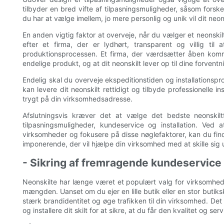
tilbyder en bred vifte af tilpasningsmuligheder, såsom forskell
du har at vælge imellem, jo ​​mere personlig og unik vil dit neo
En anden vigtig faktor at overveje, når du vælger et neonskil
efter et firma, der er lydhørt, transparent og villig 
produktionsprocessen. Et firma, der værdsætter åben kommu
endelige produkt, og at dit neonskilt lever op til dine forventn
Endelig skal du overveje ekspeditionstiden og installationspro
kan levere dit neonskilt rettidigt og tilbyde professionelle inst
trygt på din virksomhedsadresse.
Afslutningsvis kræver det at vælge det bedste neonskilt
tilpasningsmuligheder, kundeservice og installation. Ved 
virksomheder og fokusere på disse nøglefaktorer, kan du finde
imponerende, der vil hjælpe din virksomhed med at skille sig 
- Sikring af fremragende kundeservice o
Neonskilte har længe været et populært valg for virksomhed
mængden. Uanset om du ejer en lille butik eller en stor buti
stærk brandidentitet og øge trafikken til din virksomhed. Det
og installere dit skilt for at sikre, at du får den kvalitet og serv