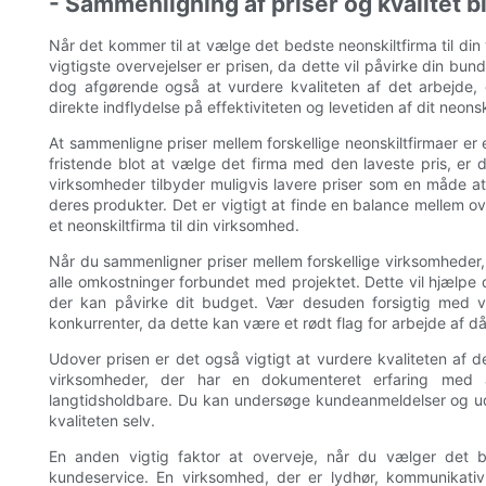
- Sammenligning af priser og kvalitet b
Når det kommer til at vælge det bedste neonskiltfirma til din 
vigtigste overvejelser er prisen, da dette vil påvirke din bund
dog afgørende også at vurdere kvaliteten af ​​det arbejde, 
direkte indflydelse på effektiviteten og levetiden af ​​dit neonsk
At sammenligne priser mellem forskellige neonskiltfirmaer er
fristende blot at vælge det firma med den laveste pris, er de
virksomheder tilbyder muligvis lavere priser som en måde at 
deres produkter. Det er vigtigt at finde en balance mellem o
et neonskiltfirma til din virksomhed.
Når du sammenligner priser mellem forskellige virksomheder, 
alle omkostninger forbundet med projektet. Dette vil hjælpe
der kan påvirke dit budget. Vær desuden forsigtig med vi
konkurrenter, da dette kan være et rødt flag for arbejde af dår
Udover prisen er det også vigtigt at vurdere kvaliteten af ​​de
virksomheder, der har en dokumenteret erfaring med a
langtidsholdbare. Du kan undersøge kundeanmeldelser og ud
kvaliteten selv.
En anden vigtig faktor at overveje, når du vælger det be
kundeservice. En virksomhed, der er lydhør, kommunikat