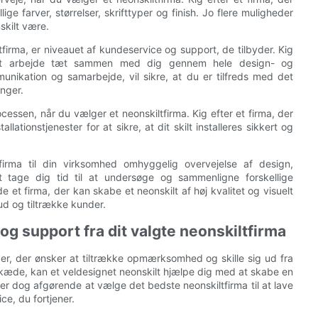
ige farver, størrelser, skrifttyper og finish. Jo flere muligheder
nskilt være.
tfirma, er niveauet af kundeservice og support, de tilbyder. Kig
til at arbejde tæt sammen med dig gennem hele design- og
nikation og samarbejde, vil sikre, at du er tilfreds med det
inger.
cessen, når du vælger et neonskiltfirma. Kig efter et firma, der
allationstjenester for at sikre, at dit skilt installeres sikkert og
firma til din virksomhed omhyggelig overvejelse af design,
at tage dig tid til at undersøge og sammenligne forskellige
 et firma, der kan skabe et neonskilt af høj kvalitet og visuelt
ud og tiltrække kunder.
g support fra dit valgte neonskiltfirma
er, der ønsker at tiltrække opmærksomhed og skille sig ud fra
kskæde, kan et veldesignet neonskilt hjælpe dig med at skabe en
 er dog afgørende at vælge det bedste neonskiltfirma til at lave
ice, du fortjener.