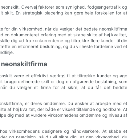
t neonskilt. Overvej faktorer som synlighed, fodgængertrafik og
 skilt. En strategisk placering kan gøre hele forskellen for at
kilte for din virksomhed, når du vælger det bedste neonskiltfirma
en dokumenteret erfaring med at skabe skilte af høj kvalitet,
kille dig ud fra konkurrenterne og tiltrække flere kunder til din
ræffe en informeret beslutning, og du vil høste fordelene ved et
ndlinje.
t neonskiltfirma
skilt være et effektivt værktøj til at tiltrække kunder og øge
dit brugerdefinerede skilt er dog en afgørende beslutning, som
, når du vælger et firma for at sikre, at du får det bedste
neonskiltfirma, er deres omdømme. Du ønsker at arbejde med et
e af høj kvalitet, der både er visuelt tiltalende og holdbare. At
hjælpe dig med at vurdere virksomhedens omdømme og niveau af
n hos virksomhedens designere og håndværkere. At skabe et
eder og præcision, så du vil sikre dig, at den virksomhed, du