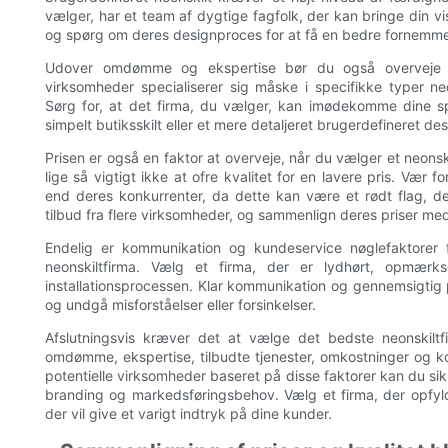
vælger, har et team af dygtige fagfolk, der kan bringe din vis
og spørg om deres designproces for at få en bedre fornemme
Udover omdømme og ekspertise bør du også overveje udv
virksomheder specialiserer sig måske i specifikke typer ne
Sørg for, at det firma, du vælger, kan imødekomme dine s
simpelt butiksskilt eller et mere detaljeret brugerdefineret des
Prisen er også en faktor at overveje, når du vælger et neonskil
lige så vigtigt ikke at ofre kvalitet for en lavere pris. Vær 
end deres konkurrenter, da dette kan være et rødt flag, d
tilbud fra flere virksomheder, og sammenlign deres priser me
Endelig er kommunikation og kundeservice nøglefaktorer 
neonskiltfirma. Vælg et firma, der er lydhørt, opm
installationsprocessen. Klar kommunikation og gennemsigtig 
og undgå misforståelser eller forsinkelser.
Afslutningsvis kræver det at vælge det bedste neonskiltf
omdømme, ekspertise, tilbudte tjenester, omkostninger og ko
potentielle virksomheder baseret på disse faktorer kan du sikre
branding og markedsføringsbehov. Vælg et firma, der opfylder
der vil give et varigt indtryk på dine kunder.