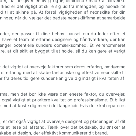
er, da de giver en livlig og iøjnefaldende måde at tiltrække
ed er det vigtigt at skille sig ud fra mængden, og neonskilte
il at skinne på. At forstå vigtigheden af ​​neonskilte for din
ninger, når du vælger det bedste neonskiltfirma at samarbejde
heder, der passer til dine behov, uanset om du leder efter et
bør have et team af erfarne designere og håndværkere, der kan
g fanger potentielle kunders opmærksomhed. Et velrenommeret
re, at dit skilt er bygget til at holde, så du kan gøre et varigt
er det vigtigt at overveje faktorer som deres erfaring, omdømme
et erfaring med at skabe fantastiske og effektive neonskilte til
ra deres tidligere kunder kan give dig indsigt i kvaliteten af ​​
firma, men det bør ikke være den eneste faktor, du overvejer.
også vigtigt at prioritere kvalitet og professionalisme. Et billigt
 med at koste dig mere i det lange løb, hvis det skal repareres
er det også vigtigt at overveje designet og placeringen af ​​dit
lette at læse på afstand. Tænk over det budskab, du ønsker at
 skabe et design, der effektivt kommunikerer dit brand.