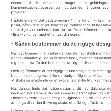
neonskilt til din virksomhed meget mere gnidningsl
kommunikationsprocesser og hvordan de håndterer event
projektet.
I sidste ende vil det bedste neonskiltfirma for din virksom
priser, håndværk af høj kvalitet og fremragende kundeservi
forskellige virksomheder kan du træffe en informeret beslu
tiltrække kunder med et fantastisk neonskilt.
- Sådan bestemmer du de rigtige desig
Når det kommer til at vælge det bedste neonskiltfirma til din
denne ultimative guide vil vi dykke ned i, hvordan du bestem
dig med at træffe den bedste beslutning for din virksomhed
Først og fremmest er det vigtigt at undersøge og sammenligne 
bedste kvalitet og værdi for dit budget. Kig efter virksomh
at skabe iøjnefaldende og effektive neonskilte til virksomheder 
Når du skal finde det rigtige design til dit neonskilt, skal
neonskilt bør afspejle din virksomheds personlighed og vær
tilbyder skræddersyede designmuligheder. Kig efter en vir
at bringe din vision til live og skabe et unikt og effektfuldt ne
Udover design er tilpasningsmuligheder også vigtige at over