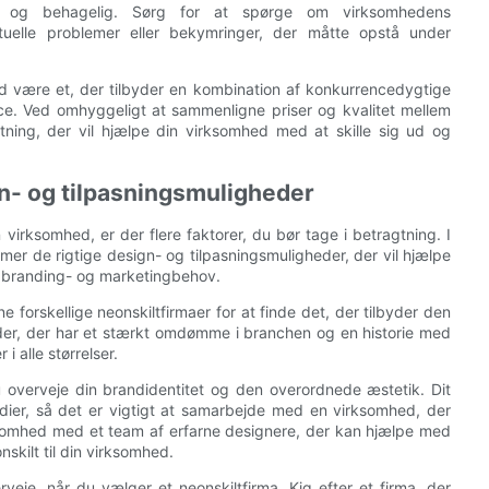
øs og behagelig. Sørg for at spørge om virksomhedens
uelle problemer eller bekymringer, der måtte opstå under
hed være et, der tilbyder en kombination af konkurrencedygtige
ce. Ved omhyggeligt at sammenligne priser og kvalitet mellem
tning, der vil hjælpe din virksomhed med at skille sig ud og
n- og tilpasningsmuligheder
 virksomhed, er der flere faktorer, du bør tage i betragtning. I
mer de rigtige design- og tilpasningsmuligheder, der vil hjælpe
s branding- og marketingbehov.
forskellige neonskiltfirmaer for at finde det, der tilbyder den
eder, der har et stærkt omdømme i branchen og en historie med
i alle størrelser.
 du overveje din brandidentitet og den overordnede æstetik. Dit
dier, så det er vigtigt at samarbejde med en virksomhed, der
ksomhed med et team af erfarne designere, der kan hjælpe med
onskilt til din virksomhed.
veje, når du vælger et neonskiltfirma. Kig efter et firma, der