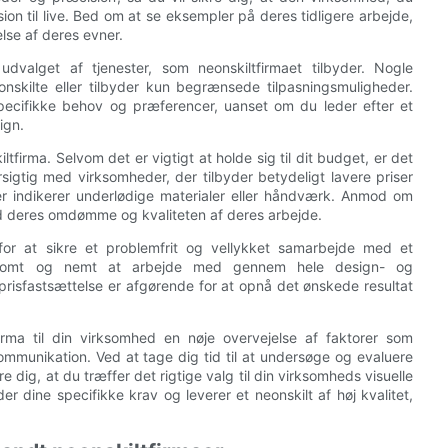
ion til live. Bed om at se eksempler på deres tidligere arbejde,
lse af deres evner.
alget af tjenester, som neonskiltfirmaet tilbyder. Nogle
onskilte eller tilbyder kun begrænsede tilpasningsmuligheder.
pecifikke behov og præferencer, uanset om du leder efter et
ign.
tfirma. Selvom det er vigtigt at holde sig til dit budget, er det
forsigtig med virksomheder, der tilbyder betydeligt lavere priser
er indikerer underlødige materialer eller håndværk. Anmod om
d deres omdømme og kvaliteten af ​​deres arbejde.
for at sikre et problemfrit og vellykket samarbejde med et
ærksomt og nemt at arbejde med gennem hele design- og
prisfastsættelse er afgørende for at opnå det ønskede resultat
irma til din virksomhed en nøje overvejelse af faktorer som
mmunikation. Ved at tage dig tid til at undersøge og evaluere
 dig, at du træffer det rigtige valg til din virksomheds visuelle
 dine specifikke krav og leverer et neonskilt af høj kvalitet,