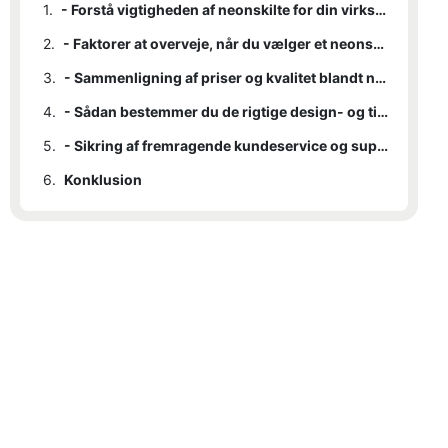
1.
- Forstå vigtigheden af ​​neonskilte for din virksomhed
2.
- Faktorer at overveje, når du vælger et neonskiltfirma
3.
- Sammenligning af priser og kvalitet blandt neonskiltfirmaer
4.
- Sådan bestemmer du de rigtige design- og tilpasningsmuligheder
5.
- Sikring af fremragende kundeservice og support fra dit valgte neonskiltfirma
6.
Konklusion