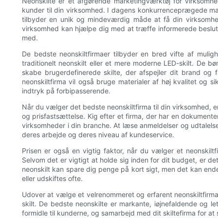
Neonskilte er et afgørende marketingværktøj for virksomhed
kunder til din virksomhed. I dagens konkurrenceprægede mark
tilbyder en unik og mindeværdig måde at få din virksomhed t
virksomhed kan hjælpe dig med at træffe informerede beslut
med.
De bedste neonskiltfirmaer tilbyder en bred vifte af mulig
traditionelt neonskilt eller et mere moderne LED-skilt. De 
skabe brugerdefinerede skilte, der afspejler dit brand o
neonskiltfirma vil også bruge materialer af høj kvalitet og sik
indtryk på forbipasserende.
Når du vælger det bedste neonskiltfirma til din virksomhed, 
og prisfastsættelse. Kig efter et firma, der har en dokumenter
virksomheder i din branche. At læse anmeldelser og udtalelser f
deres arbejde og deres niveau af kundeservice.
Prisen er også en vigtig faktor, når du vælger et neonskilt
Selvom det er vigtigt at holde sig inden for dit budget, er det 
neonskilt kan spare dig penge på kort sigt, men det kan ende
eller udskiftes ofte.
Udover at vælge et velrenommeret og erfarent neonskiltfirma, 
skilt. De bedste neonskilte er markante, iøjnefaldende og 
formidle til kunderne, og samarbejd med dit skiltefirma for at