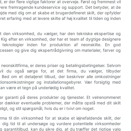
, er der flere vigtige faktorer at overveje. Først og fremmest vil
t levere fremragende kundeservice og support. Det betyder, at de
bejde med dig om at skabe et brugerdefineret skilt, der opfylder
t erfaring med at levere skilte af høj kvalitet til tiden og inden
at den virksomhed, du vælger, har den tekniske ekspertise og
tet. Kig efter en virksomhed, der har et team af dygtige designere
teknologier inden for produktion af neonskilte. En god
essen og give dig ekspertrådgivning om materialer, farver og
neonskiltfirma, er deres priser og betalingsbetingelser. Selvom
l du også sørge for, at det firma, du vælger, tilbyder
 Bed om et detaljeret tilbud, der beskriver alle omkostninger
ionsomkostninger og installationsgebyrer. Vær forsigtig med
kan være et tegn på underlødig kvalitet.
yder garanti på deres produkter og tjenester. Et velrenommeret
der dækker eventuelle problemer, der måtte opstå med dit skilt
igt, og stil spørgsmål, hvis du er i tvivl om noget.
rma til din virksomhed for at skabe et iøjnefaldende skilt, der
 dig tid til at undersøge og vurdere potentielle virksomheder
 garantitilbud, kan du sikre dig, at du træffer det rigtige valg