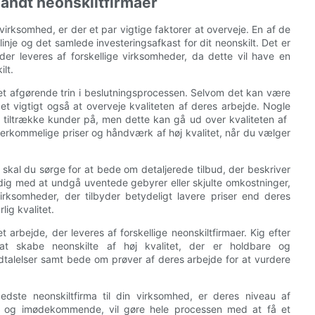
landt neonskiltfirmaer
virksomhed, er der et par vigtige faktorer at overveje. En af de
linje og det samlede investeringsafkast for dit neonskilt. Det er
der leveres af forskellige virksomheder, da dette vil have en
ilt.
 et afgørende trin i beslutningsprocessen. Selvom det kan være
t vigtigt også at overveje kvaliteten af ​​deres arbejde. Nogle
tiltrække kunder på, men dette kan gå ud over kvaliteten af ​​
verkommelige priser og håndværk af høj kvalitet, når du vælger
skal du sørge for at bede om detaljerede tilbud, der beskriver
 dig med at undgå uventede gebyrer eller skjulte omkostninger,
rksomheder, der tilbyder betydeligt lavere priser end deres
lig kvalitet.
t arbejde, der leveres af forskellige neonskiltfirmaer. Kig efter
t skabe neonskilte af høj kvalitet, der er holdbare og
talelser samt bede om prøver af deres arbejde for at vurdere
dste neonskiltfirma til din virksomhed, er deres niveau af
iv og imødekommende, vil gøre hele processen med at få et