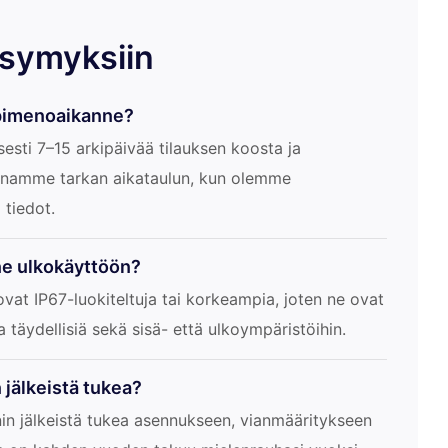
ysymyksiin
äpimenoaikanne?
isesti 7–15 arkipäivää tilauksen koosta ja
Annamme tarkan aikataulun, kun olemme
 tiedot.
ne ulkokäyttöön?
 ovat IP67-luokiteltuja tai korkeampia, joten ne ovat
ja täydellisiä sekä sisä- että ulkoympäristöihin.
 jälkeistä tukea?
in jälkeistä tukea asennukseen, vianmääritykseen