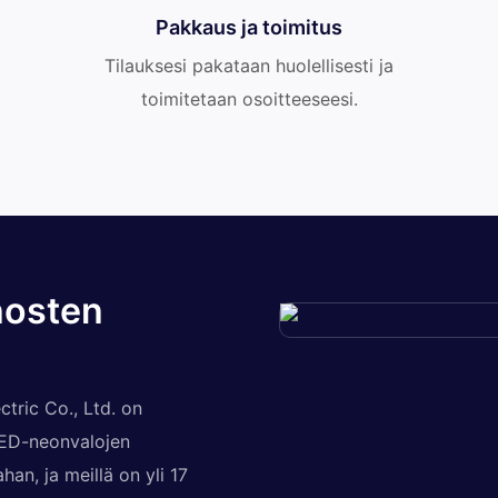
Pakkaus ja toimitus
Tilauksesi pakataan huolellisesti ja
toimitetaan osoitteeseesi.
nosten
tric Co., Ltd. on
 LED-neonvalojen
an, ja meillä on yli 17