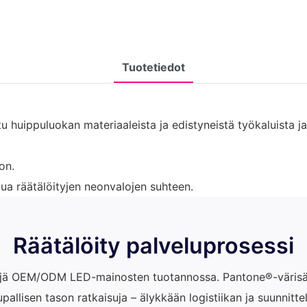
Tuotetiedot
 huippuluokan materiaaleista ja edistyneistä työkaluista ja l
on.
ua räätälöityjen neonvalojen suhteen.
Räätälöity palveluprosessi
jä OEM/ODM LED-mainosten tuotannossa. Pantone®-värisääd
allisen tason ratkaisuja – älykkään logistiikan ja suunnitt