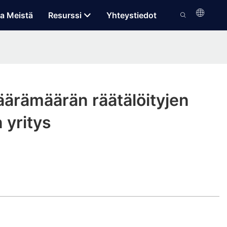
a Meistä
Resurssi
Yhteystiedot
ärämäärän räätälöityjen
 yritys