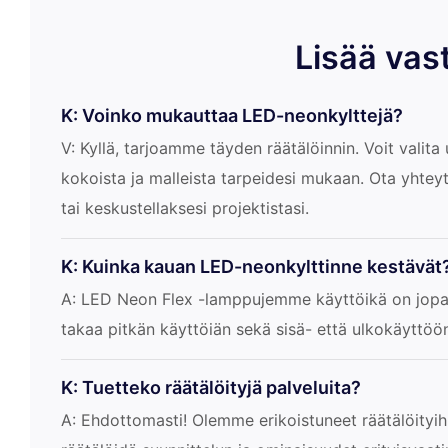
Lisää vas
K: Voinko mukauttaa LED-neonkylttejä?
V: Kyllä, tarjoamme täyden räätälöinnin. Voit valita u
kokoista ja malleista tarpeidesi mukaan. Ota yhteyt
tai keskustellaksesi projektistasi.
K: Kuinka kauan LED-neonkylttinne kestävät
A: LED Neon Flex -lamppujemme käyttöikä on jopa
takaa pitkän käyttöiän sekä sisä- että ulkokäyttöö
K: Tuetteko räätälöityjä palveluita?
A: Ehdottomasti! Olemme erikoistuneet räätälöityih