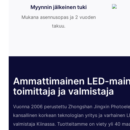
Myynnin jälkeinen tuki
Mukana asennusopas ja 2 vuoden
takuu.
Ammattimainen LED-mai
toimittaja ja valmistaja
Vuonna 2006 perustettu Zhongshan Jingxin Photoelec
kansallinen korkean teknologian yritys ja varhainen
valmistaja Kiinassa. Tuotteitamme on viety yli 40 maah