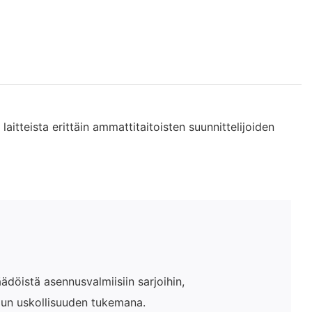
aitteista erittäin ammattitaitoisten suunnittelijoiden
öistä asennusvalmiisiin sarjoihin,
elun uskollisuuden tukemana.