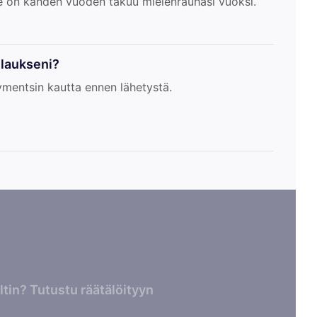
e on kahden vuoden takuu mielenrauhasi vuoksi.
ilaukseni?
ymentsin kautta ennen lähetystä.
tin? Tutustu räätälöityyn