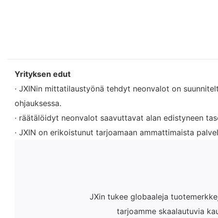
Yrityksen edut
· JXINin mittatilaustyönä tehdyt neonvalot on suunniteltu
ohjauksessa.
· räätälöidyt neonvalot saavuttavat alan edistyneen tas
· JXIN on erikoistunut tarjoamaan ammattimaista palvel
JXin tukee globaaleja tuotemerkke
tarjoamme skaalautuvia kaup