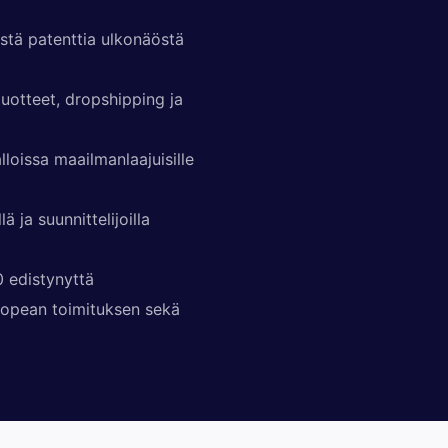
istä patenttia ulkonäöstä
uotteet, dropshipping ja
loissa maailmanlaajuisille
ä ja suunnittelijoilla
0 edistynyttä
 nopean toimituksen sekä