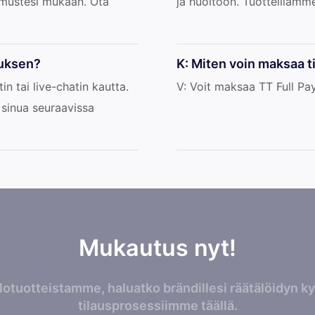
timustesi mukaan. Ota
ja huoltoon. Tuotteillamm
ouksen?
K: Miten voin maksaa t
n tai live-chatin kautta.
V: Voit maksaa TT Full Pa
sinua seuraavissa
Mukautus nyt!
otuotteistamme, haluatko brändillesi räätälöidyn kyl
tilausprosessiimme täällä.