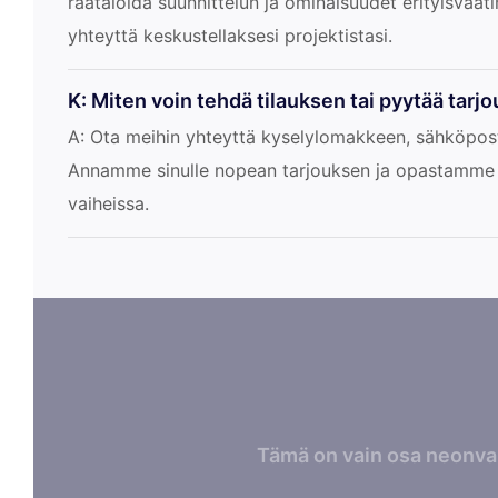
räätälöidä suunnittelun ja ominaisuudet erityisvaa
yhteyttä keskustellaksesi projektistasi.
K: Miten voin tehdä tilauksen tai pyytää tarj
A: Ota meihin yhteyttä kyselylomakkeen, sähköposti
Annamme sinulle nopean tarjouksen ja opastamme 
vaiheissa.
Tämä on vain osa neonval