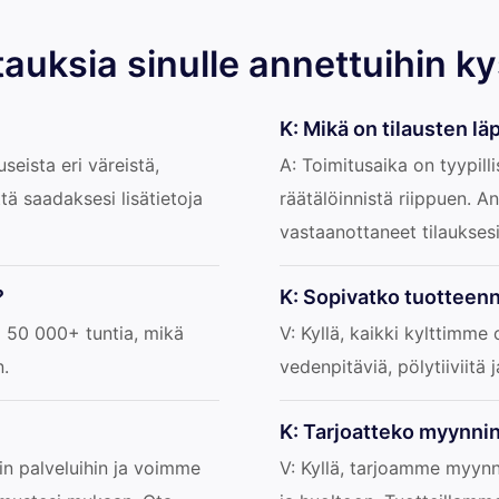
tauksia sinulle annettuihin k
K: Mikä on tilausten l
seista eri väreistä,
A: Toimitusaika on tyypill
tä saadaksesi lisätietoja
räätälöinnistä riippuen. 
vastaanottaneet tilauksesi
?
K: Sopivatko tuotteen
 50 000+ tuntia, mikä
V: Kyllä, kaikki kylttimme
n.
vedenpitäviä, pölytiiviitä 
K: Tarjoatteko myynnin
in palveluihin ja voimme
V: Kyllä, tarjoamme myynn