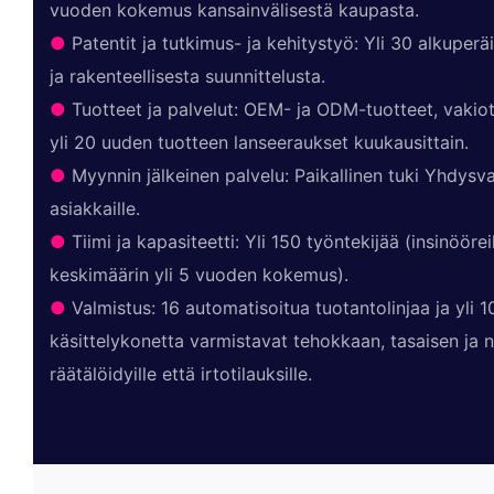
vuoden kokemus kansainvälisestä kaupasta.
●
Patentit ja tutkimus- ja kehitystyö: Yli 30 alkuperä
ja rakenteellisesta suunnittelusta.
●
Tuotteet ja palvelut: OEM- ja ODM-tuotteet, vakiot
yli 20 uuden tuotteen lanseeraukset kuukausittain.
●
Myynnin jälkeinen palvelu: Paikallinen tuki Yhdysval
asiakkaille.
●
Tiimi ja kapasiteetti: Yli 150 työntekijää (insinööreill
keskimäärin yli 5 vuoden kokemus).
●
Valmistus: 16 automatisoitua tuotantolinjaa ja yli 1
käsittelykonetta varmistavat tehokkaan, tasaisen ja
räätälöidyille että irtotilauksille.