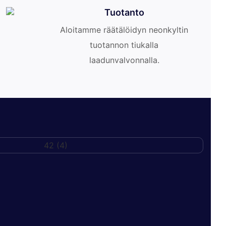
Tuotanto
Aloitamme räätälöidyn neonkyltin
tuotannon tiukalla
laadunvalvonnalla.