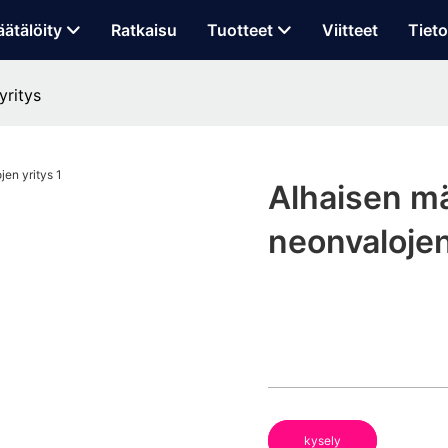
äätälöity
Ratkaisu
Tuotteet
Viitteet
Tieto
yritys
Alhaisen mä
neonvalojen
kysely