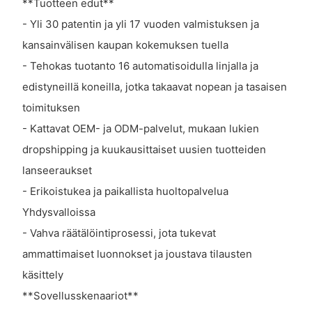
**Tuotteen edut**
- Yli 30 patentin ja yli 17 vuoden valmistuksen ja
kansainvälisen kaupan kokemuksen tuella
- Tehokas tuotanto 16 automatisoidulla linjalla ja
edistyneillä koneilla, jotka takaavat nopean ja tasaisen
toimituksen
- Kattavat OEM- ja ODM-palvelut, mukaan lukien
dropshipping ja kuukausittaiset uusien tuotteiden
lanseeraukset
- Erikoistukea ja paikallista huoltopalvelua
Yhdysvalloissa
- Vahva räätälöintiprosessi, jota tukevat
ammattimaiset luonnokset ja joustava tilausten
käsittely
**Sovellusskenaariot**