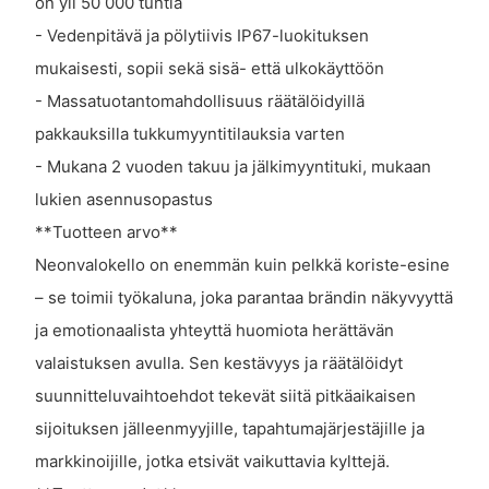
on yli 50 000 tuntia
- Vedenpitävä ja pölytiivis IP67-luokituksen
mukaisesti, sopii sekä sisä- että ulkokäyttöön
- Massatuotantomahdollisuus räätälöidyillä
pakkauksilla tukkumyyntitilauksia varten
- Mukana 2 vuoden takuu ja jälkimyyntituki, mukaan
lukien asennusopastus
**Tuotteen arvo**
Neonvalokello on enemmän kuin pelkkä koriste-esine
– se toimii työkaluna, joka parantaa brändin näkyvyyttä
ja emotionaalista yhteyttä huomiota herättävän
valaistuksen avulla. Sen kestävyys ja räätälöidyt
suunnitteluvaihtoehdot tekevät siitä pitkäaikaisen
sijoituksen jälleenmyyjille, tapahtumajärjestäjille ja
markkinoijille, jotka etsivät vaikuttavia kylttejä.