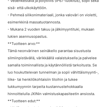
- Vedenkestävä ja pölytiivis (IP67-luokitus), sopii sekä
sisä- että ulkokäyttöön.
- Pehmeä silikonimateriaali, jonka valoväri on violetti,
esimerkkinä massatuotannosta.
- Mukana 2 vuoden takuu ja jälkimyyntituki, mukaan
lukien asennusopastus.
**Tuotteen arvo:**
Tämä neonvärinen seinäkello parantaa sisustusta
silmiinpistävällä, värikkäällä valaistuksella ja palvelee
samalla toiminnallista ja käytännöllistä tarkoitusta. Se
luo houkuttelevan tunnelman ja sopii vähittäismyynti-,
liike- tai henkilökohtaisiin tiloihin ja tukee
tukkumyynnin tarpeita kustannustehokkaalla
hinnoittelulla JXINin valmistuskapasiteetin ansiosta.
**Tuotteen edut:**