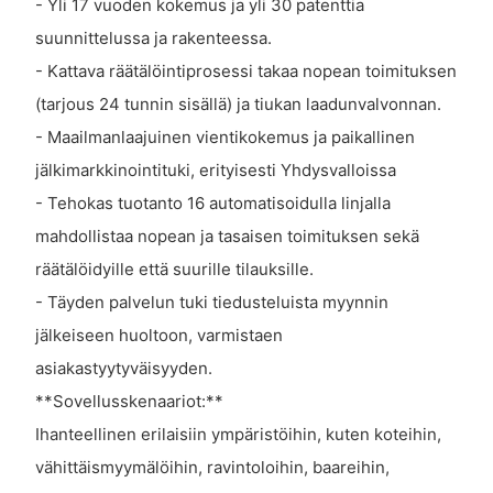
- Yli 17 vuoden kokemus ja yli 30 patenttia
suunnittelussa ja rakenteessa.
- Kattava räätälöintiprosessi takaa nopean toimituksen
(tarjous 24 tunnin sisällä) ja tiukan laadunvalvonnan.
- Maailmanlaajuinen vientikokemus ja paikallinen
jälkimarkkinointituki, erityisesti Yhdysvalloissa
- Tehokas tuotanto 16 automatisoidulla linjalla
mahdollistaa nopean ja tasaisen toimituksen sekä
räätälöidyille että suurille tilauksille.
- Täyden palvelun tuki tiedusteluista myynnin
jälkeiseen huoltoon, varmistaen
asiakastyytyväisyyden.
**Sovellusskenaariot:**
Ihanteellinen erilaisiin ympäristöihin, kuten koteihin,
vähittäismyymälöihin, ravintoloihin, baareihin,