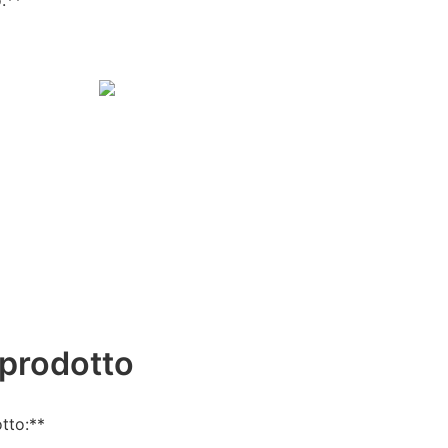
:**
 prodotto
tto:**