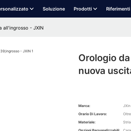
rsonalizzato
Soluzione
Prodotti
Riferimenti
 all'ingrosso - JXIN
Orologio da
nuova uscit
Marca:
JXin
Orario Di Lavoro:
Oltr
Materiale:
Stris
Opzioni Personalizzabili:
Carat