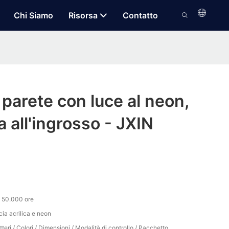
Chi Siamo
Risorsa
Contatto
 parete con luce al neon,
a all'ingrosso - JXIN
e 50.000 ore
cia acrilica e neon
teri / Colori / Dimensioni / Modalità di controllo / Pacchetto