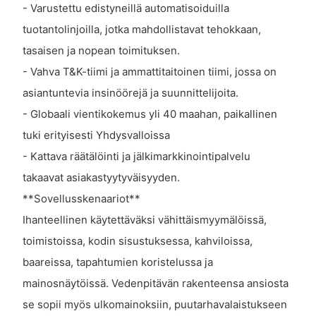
- Varustettu edistyneillä automatisoiduilla
tuotantolinjoilla, jotka mahdollistavat tehokkaan,
tasaisen ja nopean toimituksen.
- Vahva T&K-tiimi ja ammattitaitoinen tiimi, jossa on
asiantuntevia insinöörejä ja suunnittelijoita.
- Globaali vientikokemus yli 40 maahan, paikallinen
tuki erityisesti Yhdysvalloissa
- Kattava räätälöinti ja jälkimarkkinointipalvelu
takaavat asiakastyytyväisyyden.
**Sovellusskenaariot**
Ihanteellinen käytettäväksi vähittäismyymälöissä,
toimistoissa, kodin sisustuksessa, kahviloissa,
baareissa, tapahtumien koristelussa ja
mainosnäytöissä. Vedenpitävän rakenteensa ansiosta
se sopii myös ulkomainoksiin, puutarhavalaistukseen