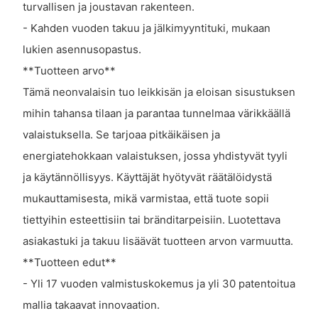
turvallisen ja joustavan rakenteen.
- Kahden vuoden takuu ja jälkimyyntituki, mukaan
lukien asennusopastus.
**Tuotteen arvo**
Tämä neonvalaisin tuo leikkisän ja eloisan sisustuksen
mihin tahansa tilaan ja parantaa tunnelmaa värikkäällä
valaistuksella. Se tarjoaa pitkäikäisen ja
energiatehokkaan valaistuksen, jossa yhdistyvät tyyli
ja käytännöllisyys. Käyttäjät hyötyvät räätälöidystä
mukauttamisesta, mikä varmistaa, että tuote sopii
tiettyihin esteettisiin tai bränditarpeisiin. Luotettava
asiakastuki ja takuu lisäävät tuotteen arvon varmuutta.
**Tuotteen edut**
- Yli 17 vuoden valmistuskokemus ja yli 30 patentoitua
mallia takaavat innovaation.