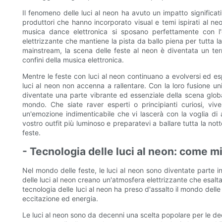
Il fenomeno delle luci al neon ha avuto un impatto significati
produttori che hanno incorporato visual e temi ispirati al neon
musica dance elettronica si sposano perfettamente con l'
elettrizzante che mantiene la pista da ballo piena per tutta l
mainstream, la scena delle feste al neon è diventata un terr
confini della musica elettronica.
Mentre le feste con luci al neon continuano a evolversi ed es
luci al neon non accenna a rallentare. Con la loro fusione un
diventate una parte vibrante ed essenziale della scena globa
mondo. Che siate raver esperti o principianti curiosi, viv
un'emozione indimenticabile che vi lascerà con la voglia di al
vostro outfit più luminoso e preparatevi a ballare tutta la not
feste.
- Tecnologia delle luci al neon: come mi
Nel mondo delle feste, le luci al neon sono diventate parte in
delle luci al neon creano un'atmosfera elettrizzante che esalta 
tecnologia delle luci al neon ha preso d'assalto il mondo delle
eccitazione ed energia.
Le luci al neon sono da decenni una scelta popolare per le dec