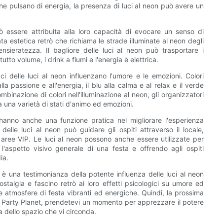
 che pulsano di energia, la presenza di luci al neon può avere un
uò essere attribuita alla loro capacità di evocare un senso di
ta estetica retrò che richiama le strade illuminate al neon degli
sieratezza. Il bagliore delle luci al neon può trasportare i
tto volume, i drink a fiumi e l'energia è elettrica.
aci delle luci al neon influenzano l'umore e le emozioni. Colori
lla passione e all'energia, il blu alla calma e al relax e il verde
mbinazione di colori nell'illuminazione al neon, gli organizzatori
 una varietà di stati d'animo ed emozioni.
n hanno anche una funzione pratica nel migliorare l'esperienza
 delle luci al neon può guidare gli ospiti attraverso il locale,
 aree VIP. Le luci al neon possono anche essere utilizzate per
 l'aspetto visivo generale di una festa e offrendo agli ospiti
ia.
t è una testimonianza della potente influenza delle luci al neon
ostalgia e fascino retrò ai loro effetti psicologici su umore ed
re atmosfere di festa vibranti ed energiche. Quindi, la prossima
di Party Planet, prendetevi un momento per apprezzare il potere
a dello spazio che vi circonda.