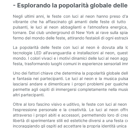
- Esplorando la popolarità globale delle
Negli ultimi anni, le feste con luci al neon hanno preso d
vibrante che ha affascinato gli amanti delle feste di tutto i
pulsanti, le luci al neon abbaglianti e l'atmosfera energi
tornare. Dai club underground di New York ai rave sulla spiag
fermo del mondo delle feste, attirando festaioli di ogni estrazi
La popolarità delle feste con luci al neon è dovuta alla l
tecnologie LED all'avanguardia e installazioni al neon, ques
mondo. I colori vivaci e i motivi dinamici delle luci al neon a
festa, trasformando luoghi comuni in esperienze sensoriali im
Uno dei fattori chiave che determina la popolarità globale dell
e fantasia nei partecipanti. Le luci al neon e la musica pul
lasciarsi andare e dimenticare i propri problemi per qualche
permette agli ospiti di immergersi completamente nella music
altri partecipanti.
Oltre al loro fascino visivo e uditivo, le feste con luci al ne
l'espressione personale e la creatività. Le luci al neon of
attraverso i propri abiti e accessori, permettendo loro di crea
libertà di sperimentare stili ed estetiche diversi a una festa co
incoraggiando gli ospiti ad accettare la propria identità unica 