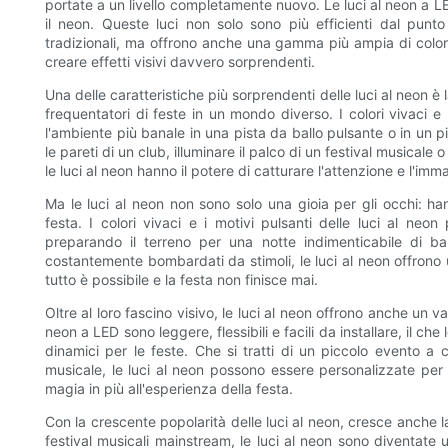
portate a un livello completamente nuovo. Le luci al neon a LE
il neon. Queste luci non solo sono più efficienti dal punt
tradizionali, ma offrono anche una gamma più ampia di colori
creare effetti visivi davvero sorprendenti.
Una delle caratteristiche più sorprendenti delle luci al neon è
frequentatori di feste in un mondo diverso. I colori vivaci e
l'ambiente più banale in una pista da ballo pulsante o in un pi
le pareti di un club, illuminare il palco di un festival musical
le luci al neon hanno il potere di catturare l'attenzione e l'imma
Ma le luci al neon non sono solo una gioia per gli occhi: ha
festa. I colori vivaci e i motivi pulsanti delle luci al neo
preparando il terreno per una notte indimenticabile di ba
costantemente bombardati da stimoli, le luci al neon offrono 
tutto è possibile e la festa non finisce mai.
Oltre al loro fascino visivo, le luci al neon offrono anche un v
neon a LED sono leggere, flessibili e facili da installare, il 
dinamici per le feste. Che si tratti di un piccolo evento a 
musicale, le luci al neon possono essere personalizzate per
magia in più all'esperienza della festa.
Con la crescente popolarità delle luci al neon, cresce anche l
festival musicali mainstream, le luci al neon sono diventate