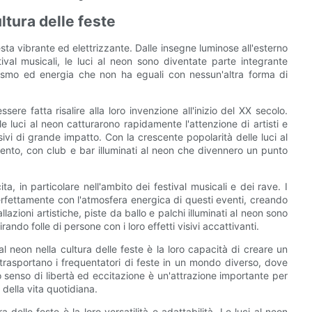
ultura delle feste
sta vibrante ed elettrizzante. Dalle insegne luminose all'esterno
tival musicali, le luci al neon sono diventate parte integrante
iasmo ed energia che non ha eguali con nessun'altra forma di
sere fatta risalire alla loro invenzione all'inizio del XX secolo.
le luci al neon catturarono rapidamente l'attenzione di artisti e
sivi di grande impatto. Con la crescente popolarità delle luci al
mento, con club e bar illuminati al neon che divennero un punto
ta, in particolare nell'ambito dei festival musicali e dei rave. I
perfettamente con l'atmosfera energica di questi eventi, creando
llazioni artistiche, piste da ballo e palchi illuminati al neon sono
irando folle di persone con i loro effetti visivi accattivanti.
al neon nella cultura delle feste è la loro capacità di creare un
ti trasportano i frequentatori di feste in un mondo diverso, dove
 senso di libertà ed eccitazione è un'attrazione importante per
della vita quotidiana.
a delle feste è la loro versatilità e adattabilità. Le luci al neon