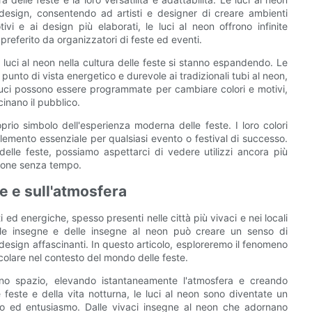
design, consentendo ad artisti e designer di creare ambienti
ivi e ai design più elaborati, le luci al neon offrono infinite
preferito da organizzatori di feste ed eventi.
e luci al neon nella cultura delle feste si stanno espandendo. Le
 punto di vista energetico e durevole ai tradizionali tubi al neon,
luci possono essere programmate per cambiare colori e motivi,
inano il pubblico.
prio simbolo dell'esperienza moderna delle feste. I loro colori
elemento essenziale per qualsiasi evento o festival di successo.
delle feste, possiamo aspettarci di vedere utilizzi ancora più
zione senza tempo.
re e sull'atmosfera
ed energiche, spesso presenti nelle città più vivaci e nei locali
elle insegne e delle insegne al neon può creare un senso di
 design affascinanti. In questo articolo, esploreremo il fenomeno
ticolare nel contesto del mondo delle feste.
uno spazio, elevando istantaneamente l'atmosfera e creando
feste e della vita notturna, le luci al neon sono diventate un
o ed entusiasmo. Dalle vivaci insegne al neon che adornano