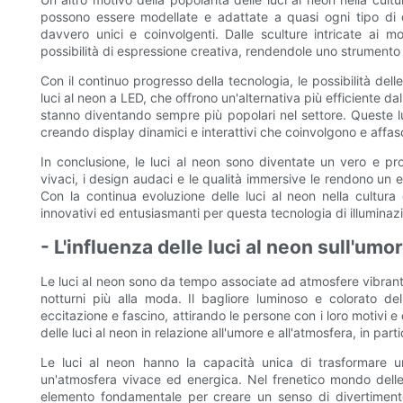
possono essere modellate e adattate a quasi ogni tipo di 
davvero unici e coinvolgenti. Dalle sculture intricate ai mot
possibilità di espressione creativa, rendendole uno strumento 
Con il continuo progresso della tecnologia, le possibilità dell
luci al neon a LED, che offrono un'alternativa più efficiente dal
stanno diventando sempre più popolari nel settore. Queste 
creando display dinamici e interattivi che coinvolgono e affasc
In conclusione, le luci al neon sono diventate un vero e pro
vivaci, i design audaci e le qualità immersive le rendono un 
Con la continua evoluzione delle luci al neon nella cultura 
innovativi ed entusiasmanti per questa tecnologia di illumina
- L'influenza delle luci al neon sull'umo
Le luci al neon sono da tempo associate ad atmosfere vibranti 
notturni più alla moda. Il bagliore luminoso e colorato d
eccitazione e fascino, attirando le persone con i loro motivi e
delle luci al neon in relazione all'umore e all'atmosfera, in par
Le luci al neon hanno la capacità unica di trasformare 
un'atmosfera vivace ed energica. Nel frenetico mondo delle 
elemento fondamentale per creare un senso di divertiment