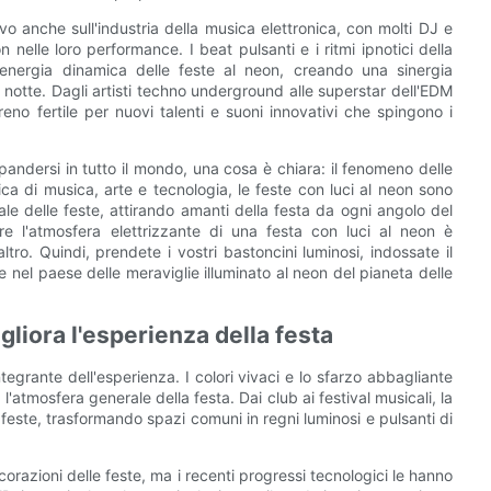
vo anche sull'industria della musica elettronica, con molti DJ e
 nelle loro performance. I beat pulsanti e i ritmi ipnotici della
energia dinamica delle feste al neon, creando una sinergia
a notte. Dagli artisti techno underground alle superstar dell'EDM
eno fertile per nuovi talenti e suoni innovativi che spingono i
pandersi in tutto il mondo, una cosa è chiara: il fenomeno delle
ica di musica, arte e tecnologia, le feste con luci al neon sono
le delle feste, attirando amanti della festa da ogni angolo del
ere l'atmosfera elettrizzante di una festa con luci al neon è
tro. Quindi, prendete i vostri bastoncini luminosi, indossate il
te nel paese delle meraviglie illuminato al neon del pianeta delle
gliora l'esperienza della festa
tegrante dell'esperienza. I colori vivaci e lo sfarzo abbagliante
l'atmosfera generale della festa. Dai club ai festival musicali, la
 feste, trasformando spazi comuni in regni luminosi e pulsanti di
orazioni delle feste, ma i recenti progressi tecnologici le hanno