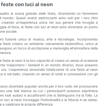
 feste con luci al neon
'assalto la scena globale delle feste, diventando un fenomeno
l mondo. Questi eventi elettrizzanti sono noti per i loro ritmi
ca, creando un'esperienza unica nel suo genere che invoglia a
gia di Ibiza, le feste con luci al neon sono diventate un punto
one sociale.
oro fusione unica di musica, arte e tecnologia. Incorporando
te feste creano un ambiente visivamente sbalorditivo, unico al
ggiungono un tocco di eccitazione e meraviglia all'atmosfera della
mersive.
e feste al neon è la loro capacità di creare un senso di evasione
sante trasportano i festaioli in un mondo diverso, dove possono
 ora. L'esperienza sensoriale totalizzante di una festa al neon
a e nel ballo, creando un senso di unità e connessione con gli
on sono diventate popolari anche per il loro ruolo nel promuovere
frono una tela bianca su cui i partecipanti possono esprimersi
re look audaci e accattivanti che si distinguono tra la folla. La
n luci al neon incoraggia l'individualità e la fiducia in se stessi,
e a celebrare le proprie differenze.