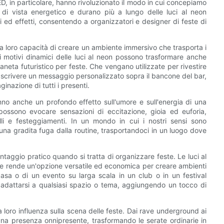
D, in particolare, hanno rivoluzionato il modo in cui concepiamo
o di vista energetico e durano più a lungo delle luci al neon
 ed effetti, consentendo a organizzatori e designer di feste di
 la loro capacità di creare un ambiente immersivo che trasporta i
 i motivi dinamici delle luci al neon possono trasformare anche
aneta futuristico per feste. Che vengano utilizzate per rivestire
e o scrivere un messaggio personalizzato sopra il bancone del bar,
ginazione di tutti i presenti.
nno anche un profondo effetto sull'umore e sull'energia di una
n possono evocare sensazioni di eccitazione, gioia ed euforia,
lli e festeggiamenti. In un mondo in cui i nostri sensi sono
una gradita fuga dalla routine, trasportandoci in un luogo dove
antaggio pratico quando si tratta di organizzare feste. Le luci al
che le rende un'opzione versatile ed economica per creare ambienti
casa o di un evento su larga scala in un club o in un festival
 adattarsi a qualsiasi spazio o tema, aggiungendo un tocco di
a loro influenza sulla scena delle feste. Dai rave underground ai
 una presenza onnipresente, trasformando le serate ordinarie in