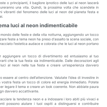
ste o principianti, il bagliore ipnotico delle luci al neon lascerà
ureranno una vita. Quindi, la prossima volta che scendete in
i vibranti del fenomeno delle luci al neon del pianeta festa e
ai.
tema luci al neon indimenticabile
mondo delle feste e della vita notturna, aggiungendo un tocco
zare feste a tema neon ha preso d'assalto la scena sociale, con
racciato l'estetica audace e colorata che le luci al neon portano
 aggiungere un tocco di divertimento ed entusiasmo al tuo
rarti che la tua festa sia indimenticabile. Dalle decorazioni agli
le luci al neon nella tua festa e creare un'esperienza davvero
essere al centro dell'attenzione. Valutate l'idea di investire in
la vostra festa un tocco di colore ed energia immediato. Potete
n per legare il tema e creare un look coerente. Non abbiate paura
ign davvero accattivante.
racciare la tendenza neon e a indossare i loro abiti più vivaci e
nti possono aiutare i tuoi ospiti a distinguersi e contribuire