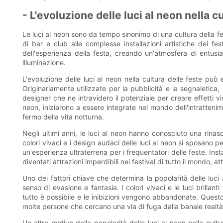
- L'evoluzione delle luci al neon nella c
Le luci al neon sono da tempo sinonimo di una cultura della fe
di bar e club alle complesse installazioni artistiche dei fes
dell'esperienza della festa, creando un'atmosfera di entus
illuminazione.
L'evoluzione delle luci al neon nella cultura delle feste può es
Originariamente utilizzate per la pubblicità e la segnaletica, 
designer che ne intravidero il potenziale per creare effetti vi
neon, iniziarono a essere integrate nel mondo dell'intratteni
fermo della vita notturna.
Negli ultimi anni, le luci al neon hanno conosciuto una rinasci
colori vivaci e i design audaci delle luci al neon si sposano 
un'esperienza ultraterrena per i frequentatori delle feste. Insta
diventati attrazioni imperdibili nei festival di tutto il mondo, att
Uno dei fattori chiave che determina la popolarità delle luci 
senso di evasione e fantasia. I colori vivaci e le luci brillan
tutto è possibile e le inibizioni vengono abbandonate. Questo
molte persone che cercano una via di fuga dalla banale realtà 
Un altro motivo della popolarità delle luci al neon nella cultur