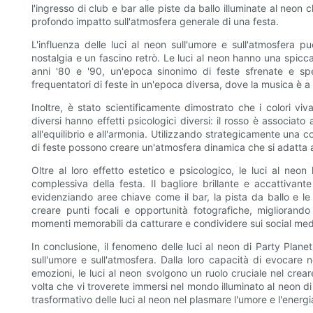
l'ingresso di club e bar alle piste da ballo illuminate al neon
profondo impatto sull'atmosfera generale di una festa.
L'influenza delle luci al neon sull'umore e sull'atmosfera p
nostalgia e un fascino retrò. Le luci al neon hanno una spicca
anni '80 e '90, un'epoca sinonimo di feste sfrenate e spen
frequentatori di feste in un'epoca diversa, dove la musica è a tu
Inoltre, è stato scientificamente dimostrato che i colori viv
diversi hanno effetti psicologici diversi: il rosso è associato a
all'equilibrio e all'armonia. Utilizzando strategicamente una co
di feste possono creare un'atmosfera dinamica che si adatta a
Oltre al loro effetto estetico e psicologico, le luci al neo
complessiva della festa. Il bagliore brillante e accattivante
evidenziando aree chiave come il bar, la pista da ballo e le
creare punti focali e opportunità fotografiche, migliorando
momenti memorabili da catturare e condividere sui social med
In conclusione, il fenomeno delle luci al neon di Party Plane
sull'umore e sull'atmosfera. Dalla loro capacità di evocare n
emozioni, le luci al neon svolgono un ruolo cruciale nel crea
volta che vi troverete immersi nel mondo illuminato al neon 
trasformativo delle luci al neon nel plasmare l'umore e l'energi