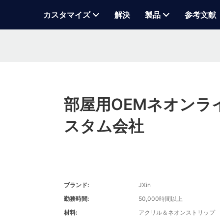
カスタマイズ
解決
製品
参考文献
部屋用OEMネオンラ
スタム会社
ブランド:
JXin
勤務時間:
50,000時間以上
材料:
アクリル＆ネオンストリップ