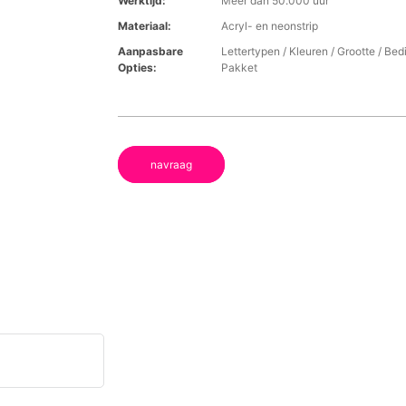
Werktijd:
Meer dan 50.000 uur
Materiaal:
Acryl- en neonstrip
Aanpasbare
Lettertypen / Kleuren / Grootte / Be
Opties:
Pakket
navraag