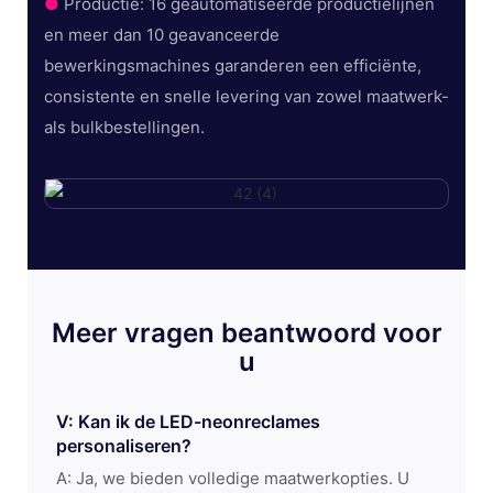
●
Productie: 16 geautomatiseerde productielijnen
en meer dan 10 geavanceerde
bewerkingsmachines garanderen een efficiënte,
consistente en snelle levering van zowel maatwerk-
als bulkbestellingen.
Meer vragen beantwoord voor
u
V: Kan ik de LED-neonreclames
personaliseren?
A: Ja, we bieden volledige maatwerkopties. U