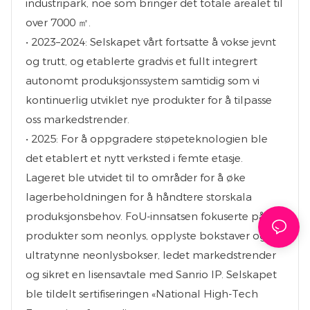
industripark, noe som bringer det totale arealet til
over 7000 ㎡.
• 2023–2024: Selskapet vårt fortsatte å vokse jevnt
og trutt, og etablerte gradvis et fullt integrert
autonomt produksjonssystem samtidig som vi
kontinuerlig utviklet nye produkter for å tilpasse
oss markedstrender.
• 2025: For å oppgradere støpeteknologien ble
det etablert et nytt verksted i femte etasje.
Lageret ble utvidet til to områder for å øke
lagerbeholdningen for å håndtere storskala
produksjonsbehov. FoU-innsatsen fokuserte på
produkter som neonlys, opplyste bokstaver og
ultratynne neonlysbokser, ledet markedstrender
og sikret en lisensavtale med Sanrio lP. Selskapet
ble tildelt sertifiseringen «National High-Tech