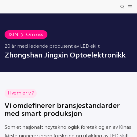
JXIN
Om oss
20 år med ledende produsent av LED-skilt
Zhongshan Jingxin Optoelektronikk
Hvem er vi?
Vi omdefinerer bransjestandarder
med smart produksjon
Som et nasjonalt høyteknologisk foretak og en av Kinas
første pionerer innen forskning og utvikling av LED-skilt