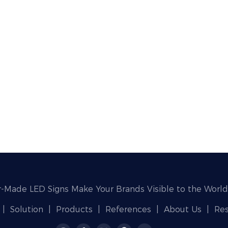
r-Made LED Signs Make Your Brands Visible to the World
|
Solution
|
Products
|
References
|
About Us
|
Re