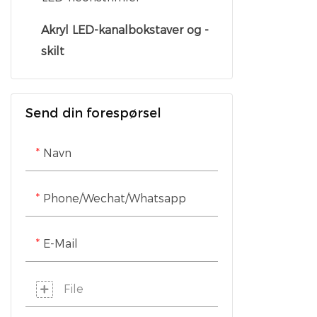
Underholdning Neonskilt
Akryl LED-kanalbokstaver og -
skilt
Utdanning neonskilt
Send din forespørsel
Navn
Phone/Wechat/Whatsapp
E-Mail
File