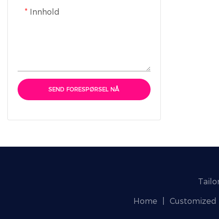
Innhold
SEND FORESPØRSEL NÅ
Tailo
Home
|
Customized