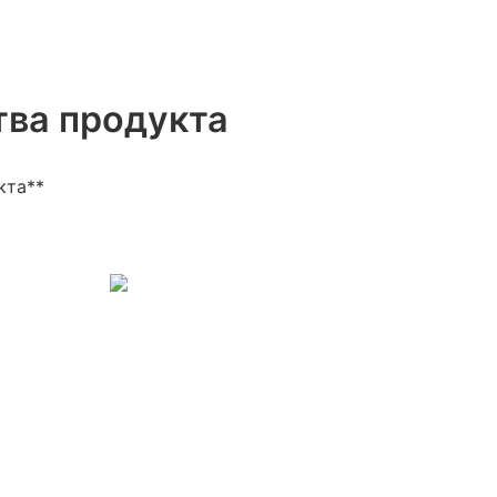
ва продукта
кта**