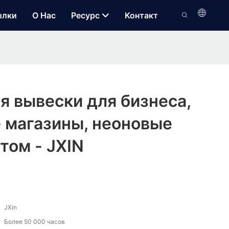
ылки
О Нас
Ресурс
Контакт
 вывески для бизнеса,
 магазины, неоновые
том - JXIN
JXin
Более 50 000 часов