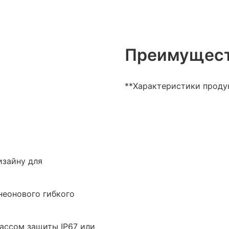
Преимущест
**Характеристики проду
изайну для
неонового гибкого
ассом защиты IP67 или