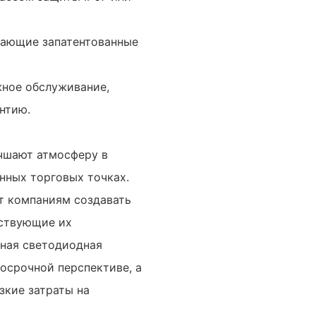
чающие запатентованные
жное обслуживание,
нтию.
чшают атмосферу в
енных торговых точках.
т компаниям создавать
тствующие их
ная светодиодная
осрочной перспективе, а
зкие затраты на