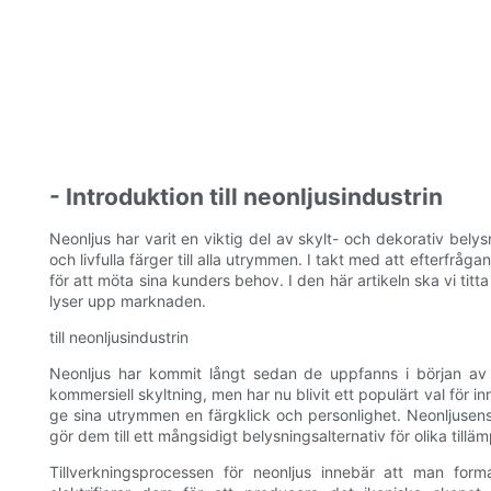
- Introduktion till neonljusindustrin
Neonljus har varit en viktig del av skylt- och dekorativ bely
och livfulla färger till alla utrymmen. I takt med att efterfråga
för att möta sina kunders behov. I den här artikeln ska vi tit
lyser upp marknaden.
till neonljusindustrin
Neonljus har kommit långt sedan de uppfanns i början av 
kommersiell skyltning, men har nu blivit ett populärt val för
ge sina utrymmen en färgklick och personlighet. Neonljusen
gör dem till ett mångsidigt belysningsalternativ för olika tillä
Tillverkningsprocessen för neonljus innebär att man form