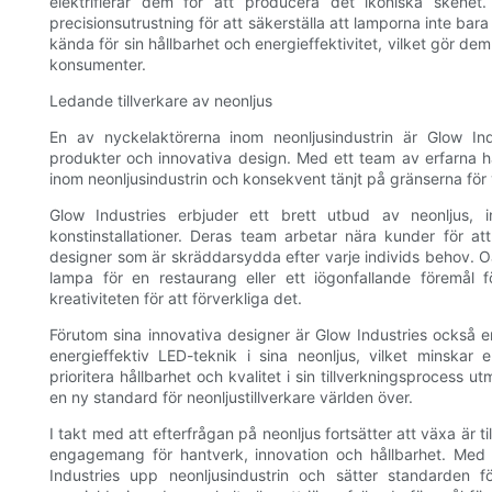
elektrifierar dem för att producera det ikoniska skenet
precisionsutrustning för att säkerställa att lamporna inte bara 
kända för sin hållbarhet och energieffektivitet, vilket gör de
konsumenter.
Ledande tillverkare av neonljus
En av nyckelaktörerna inom neonljusindustrin är Glow Indu
produkter och innovativa design. Med ett team av erfarna ha
inom neonljusindustrin och konsekvent tänjt på gränserna för
Glow Industries erbjuder ett brett utbud av neonljus, i
konstinstallationer. Deras team arbetar nära kunder för at
designer som är skräddarsydda efter varje individs behov. O
lampa för en restaurang eller ett iögonfallande föremål 
kreativiteten för att förverkliga det.
Förutom sina innovativa designer är Glow Industries också 
energieffektiv LED-teknik i sina neonljus, vilket minskar
prioritera hållbarhet och kvalitet i sin tillverkningsprocess
en ny standard för neonljustillverkare världen över.
I takt med att efterfrågan på neonljus fortsätter att växa är 
engagemang för hantverk, innovation och hållbarhet. Med 
Industries upp neonljusindustrin och sätter standarden