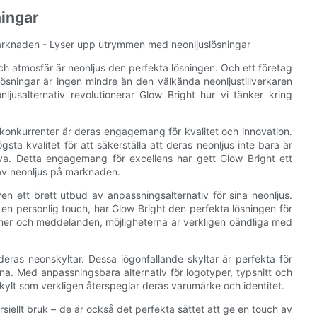
ingar
marknaden - Lyser upp utrymmen med neonljuslösningar
och atmosfär är neonljus den perfekta lösningen. Och ett företag
slösningar är ingen mindre än den välkända neonljustillverkaren
jusalternativ revolutionerar Glow Bright hur vi tänker kring
a konkurrenter är deras engagemang för kvalitet och innovation.
ta kvalitet för att säkerställa att deras neonljus inte bara är
tiva. Detta engagemang för excellens har gett Glow Bright ett
 av neonljus på marknaden.
en ett brett utbud av anpassningsalternativ för sina neonljus.
 en personlig touch, har Glow Bright den perfekta lösningen för
igner och meddelanden, möjligheterna är verkligen oändliga med
eras neonskyltar. Dessa iögonfallande skyltar är perfekta för
rna. Med anpassningsbara alternativ för logotyper, typsnitt och
kylt som verkligen återspeglar deras varumärke och identitet.
siellt bruk – de är också det perfekta sättet att ge en touch av