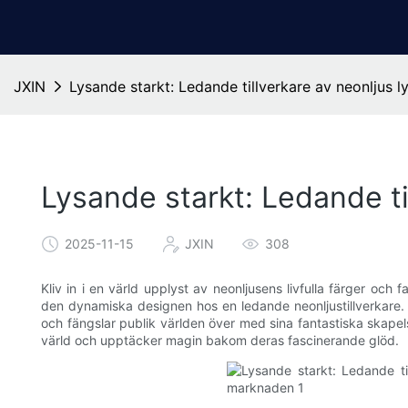
JXIN
Lysande starkt: Ledande tillverkare av neonljus 
Lysande starkt: Ledande t
2025-11-15
JXIN
308
Kliv in i en värld upplyst av neonljusens livfulla färger och
den dynamiska designen hos en ledande neonljustillverkare.
och fängslar publik världen över med sina fantastiska skapelser
värld och upptäcker magin bakom deras fascinerande glöd.