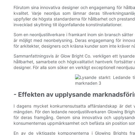
Förutom sina innovativa designer och engagemang för hållbar
kvalitet. Varje neonljus som lämnar deras tillverkningsanl
uppfyller de högsta standarderna för hållbarhet och prestand
invecklad skyltning till iögonfallande konstinstallationer.
Som en neonljustillverkare i framkant inom sin bransch sätte
är möjligt med neonbelysning. Deras engagemang för innovat
för arkitekter, designers och kräsna kunder som inte kräver n
Sammanfattningsvis är Glow Bright Co. verkligen ett lysande
hållbarhet, samarbete och högkvalitativt hantverk fortsätte
designer. För alla som söker en verkligt exceptionell neonljusu
- Effekten av upplysande marknadsföri
I dagens mycket konkurrensutsatta affärslandskap är det vikt
mängden. För den ledande neonljustillverkaren Glowing Brig
för deras framgång. Genom sina innovativa och upplysande
konsumenternas uppmärksamhet och befästa sin position som e
En av de viktigaste komponenterna i Glowing Brights fram