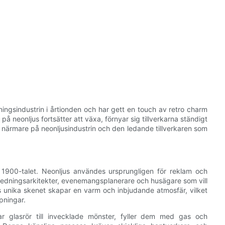
sningsindustrin i årtionden och har gett en touch av retro charm
n på neonljus fortsätter att växa, förnyar sig tillverkarna ständigt
ta närmare på neonljusindustrin och den ledande tillverkaren som
1900-talet. Neonljus användes ursprungligen för reklam och
 inredningsarkitekter, evenemangsplanerare och husägare som vill
s unika skenet skapar en varm och inbjudande atmosfär, vilket
mpningar.
ar glasrör till invecklade mönster, fyller dem med gas och