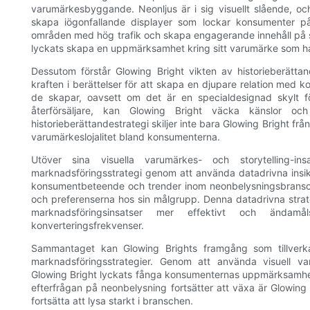
varumärkesbyggande. Neonljus är i sig visuellt slående, och
skapa iögonfallande displayer som lockar konsumenter på
områden med hög trafik och skapa engagerande innehåll på s
lyckats skapa en uppmärksamhet kring sitt varumärke som h
Dessutom förstår Glowing Bright vikten av historieberätta
kraften i berättelser för att skapa en djupare relation med
de skapar, oavsett om det är en specialdesignad skylt för e
återförsäljare, kan Glowing Bright väcka känslor o
historieberättandestrategi skiljer inte bara Glowing Bright frå
varumärkeslojalitet bland konsumenterna.
Utöver sina visuella varumärkes- och storytelling-i
marknadsföringsstrategi genom att använda datadrivna insikt
konsumentbeteende och trender inom neonbelysningsbransch
och preferenserna hos sin målgrupp. Denna datadrivna strateg
marknadsföringsinsatser mer effektivt och ändamå
konverteringsfrekvenser.
Sammantaget kan Glowing Brights framgång som tillverkar
marknadsföringsstrategier. Genom att använda visuell va
Glowing Bright lyckats fånga konsumenternas uppmärksamhet
efterfrågan på neonbelysning fortsätter att växa är Glowing B
fortsätta att lysa starkt i branschen.