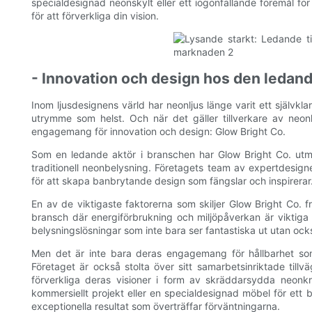
specialdesignad neonskylt eller ett iögonfallande föremål för
för att förverkliga din vision.
- Innovation och design hos den ledand
Inom ljusdesignens värld har neonljus länge varit ett självklart
utrymme som helst. Och när det gäller tillverkare av neon
engagemang för innovation och design: Glow Bright Co.
Som en ledande aktör i branschen har Glow Bright Co. utm
traditionell neonbelysning. Företagets team av expertdesigne
för att skapa banbrytande design som fängslar och inspirerar
En av de viktigaste faktorerna som skiljer Glow Bright Co. fr
bransch där energiförbrukning och miljöpåverkan är viktiga f
belysningslösningar som inte bara ser fantastiska ut utan ocks
Men det är inte bara deras engagemang för hållbarhet som
Företaget är också stolta över sitt samarbetsinriktade till
förverkliga deras visioner i form av skräddarsydda neonkre
kommersiellt projekt eller en specialdesignad möbel för ett 
exceptionella resultat som överträffar förväntningarna.