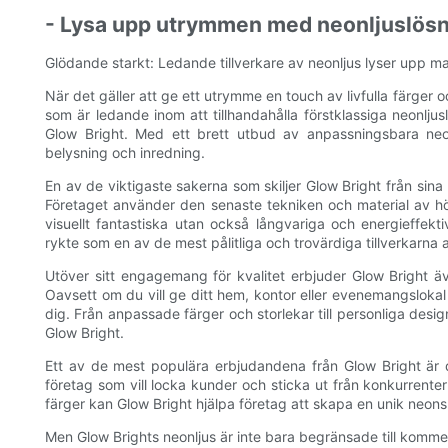
- Lysa upp utrymmen med neonljuslösn
Glödande starkt: Ledande tillverkare av neonljus lyser upp 
När det gäller att ge ett utrymme en touch av livfulla färger 
som är ledande inom att tillhandahålla förstklassiga neonlju
Glow Bright. Med ett brett utbud av anpassningsbara neonl
belysning och inredning.
En av de viktigaste sakerna som skiljer Glow Bright från sin
Företaget använder den senaste tekniken och material av högs
visuellt fantastiska utan också långvariga och energieffek
rykte som en av de mest pålitliga och trovärdiga tillverkarna
Utöver sitt engagemang för kvalitet erbjuder Glow Bright äv
Oavsett om du vill ge ditt hem, kontor eller evenemangslokal
dig. Från anpassade färger och storlekar till personliga des
Glow Bright.
Ett av de mest populära erbjudandena från Glow Bright är d
företag som vill locka kunder och sticka ut från konkurrente
färger kan Glow Bright hjälpa företag att skapa en unik neons
Men Glow Brights neonljus är inte bara begränsade till kommer