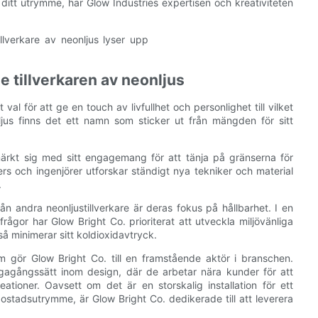
 ditt utrymme, har Glow Industries expertisen och kreativiteten
e tillverkaren av neonljus
 val för att ge en touch av livfullhet och personlighet till vilket
ljus finns det ett namn som sticker ut från mängden för sitt
ärkt sig med sitt engagemang för att tänja på gränserna för
rs och ingenjörer utforskar ständigt nya tekniker och material
.
ån andra neonljustillverkare är deras fokus på hållbarhet. I en
rågor har Glow Bright Co. prioriterat att utveckla miljövänliga
å minimerar sitt koldioxidavtryck.
 gör Glow Bright Co. till en framstående aktör i branschen.
vägagångssätt inom design, där de arbetar nära kunder för att
ationer. Oavsett om det är en storskalig installation för ett
bostadsutrymme, är Glow Bright Co. dedikerade till att leverera