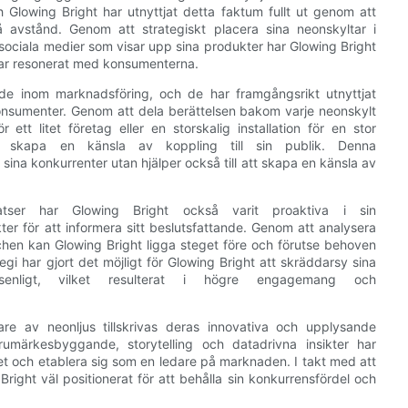
 Glowing Bright har utnyttjat detta faktum fullt ut genom att
 avstånd. Genom att strategiskt placera sina neonskyltar i
ociala medier som visar upp sina produkter har Glowing Bright
ar resonerat med konsumenterna.
nde inom marknadsföring, och de har framgångsrikt utnyttjat
 konsumenter. Genom att dela berättelsen bakom varje neonskylt
tt litet företag eller en storskalig installation för en stor
ch skapa en känsla av koppling till sin publik. Denna
n sina konkurrenter utan hjälper också till att skapa en känsla av
nsatser har Glowing Bright också varit proaktiva i sin
er för att informera sitt beslutsfattande. Genom att analysera
en kan Glowing Bright ligga steget före och förutse behoven
i har gjort det möjligt för Glowing Bright att skräddarsy sina
lsenligt, vilket resulterat i högre engagemang och
e av neonljus tillskrivas deras innovativa och upplysande
rumärkesbyggande, storytelling och datadrivna insikter har
 och etablera sig som en ledare på marknaden. I takt med att
right väl positionerat för att behålla sin konkurrensfördel och