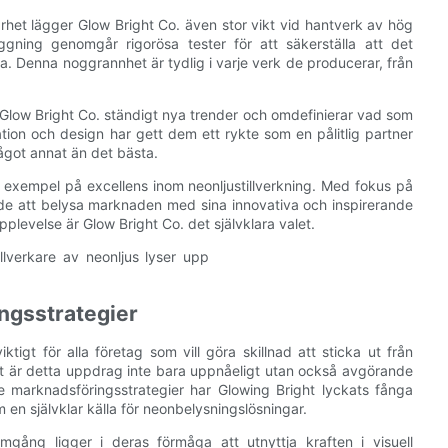
het lägger Glow Bright Co. även stor vikt vid hantverk av hög
äggning genomgår rigorösa tester för att säkerställa att det
a. Denna noggrannhet är tydlig i varje verk de producerar, från
r Glow Bright Co. ständigt nya trender och omdefinierar vad som
ion och design har gett dem ett rykte som en pålitlig partner
ågot annat än det bästa.
 exempel på excellens inom neonljustillverkning. Med fokus på
r de att belysa marknaden med sina innovativa och inspirerande
pplevelse är Glow Bright Co. det självklara valet.
ngsstrategier
igt för alla företag som vill göra skillnad att sticka ut från
ht är detta uppdrag inte bara uppnåeligt utan också avgörande
 marknadsföringsstrategier har Glowing Bright lyckats fånga
n självklar källa för neonbelysningslösningar.
gång ligger i deras förmåga att utnyttja kraften i visuell