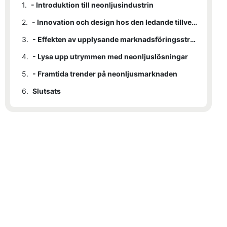
1.
- Introduktion till neonljusindustrin
2.
- Innovation och design hos den ledande tillverkaren av neonljus
3.
- Effekten av upplysande marknadsföringsstrategier
4.
- Lysa upp utrymmen med neonljuslösningar
5.
- Framtida trender på neonljusmarknaden
6.
Slutsats