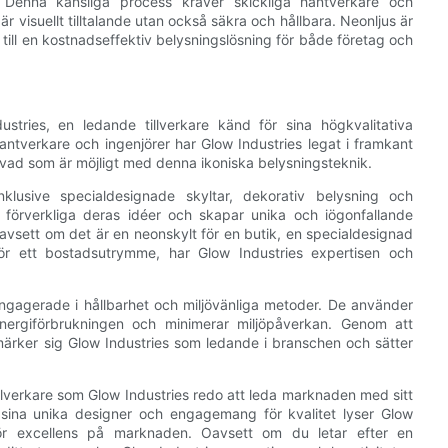
. Denna känsliga process kräver skickliga hantverkare och
är visuellt tilltalande utan också säkra och hållbara. Neonljus är
m till en kostnadseffektiv belysningslösning för både företag och
stries, en ledande tillverkare känd för sina högkvalitativa
ntverkare och ingenjörer har Glow Industries legat i framkant
 vad som är möjligt med denna ikoniska belysningsteknik.
nklusive specialdesignade skyltar, dekorativ belysning och
t förverkliga deras idéer och skapar unika och iögonfallande
avsett om det är en neonskylt för en butik, en specialdesignad
för ett bostadsutrymme, har Glow Industries expertisen och
engagerade i hållbarhet och miljövänliga metoder. De använder
 energiförbrukningen och minimerar miljöpåverkan. Genom att
 utmärker sig Glow Industries som ledande i branschen och sätter
tillverkare som Glow Industries redo att leda marknaden med sitt
sina unika designer och engagemang för kvalitet lyser Glow
 för excellens på marknaden. Oavsett om du letar efter en