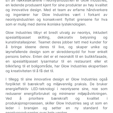
En av nøkkelaktørene i neonlysindustrien er Glow Industries,
en ledende produsent kjent for sine produkter av høy kvalitet
og innovative design. Med et team av erfarne håndverkere
og ingeniører har Glow Industries vært i forkant av
neonlysindustrien og konsekvent flyttet grensene for hva
som er mulig med denne ikoniske lysteknologien.
Glow Industries tilbyr et bredt utvalg av neonlys, inkludert
spesialtilpasset skilting, dekorativ belysning og
kunstinstallasjoner. Teamet deres jobber tett med kunder for
å bringe ideene deres til live, og skaper unike og
iøynefallende design som er skreddersydd for hver enkelt
persons behov. Enten det er et neonskilt til en butikkfasade,
en spesialtilpasset lysarmatur til en restaurant eller et
blikkfang til et boligområde, har Glow Industries ekspertisen
og kreativiteten til å få det til.
I tillegg til sine innovative design er Glow Industries også
forpliktet til bærekraft og miljøvennlig praksis. De bruker
energieffektiv LED-teknologi i neonlysene sine, noe som
reduserer energiforbruket og minimerer miljøpåvirkningen.
Ved å prioritere bærekraft og kvalitet i
produksjonsprosessen, skiller Glow Industries seg ut som en
leder i bransjen og setter en ny standard for
neonlysprodusenter over hele verden.