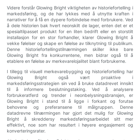
Videre forstår Glowing Bright viktigheten av historiefortelling i
markedsføring, og de har lykkes med å utnytte kraften i
narrativer for å få en dypere forbindelse med forbrukere. Ved
å dele historien bak hvert neonskilt de lager, enten det er et
spesialtilpasset produkt for en liten bedrift eller en storstilt
installasjon for en stor forhandler, klarer Glowing Bright å
vekke følelser og skape en følelse av tilknytning til publikum.
Denne historiefortellingstilnærmingen skiller ikke bare
Glowing Bright fra konkurrentene, men bidrar også til å
etablere en følelse av merkevarelojalitet blant forbrukerne.
I tillegg til visuell merkevarebygging og historiefortelling har
Glowing Bright også vært proaktive i
markedsføringsstrategien sin ved å bruke datadrevet innsikt
til å informere beslutningstaking. Ved å analysere
forbrukeratferd og trender i neonbelysningsbransjen, er
Glowing Bright i stand til å ligge i forkant og forutse
behovene og preferansene til målgruppen. Denne
datadrevne tilnærmingen har gjort det mulig for Glowing
Bright å skreddersy markedsføringsarbeidet sitt mer
effektivt, noe som har resultert i høyere engasjement og
konverteringsrater.