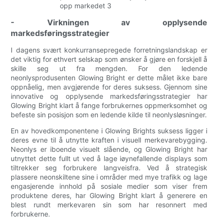
- Virkningen av opplysende
markedsføringsstrategier
I dagens svært konkurransepregede forretningslandskap er
det viktig for ethvert selskap som ønsker å gjøre en forskjell å
skille seg ut fra mengden. For den ledende
neonlysprodusenten Glowing Bright er dette målet ikke bare
oppnåelig, men avgjørende for deres suksess. Gjennom sine
innovative og opplysende markedsføringsstrategier har
Glowing Bright klart å fange forbrukernes oppmerksomhet og
befeste sin posisjon som en ledende kilde til neonlysløsninger.
En av hovedkomponentene i Glowing Brights suksess ligger i
deres evne til å utnytte kraften i visuell merkevarebygging.
Neonlys er iboende visuelt slående, og Glowing Bright har
utnyttet dette fullt ut ved å lage iøynefallende displays som
tiltrekker seg forbrukere langveisfra. Ved å strategisk
plassere neonskiltene sine i områder med mye trafikk og lage
engasjerende innhold på sosiale medier som viser frem
produktene deres, har Glowing Bright klart å generere en
blest rundt merkevaren sin som har resonnert med
forbrukerne.