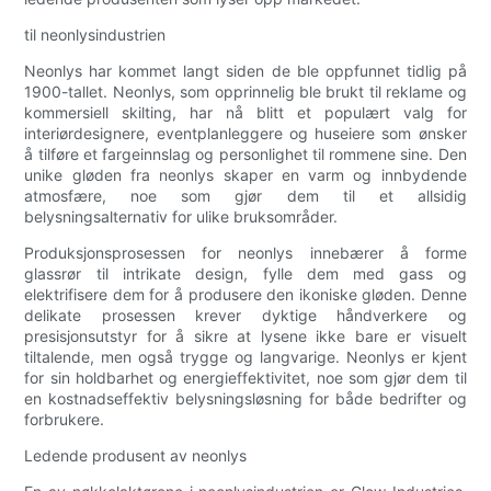
til neonlysindustrien
Neonlys har kommet langt siden de ble oppfunnet tidlig på
1900-tallet. Neonlys, som opprinnelig ble brukt til reklame og
kommersiell skilting, har nå blitt et populært valg for
interiørdesignere, eventplanleggere og huseiere som ønsker
å tilføre et fargeinnslag og personlighet til rommene sine. Den
unike gløden fra neonlys skaper en varm og innbydende
atmosfære, noe som gjør dem til et allsidig
belysningsalternativ for ulike bruksområder.
Produksjonsprosessen for neonlys innebærer å forme
glassrør til intrikate design, fylle dem med gass og
elektrifisere dem for å produsere den ikoniske gløden. Denne
delikate prosessen krever dyktige håndverkere og
presisjonsutstyr for å sikre at lysene ikke bare er visuelt
tiltalende, men også trygge og langvarige. Neonlys er kjent
for sin holdbarhet og energieffektivitet, noe som gjør dem til
en kostnadseffektiv belysningsløsning for både bedrifter og
forbrukere.
Ledende produsent av neonlys