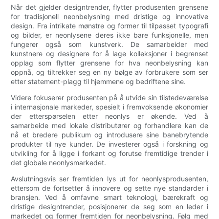
Når det gjelder designtrender, flytter produsenten grensene
for tradisjonell neonbelysning med dristige og innovative
design. Fra intrikate mønstre og former til tilpasset typografi
og bilder, er neonlysene deres ikke bare funksjonelle, men
fungerer også som kunstverk. De samarbeider med
kunstnere og designere for å lage kolleksjoner i begrenset
opplag som flytter grensene for hva neonbelysning kan
oppnå, og tiltrekker seg en ny bølge av forbrukere som ser
etter statement-plagg til hjemmene og bedriftene sine.
Videre fokuserer produsenten på å utvide sin tilstedeværelse
i internasjonale markeder, spesielt i fremvoksende økonomier
der etterspørselen etter neonlys er økende. Ved å
samarbeide med lokale distributører og forhandlere kan de
nå et bredere publikum og introdusere sine banebrytende
produkter til nye kunder. De investerer også i forskning og
utvikling for å ligge i forkant og forutse fremtidige trender i
det globale neonlysmarkedet.
Avslutningsvis ser fremtiden lys ut for neonlysprodusenten,
ettersom de fortsetter å innovere og sette nye standarder i
bransjen. Ved å omfavne smart teknologi, bærekraft og
dristige designtrender, posisjonerer de seg som en leder i
markedet og former fremtiden for neonbelysning. Følg med