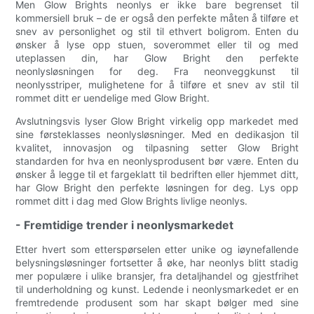
Men Glow Brights neonlys er ikke bare begrenset til
kommersiell bruk – de er også den perfekte måten å tilføre et
snev av personlighet og stil til ethvert boligrom. Enten du
ønsker å lyse opp stuen, soverommet eller til og med
uteplassen din, har Glow Bright den perfekte
neonlysløsningen for deg. Fra neonveggkunst til
neonlysstriper, mulighetene for å tilføre et snev av stil til
rommet ditt er uendelige med Glow Bright.
Avslutningsvis lyser Glow Bright virkelig opp markedet med
sine førsteklasses neonlysløsninger. Med en dedikasjon til
kvalitet, innovasjon og tilpasning setter Glow Bright
standarden for hva en neonlysprodusent bør være. Enten du
ønsker å legge til et fargeklatt til bedriften eller hjemmet ditt,
har Glow Bright den perfekte løsningen for deg. Lys opp
rommet ditt i dag med Glow Brights livlige neonlys.
- Fremtidige trender i neonlysmarkedet
Etter hvert som etterspørselen etter unike og iøynefallende
belysningsløsninger fortsetter å øke, har neonlys blitt stadig
mer populære i ulike bransjer, fra detaljhandel og gjestfrihet
til underholdning og kunst. Ledende i neonlysmarkedet er en
fremtredende produsent som har skapt bølger med sine