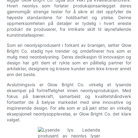
Hvert neonlys som forlater produksjonsanlegget deres
gjennomgår strenge tester for å sikre at det oppfyller de
høyeste standardene for holdbarhet og ytelse. Denne
oppmerksomheten på detaljer er tydelig i hvert eneste
produkt de produserer, fra intrikate skilt til iøynefallende
kunstinstallasjoner.
Som en neonlysprodusent i forkant av bransjen, setter Glow
Bright Co. stadig nye trender og omdefinerer hva som er
mulig med neonbelysning. Deres dedikasjon til innovasjon og
design har gitt dem et rykte som en pålitelig partner for
arkitekter, designere og kresne kunder som ikke krever annet
enn det beste.
Avslutningsvis er Glow Bright Co. virkelig et lysende
eksempel på fortreffelighet innen neonlysproduksjon. Med
fokus på bærekraft, samarbeid og kvalitetshåndverk
fortsetter de å belyse markedet med sine innovative og
inspirerende design. For alle som er på jakt etter en virkelig
eksepsjonell neonlysopplevelse, er Glow Bright Co. det klare
valget.