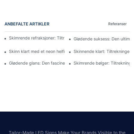
ANBEFALTE ARTIKLER
Referanser
Skimrende refraksjoner: Tiltrekningen til neonbølgede speil
Glødende suksess: Den ultimate
Skinn klart med et neon helfigurspeil
Skinnende klart: Tiltrekningen t
Glødende glans: Den fascinerende verdenen av neon-uendelig s
Skimrende bølger: Tiltrekningen
Tailor-Made LED Signs Make Your Brands Visible to the