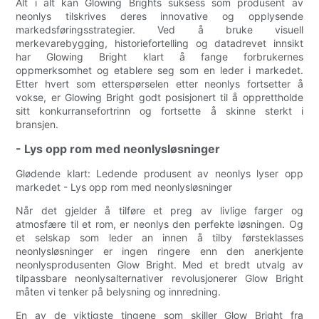
Alt i alt kan Glowing Brights suksess som produsent av
neonlys tilskrives deres innovative og opplysende
markedsføringsstrategier. Ved å bruke visuell
merkevarebygging, historiefortelling og datadrevet innsikt
har Glowing Bright klart å fange forbrukernes
oppmerksomhet og etablere seg som en leder i markedet.
Etter hvert som etterspørselen etter neonlys fortsetter å
vokse, er Glowing Bright godt posisjonert til å opprettholde
sitt konkurransefortrinn og fortsette å skinne sterkt i
bransjen.
- Lys opp rom med neonlysløsninger
Glødende klart: Ledende produsent av neonlys lyser opp
markedet - Lys opp rom med neonlysløsninger
Når det gjelder å tilføre et preg av livlige farger og
atmosfære til et rom, er neonlys den perfekte løsningen. Og
et selskap som leder an innen å tilby førsteklasses
neonlysløsninger er ingen ringere enn den anerkjente
neonlysprodusenten Glow Bright. Med et bredt utvalg av
tilpassbare neonlysalternativer revolusjonerer Glow Bright
måten vi tenker på belysning og innredning.
En av de viktigste tingene som skiller Glow Bright fra