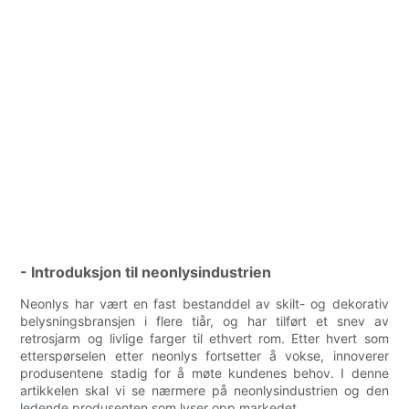
- Introduksjon til neonlysindustrien
Neonlys har vært en fast bestanddel av skilt- og dekorativ
belysningsbransjen i flere tiår, og har tilført et snev av
retrosjarm og livlige farger til ethvert rom. Etter hvert som
etterspørselen etter neonlys fortsetter å vokse, innoverer
produsentene stadig for å møte kundenes behov. I denne
artikkelen skal vi se nærmere på neonlysindustrien og den
ledende produsenten som lyser opp markedet.