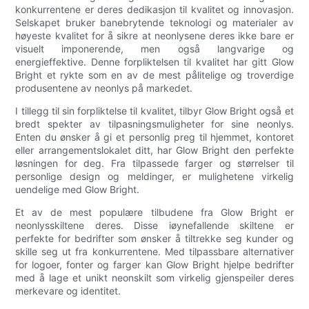
konkurrentene er deres dedikasjon til kvalitet og innovasjon.
Selskapet bruker banebrytende teknologi og materialer av
høyeste kvalitet for å sikre at neonlysene deres ikke bare er
visuelt imponerende, men også langvarige og
energieffektive. Denne forpliktelsen til kvalitet har gitt Glow
Bright et rykte som en av de mest pålitelige og troverdige
produsentene av neonlys på markedet.
I tillegg til sin forpliktelse til kvalitet, tilbyr Glow Bright også et
bredt spekter av tilpasningsmuligheter for sine neonlys.
Enten du ønsker å gi et personlig preg til hjemmet, kontoret
eller arrangementslokalet ditt, har Glow Bright den perfekte
løsningen for deg. Fra tilpassede farger og størrelser til
personlige design og meldinger, er mulighetene virkelig
uendelige med Glow Bright.
Et av de mest populære tilbudene fra Glow Bright er
neonlysskiltene deres. Disse iøynefallende skiltene er
perfekte for bedrifter som ønsker å tiltrekke seg kunder og
skille seg ut fra konkurrentene. Med tilpassbare alternativer
for logoer, fonter og farger kan Glow Bright hjelpe bedrifter
med å lage et unikt neonskilt som virkelig gjenspeiler deres
merkevare og identitet.