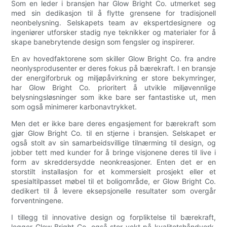
Som en leder i bransjen har Glow Bright Co. utmerket seg
med sin dedikasjon til å flytte grensene for tradisjonell
neonbelysning. Selskapets team av ekspertdesignere og
ingeniører utforsker stadig nye teknikker og materialer for å
skape banebrytende design som fengsler og inspirerer.
En av hovedfaktorene som skiller Glow Bright Co. fra andre
neonlysprodusenter er deres fokus på bærekraft. I en bransje
der energiforbruk og miljøpåvirkning er store bekymringer,
har Glow Bright Co. prioritert å utvikle miljøvennlige
belysningsløsninger som ikke bare ser fantastiske ut, men
som også minimerer karbonavtrykket.
Men det er ikke bare deres engasjement for bærekraft som
gjør Glow Bright Co. til en stjerne i bransjen. Selskapet er
også stolt av sin samarbeidsvillige tilnærming til design, og
jobber tett med kunder for å bringe visjonene deres til live i
form av skreddersydde neonkreasjoner. Enten det er en
storstilt installasjon for et kommersielt prosjekt eller et
spesialtilpasset møbel til et boligområde, er Glow Bright Co.
dedikert til å levere eksepsjonelle resultater som overgår
forventningene.
I tillegg til innovative design og forpliktelse til bærekraft,
legger Glow Bright Co. også stor vekt på kvalitetshåndverk.