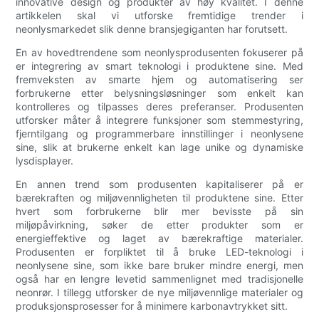
innovative design og produkter av høy kvalitet. I denne
artikkelen skal vi utforske fremtidige trender i
neonlysmarkedet slik denne bransjegiganten har forutsett.
En av hovedtrendene som neonlysprodusenten fokuserer på
er integrering av smart teknologi i produktene sine. Med
fremveksten av smarte hjem og automatisering ser
forbrukerne etter belysningsløsninger som enkelt kan
kontrolleres og tilpasses deres preferanser. Produsenten
utforsker måter å integrere funksjoner som stemmestyring,
fjerntilgang og programmerbare innstillinger i neonlysene
sine, slik at brukerne enkelt kan lage unike og dynamiske
lysdisplayer.
En annen trend som produsenten kapitaliserer på er
bærekraften og miljøvennligheten til produktene sine. Etter
hvert som forbrukerne blir mer bevisste på sin
miljøpåvirkning, søker de etter produkter som er
energieffektive og laget av bærekraftige materialer.
Produsenten er forpliktet til å bruke LED-teknologi i
neonlysene sine, som ikke bare bruker mindre energi, men
også har en lengre levetid sammenlignet med tradisjonelle
neonrør. I tillegg utforsker de nye miljøvennlige materialer og
produksjonsprosesser for å minimere karbonavtrykket sitt.