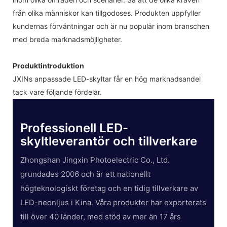
från olika människor kan tillgodoses. Produkten uppfyller
kundernas förväntningar och är nu populär inom branschen
med breda marknadsmöjligheter.
Produktintroduktion
JXINs anpassade LED-skyltar får en hög marknadsandel
tack vare följande fördelar.
Professionell LED-
skyltleverantör och tillverkare
Zhongshan Jingxin Photoelectric Co., Ltd.
grundades 2006 och är ett nationellt
högteknologiskt företag och en tidig tillverkare av
LED-neonljus i Kina. Våra produkter har exporterats
till över 40 länder, med stöd av mer än 17 års