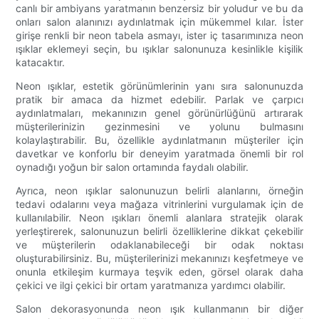
canlı bir ambiyans yaratmanın benzersiz bir yoludur ve bu da
onları salon alanınızı aydınlatmak için mükemmel kılar. İster
girişe renkli bir neon tabela asmayı, ister iç tasarımınıza neon
ışıklar eklemeyi seçin, bu ışıklar salonunuza kesinlikle kişilik
katacaktır.
Neon ışıklar, estetik görünümlerinin yanı sıra salonunuzda
pratik bir amaca da hizmet edebilir. Parlak ve çarpıcı
aydınlatmaları, mekanınızın genel görünürlüğünü artırarak
müşterilerinizin gezinmesini ve yolunu bulmasını
kolaylaştırabilir. Bu, özellikle aydınlatmanın müşteriler için
davetkar ve konforlu bir deneyim yaratmada önemli bir rol
oynadığı yoğun bir salon ortamında faydalı olabilir.
Ayrıca, neon ışıklar salonunuzun belirli alanlarını, örneğin
tedavi odalarını veya mağaza vitrinlerini vurgulamak için de
kullanılabilir. Neon ışıkları önemli alanlara stratejik olarak
yerleştirerek, salonunuzun belirli özelliklerine dikkat çekebilir
ve müşterilerin odaklanabileceği bir odak noktası
oluşturabilirsiniz. Bu, müşterilerinizi mekanınızı keşfetmeye ve
onunla etkileşim kurmaya teşvik eden, görsel olarak daha
çekici ve ilgi çekici bir ortam yaratmanıza yardımcı olabilir.
Salon dekorasyonunda neon ışık kullanmanın bir diğer