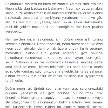
Salonunuza modern bir hava ve zarafet katmak ister misiniz?
Neon ışıklardan başkasına bakmayın! Neon ışık uygulamaları,
salonunuzu aydınlatmanın ve müşterilerinizde kalıcı bir izlenim
bırakacak benzersiz bir ambiyans yaratmanın trend ve göz
alıcı bir yoludur. Bu yazıda, neon ışıkları salon dekorunuza
etkili bir şekilde nasıl dahil edebileceğinize dair bazı ipuçları
vereceğiz.
Her şeyden önce, salonunuz için doğru neon ışık türünü
seçmeniz önemlidir. Neon tabelalar, neon duvar sanatı ve özel
neon aydınlatmalar dahil olmak üzere birçok farklı seçenek
mevcuttur. Salonunuzun genel estetiğini göz önünde
bulundurun ve mevcut dekorunuzu tamamlayan neon ışıklar
seçin. Salonunuz şık ve modern bir tasarıma sahipse, sade
ama etkili bir mesaj içeren minimalist bir neon tabela tercih
edin. Öte yandan, salonunuz daha eklektik bir tarza sahipse,
dikkat çekmek için cesur ve renkli bir neon ışık uygulaması
tercih edin.
Doğru neon ışık türünü seçmenin yanı sıra, salonunuzdaki
ışıkların yerleşimini de göz önünde bulundurmak çok
önemlidir. Neon ışıklar, resepsiyon masası, bekleme alanı veya
stil istasyonları gibi salonunuzun belirli alanlarını vurgulamak
için kullanılabilir. Neon ışıkları bu alanlara stratejik olarak