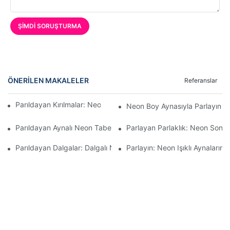
ŞIMDI SORUŞTURMA
ÖNERILEN MAKALELER
Referanslar
Parıldayan Kırılmalar: Neon Dalgalı Aynaların Cazibesi
Neon Boy Aynasıyla Parlayın
Parıldayan Aynalı Neon Tabelaların Cazibesi
Parlayan Parlaklık: Neon Sonsu
Parıldayan Dalgalar: Dalgalı Neon Aynaların Cazibesi
Parlayın: Neon Işıklı Aynaların 