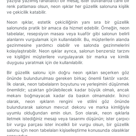
yazıyla yazılmış rahatlatıcı bir mesaj, ister duvarlarda canlı bir
renk patlaması olsun, neon ışıklar her güzellik salonuna kişilik
ve çekicilik katabilir.
Neon ışıklar, estetik çekiciliğinin yanı sıra bir güzellik
salonunda pratik bir amaca da hizmet edebilir. Örneğin, neon
tabelalar, resepsiyon masası veya kuaför gibi salonun belirli
alanlarını vurgulamak için kullanılabilir. Bu, müşterilerin alanda
gezinmesine yardımcı olabilir ve salonda gezinmelerini
kolaylaştırabilir. Neon ışıklar ayrıca, salonun benzersiz tarzını
ve kişiliğini müşterilere vurgulayarak bir marka ve kimlik
duygusu yaratmak için de kullanılabilir.
Bir güzellik salonu için doğru neon ışıkları seçerken göz
önünde bulundurulması gereken birkaç önemli faktör vardır.
İlk olarak, neon tabelaların boyutunu ve yerleşimini düşünmek
önemlidir; uzaktan görülebilecek kadar büyük olmalı, ancak
mekanı boğmayacak kadar da baskın olmamalıdır. İkinci
olarak, neon ışıkların rengini ve stilini göz önünde
bulundurarak salonun mevcut dekoru ve marka kimliğiyle
uyumlu olduğundan emin olun. Son olarak, neon ışıklarla
iletmek istediğiniz mesajı veya tasarımı düşünün; ister çarpıcı
bir vurgu parçası ister incelikli bir vurgu olsun, bir güzellik
salonu için neon tabelaları kişiselleştirme konusunda olasılıklar
sonsuzdur.