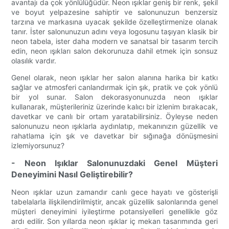
avantajı da çok yönlülüğüdür. Neon ışıklar geniş bir renk, şekil
ve boyut yelpazesine sahiptir ve salonunuzun benzersiz
tarzına ve markasına uyacak şekilde özelleştirmenize olanak
tanır. İster salonunuzun adını veya logosunu taşıyan klasik bir
neon tabela, ister daha modern ve sanatsal bir tasarım tercih
edin, neon ışıkları salon dekorunuza dahil etmek için sonsuz
olasılık vardır.
Genel olarak, neon ışıklar her salon alanına harika bir katkı
sağlar ve atmosferi canlandırmak için şık, pratik ve çok yönlü
bir yol sunar. Salon dekorasyonunuzda neon ışıklar
kullanarak, müşterileriniz üzerinde kalıcı bir izlenim bırakacak,
davetkar ve canlı bir ortam yaratabilirsiniz. Öyleyse neden
salonunuzu neon ışıklarla aydınlatıp, mekanınızın güzellik ve
rahatlama için şık ve davetkar bir sığınağa dönüşmesini
izlemiyorsunuz?
- Neon Işıklar Salonunuzdaki Genel Müşteri
Deneyimini Nasıl Geliştirebilir?
Neon ışıklar uzun zamandır canlı gece hayatı ve gösterişli
tabelalarla ilişkilendirilmiştir, ancak güzellik salonlarında genel
müşteri deneyimini iyileştirme potansiyelleri genellikle göz
ardı edilir. Son yıllarda neon ışıklar iç mekan tasarımında geri