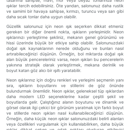
tasarıma sahipse, mavi, mor veya beyaz tonlarında neon
ışıklar tercih edebilirsiniz. Öte yandan, salonunuz daha rustik
ve samimi bir havaya sahipse, kırmızı, turuncu veya sarı gibi
daha sıcak tonlar daha uygun olabilir.
Güzellik salonunuz için neon ışık seçerken dikkat etmeniz
gereken bir diğer önemli nokta, ışıkların yerleşimidir. Neon
ışıklarınızı yerleştirme şekliniz, mekanın genel görünümü ve
hissi üzerinde büyük bir etkiye sahip olabilir. Salonunuzdaki
doğal ışık kaynaklarının nerede olduğunu ve bunları nasıl
artırabileceğinizi düşünün. Örneğin, bol miktarda doğal ışık
alan büyük pencereleriniz varsa, neon ışıkları bu pencerelerin
yakınına stratejik olarak yerleştirmek, mekana derinlik ve
boyut katan göz alıcı bir ışıltı yaratabilir.
Neon ışıklarınız için doğru renkleri ve yerleşimi seçmenin yanı
sıra, ışıkların boyutlarını ve stillerini de göz önünde
bulundurmak önemlidir. Neon ışıklar, geleneksel tüp ışıklardan
daha modern LED seçeneklerine kadar çeşitli şekil ve
boyutlarda gelir. Çalıştığınız alanın boyutunu ve dinamik ve
görsel olarak ilgi çekici bir görünüm yaratmak için farklı boyut
ve stillerde neon ışıkları nasıl kullanabileceğinizi düşünün.
Örneğin, daha küçük neon ışıklar salonunuzdaki belirli alanları
veya özellikleri vurgulamak için kullanılabilirken, daha büyük
ışıklar dikkat çeken ve odak noktası oluşturan etkileyici