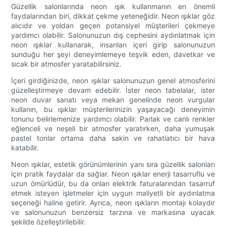
Güzellik salonlarında neon ışık kullanmanın en önemli
faydalarından biri, dikkat çekme yeteneğidir. Neon ışıklar göz
alıcıdır ve yoldan geçen potansiyel müşterileri çekmeye
yardımcı olabilir. Salonunuzun dış cephesini aydınlatmak için
neon ışıklar kullanarak, insanları içeri girip salonunuzun
sunduğu her şeyi deneyimlemeye teşvik eden, davetkar ve
sıcak bir atmosfer yaratabilirsiniz.
İçeri girdiğinizde, neon ışıklar salonunuzun genel atmosferini
güzelleştirmeye devam edebilir. İster neon tabelalar, ister
neon duvar sanatı veya mekan genelinde neon vurgular
kullanın, bu ışıklar müşterilerinizin yaşayacağı deneyimin
tonunu belirlemenize yardımcı olabilir. Parlak ve canlı renkler
eğlenceli ve neşeli bir atmosfer yaratırken, daha yumuşak
pastel tonlar ortama daha sakin ve rahatlatıcı bir hava
katabilir.
Neon ışıklar, estetik görünümlerinin yanı sıra güzellik salonları
için pratik faydalar da sağlar. Neon ışıklar enerji tasarruflu ve
uzun ömürlüdür, bu da onları elektrik faturalarından tasarruf
etmek isteyen işletmeler için uygun maliyetli bir aydınlatma
seçeneği haline getirir. Ayrıca, neon ışıkların montajı kolaydır
ve salonunuzun benzersiz tarzına ve markasına uyacak
şekilde özelleştirilebilir.