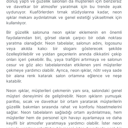
dönüş yaptı ve güzellik salonları da müşterileri için benzersiz
ve davetkar bir atmosfer yaratmak için bu trende ayak
uyduruyor. Kuaförlerden tırnak stüdyolarına kadar, neon
ışıklar mekanı aydınlatmak ve genel estetiği yükseltmek için
kullanılıyor.
Bir güzellik salonuna neon ışıklar eklemenin en önemli
faydalarından biri, görsel olarak çarpıcı bir odak noktası
yaratma olanağıdır. Neon tabelalar, salonun adını, logosunu
veya akılda kalıcı bir sloganı gösterecek şekilde
özelleştirilebilir ve yoldan geçenlerin anında dikkatini çekip
onları içeri çekebilir. Bu, yaya trafiğini artırmaya ve salonun
cesur ve göz alıcı tabelalarından etkilenen yeni müşteriler
çekmeye yardımcı olabilir. Ayrıca, neon ışıklar, nötr veya sade
bir alana renk katarak salon ortamına eğlence ve neşe
katabilir.
Neon ışıklar, müşterileri çekmenin yanı sıra, salondaki genel
müşteri deneyimini de geliştirebilir. Neon ışıkların yumuşak
parıltısı, sıcak ve davetkar bir ortam yaratarak müşterilerin
güzellik bakımları sırasında rahat ve konforlu hissetmelerini
sağlar. Neon tabelaların sağladığı ortam aydınlatması, hem
müşteriler hem de personel için havayı ayarlamaya ve daha
keyifli bir atmosfer yaratmaya yardımcı olabilir. İster neon