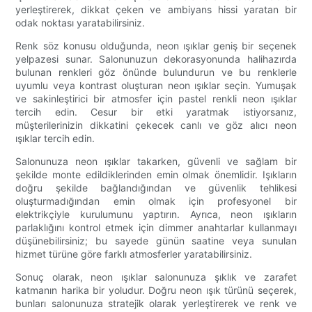
yerleştirerek, dikkat çeken ve ambiyans hissi yaratan bir
odak noktası yaratabilirsiniz.
Renk söz konusu olduğunda, neon ışıklar geniş bir seçenek
yelpazesi sunar. Salonunuzun dekorasyonunda halihazırda
bulunan renkleri göz önünde bulundurun ve bu renklerle
uyumlu veya kontrast oluşturan neon ışıklar seçin. Yumuşak
ve sakinleştirici bir atmosfer için pastel renkli neon ışıklar
tercih edin. Cesur bir etki yaratmak istiyorsanız,
müşterilerinizin dikkatini çekecek canlı ve göz alıcı neon
ışıklar tercih edin.
Salonunuza neon ışıklar takarken, güvenli ve sağlam bir
şekilde monte edildiklerinden emin olmak önemlidir. Işıkların
doğru şekilde bağlandığından ve güvenlik tehlikesi
oluşturmadığından emin olmak için profesyonel bir
elektrikçiyle kurulumunu yaptırın. Ayrıca, neon ışıkların
parlaklığını kontrol etmek için dimmer anahtarlar kullanmayı
düşünebilirsiniz; bu sayede günün saatine veya sunulan
hizmet türüne göre farklı atmosferler yaratabilirsiniz.
Sonuç olarak, neon ışıklar salonunuza şıklık ve zarafet
katmanın harika bir yoludur. Doğru neon ışık türünü seçerek,
bunları salonunuza stratejik olarak yerleştirerek ve renk ve