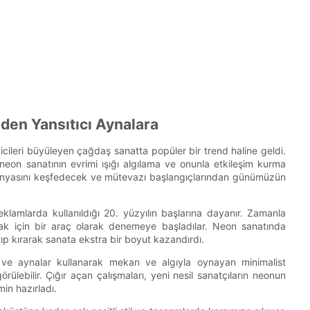
nden Yansıtıcı Aynalara
leyicileri büyüleyen çağdaş sanatta popüler bir trend haline geldi.
neon sanatının evrimi ışığı algılama ve onunla etkileşim kurma
 dünyasını keşfedecek ve mütevazı başlangıçlarından günümüzün
reklamlarda kullanıldığı 20. yüzyılın başlarına dayanır. Zamanla
mak için bir araç olarak denemeye başladılar. Neon sanatında
tıp kırarak sanata ekstra bir boyut kazandırdı.
ar ve aynalar kullanarak mekan ve algıyla oynayan minimalist
rülebilir. Çığır açan çalışmaları, yeni nesil sanatçıların neonun
min hazırladı.