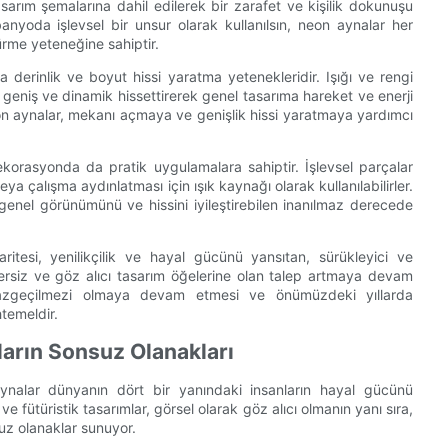
sarım şemalarına dahil edilerek bir zarafet ve kişilik dokunuşu
 banyoda işlevsel bir unsur olarak kullanılsın, neon aynalar her
ürme yeteneğine sahiptir.
 derinlik ve boyut hissi yaratma yetenekleridir. Işığı ve rengi
geniş ve dinamik hissettirerek genel tasarıma hareket ve enerji
neon aynalar, mekanı açmaya ve genişlik hissi yaratmaya yardımcı
ekorasyonda da pratik uygulamalara sahiptir. İşlevsel parçalar
a çalışma aydınlatması için ışık kaynağı olarak kullanılabilirler.
 genel görünümünü ve hissini iyileştirebilen inanılmaz derecede
tesi, yenilikçilik ve hayal gücünü yansıtan, sürükleyici ve
nzersiz ve göz alıcı tasarım öğelerine olan talep artmaya devam
vazgeçilmezi olmaya devam etmesi ve önümüzdeki yıllarda
temeldir.
arın Sonsuz Olanakları
ynalar dünyanın dört bir yanındaki insanların hayal gücünü
ve fütüristik tasarımlar, görsel olarak göz alıcı olmanın yanı sıra,
uz olanaklar sunuyor.