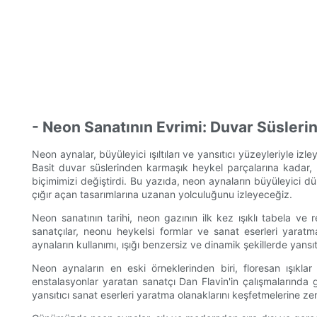
- Neon Sanatının Evrimi: Duvar Süsleri
Neon aynalar, büyüleyici ışıltıları ve yansıtıcı yüzeyleriyle iz
Basit duvar süslerinden karmaşık heykel parçalarına kadar, 
biçimimizi değiştirdi. Bu yazıda, neon aynaların büyüleyici
çığır açan tasarımlarına uzanan yolculuğunu izleyeceğiz.
Neon sanatının tarihi, neon gazının ilk kez ışıklı tabela ve 
sanatçılar, neonu heykelsi formlar ve sanat eserleri yarat
aynaların kullanımı, ışığı benzersiz ve dinamik şekillerde yansı
Neon aynaların en eski örneklerinden biri, floresan ışıkl
enstalasyonlar yaratan sanatçı Dan Flavin'in çalışmalarında gö
yansıtıcı sanat eserleri yaratma olanaklarını keşfetmelerine ze