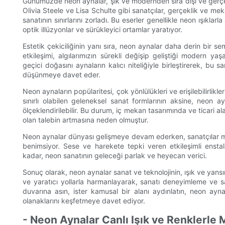
Günümüzde neon aynalar, şık ve modernden sıra dışı ve gerçekü
Olivia Steele ve Lisa Schulte gibi sanatçılar, gerçeklik ve m
sanatının sınırlarını zorladı. Bu eserler genellikle neon ışıklar
optik illüzyonlar ve sürükleyici ortamlar yaratıyor.
Estetik çekiciliğinin yanı sıra, neon aynalar daha derin bir s
etkileşimi, algılarımızın sürekli değişip geliştiği modern ya
geçici doğasını aynaların kalıcı niteliğiyle birleştirerek, bu
düşünmeye davet eder.
Neon aynaların popülaritesi, çok yönlülükleri ve erişilebilirli
sınırlı olabilen geleneksel sanat formlarının aksine, neon a
ölçeklendirilebilir. Bu durum, iç mekan tasarımında ve ticari al
olan talebin artmasına neden olmuştur.
Neon aynalar dünyası gelişmeye devam ederken, sanatçılar mümk
benimsiyor. Sese ve harekete tepki veren etkileşimli enstal
kadar, neon sanatının geleceği parlak ve heyecan verici.
Sonuç olarak, neon aynalar sanat ve teknolojinin, ışık ve yansıma
ve yaratıcı yollarla harmanlayarak, sanatı deneyimleme ve sa
duvarına asın, ister kamusal bir alanı aydınlatın, neon ayn
olanaklarını keşfetmeye davet ediyor.
- Neon Aynalar Canlı Işık ve Renklerle