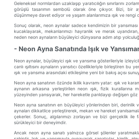
Geleneksel normlardan uzaklaşıp yaratıcılığın sınırlarını zorla
görüşlü tasarımın sembolü olarak öne çıkıyor. Bizi, bir a
düşünmeye davet ediyor ve yaşam alanlarımıza ışık ve rengi d
Sonuç olarak, neon aynalar sadece kendimizin bir yansıması değ
kucaklayarak, mekanlarımızı hayranlık ve merak uyandıran, 
neden neon aynaların büyüleyici dünyasına adım atıp yolcul
- Neon Ayna Sanatında Işık ve Yansıma
Neon aynalar, büyüleyici ışık ve yansıma gösterileriyle izleyic
canlı ışıltısını aynaların yansıtıcı özellikleriyle birleştiren bu y
ışık ve yansıma arasındaki etkileşime yeni bir bakış açısı sunu
Neon ayna sanatının özünde ikilik kavramı yatar: ışık ve karanlı
aynanın arkasına yerleştirilen neon ışık, fizik kurallarına
yüzeyinden yansıyarak, her hareketle parıldayıp değişen göz al
Neon ayna sanatının en büyüleyici yönlerinden biri, derinlik v
aynaları dikkatlice yerleştirerek, mekan ve hareket yanılsamal
çekerler. Sonuç, algılarımızı zorlayan ve bizi gerçeklik ile
sürükleyici bir deneyimdir.
Ancak neon ayna sanatı yalnızca görsel şölenler yaratmak
sahiptir. Işık ve yansımayla oynayarak sanatçılar, kimlik, alg