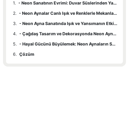
1.
- Neon Sanatının Evrimi: Duvar Süslerinden Yansıtıcı Aynalara
2.
- Neon Aynalar Canlı Işık ve Renklerle Mekanları Nasıl Dönüştürüyor?
3.
- Neon Ayna Sanatında Işık ve Yansımanın Etkileşimini Keşfetmek
4.
- Çağdaş Tasarım ve Dekorasyonda Neon Ayna Enstalasyonlarının Yükselişi
5.
- Hayal Gücünü Büyülemek: Neon Aynaların Sonsuz Olanakları
6.
Çözüm