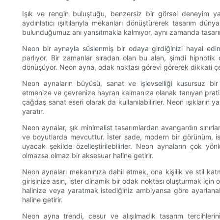
Işık ve rengin buluştuğu, benzersiz bir görsel deneyim ya
aydınlatıcı ışıltılarıyla mekanları dönüştürerek tasarım dünya
bulunduğumuz anı yansıtmakla kalmıyor, aynı zamanda tasarım
Neon bir aynayla süslenmiş bir odaya girdiğinizi hayal edin
parlıyor. Bir zamanlar sıradan olan bu alan, şimdi hipnotik 
dönüşüyor. Neon ayna, odak noktası görevi görerek dikkati çe
Neon aynaların büyüsü, sanat ve işlevselliği kusursuz bi
etmenize ve çevrenize hayran kalmanıza olanak tanıyan prati
çağdaş sanat eseri olarak da kullanılabilirler. Neon ışıkların 
yaratır.
Neon aynalar, şık minimalist tasarımlardan avangardın sınırla
ve boyutlarda mevcuttur. İster sade, modern bir görünüm, iste
uyacak şekilde özelleştirilebilirler. Neon aynaların çok yö
olmazsa olmaz bir aksesuar haline getirir.
Neon aynaları mekanınıza dahil etmek, ona kişilik ve stil katm
girişinize asın, ister dinamik bir odak noktası oluşturmak için o
halinize veya yaratmak istediğiniz ambiyansa göre ayarlanab
haline getirir.
Neon ayna trendi, cesur ve alışılmadık tasarım tercihleri