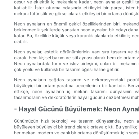
cesur ve eklektik iç mekanlara kadar, neon aynalar çeşitli ta
katılabilir. İster oturma odasında etkileyici bir parça, ister
mekanı fütüristik ve görsel olarak etkileyici bir ortama dönüşt
Neon aynaların en önemli çekici özelliklerinden biri, mekanda
beklenmedik şekillerde yansıtan neon aynalar, bir odayı daha 
katar. Bu, özellikle küçük veya karanlık alanlarda etkilidir; 
olabilir.
Neon aynalar, estetik görünümlerinin yanı sıra tasarım ve d
olarak, hem kişisel bakım ve stil aynası olarak hem de ortam vey
Neon aynalardaki form ve işlev birleşimi, onları bir mekanın
çok yönlü ve kullanışlı bir tasarım öğesi haline getirir.
Neon aynaların çağdaş tasarım ve dekorasyondaki popülari
büyüleyici bir ortam yaratma becerilerinin bir kanıtıdır. Be
ettikçe, neon aynaların iç mekan tasarımı dünyasının 
tasarımcıların ve dekoratörlerin hayal gücünü cezbetmesi muh
- Hayal Gücünü Büyülemek: Neon Aynal
Günümüzün hızlı teknoloji ve tasarım dünyasında, neon a
büyüleyen büyüleyici bir trend olarak ortaya çıktı. Bu yenilikçi 
her mekanı modern ve canlı bir ortama dönüştürmek için sons