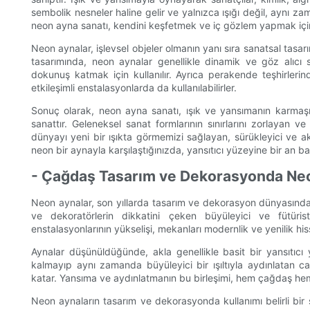
sembolik nesneler haline gelir ve yalnızca ışığı değil, aynı za
neon ayna sanatı, kendini keşfetmek ve iç gözlem yapmak için 
Neon aynalar, işlevsel objeler olmanın yanı sıra sanatsal tasar
tasarımında, neon aynalar genellikle dinamik ve göz alıcı
dokunuş katmak için kullanılır. Ayrıca perakende teşhirlerin
etkileşimli enstalasyonlarda da kullanılabilirler.
Sonuç olarak, neon ayna sanatı, ışık ve yansımanın karmaşık 
sanattır. Geleneksel sanat formlarının sınırlarını zorlayan ve
dünyayı yeni bir ışıkta görmemizi sağlayan, sürükleyici ve ak
neon bir aynayla karşılaştığınızda, yansıtıcı yüzeyine bir an b
- Çağdaş Tasarım ve Dekorasyonda Neo
Neon aynalar, son yıllarda tasarım ve dekorasyon dünyasında f
ve dekoratörlerin dikkatini çeken büyüleyici ve fütür
enstalasyonlarının yükselişi, mekanları modernlik ve yenilik h
Aynalar düşünüldüğünde, akla genellikle basit bir yansıtıcı
kalmayıp aynı zamanda büyüleyici bir ışıltıyla aydınlatan c
katar. Yansıma ve aydınlatmanın bu birleşimi, hem çağdaş hem de
Neon aynaların tasarım ve dekorasyonda kullanımı belirli bir st