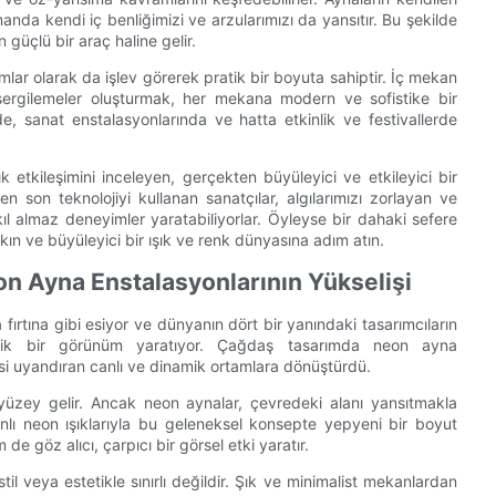
manda kendi iç benliğimizi ve arzularımızı da yansıtır. Bu şekilde
güçlü bir araç haline gelir.
ımlar olarak da işlev görerek pratik bir boyuta sahiptir. İç mekan
 sergilemeler oluşturmak, her mekana modern ve sofistike bir
de, sanat enstalasyonlarında ve hatta etkinlik ve festivallerde
etkileşimini inceleyen, gerçekten büyüleyici ve etkileyici bir
 en son teknolojiyi kullanan sanatçılar, algılarımızı zorlayan ve
ıl almaz deneyimler yaratabiliyorlar. Öyleyse bir dahaki sefere
akın ve büyüleyici bir ışık ve renk dünyasına adım atın.
n Ayna Enstalasyonlarının Yükselişi
ırtına gibi esiyor ve dünyanın dört bir yanındaki tasarımcıların
istik bir görünüm yaratıyor. Çağdaş tasarımda neon ayna
issi uyandıran canlı ve dinamik ortamlara dönüştürdü.
 yüzey gelir. Ancak neon aynalar, çevredeki alanı yansıtmakla
anlı neon ışıklarıyla bu geleneksel konsepte yepyeni bir boyut
 göz alıcı, çarpıcı bir görsel etki yaratır.
il veya estetikle sınırlı değildir. Şık ve minimalist mekanlardan