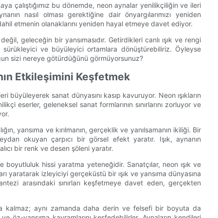
maya çalıştığımız bu dönemde, neon aynalar yenilikçiliğin ve ileri
ynanın nasıl olması gerektiğine dair önyargılarımızı yeniden
ahil etmenin olanaklarını yeniden hayal etmeye davet ediyor.
il, geleceğin bir yansımasıdır. Getirdikleri canlı ışık ve rengi
sürükleyici ve büyüleyici ortamlara dönüştürebiliriz. Öyleyse
uğun sizi nereye götürdüğünü görmüyorsunuz?
nın Etkileşimini Keşfetmek
ileri büyüleyerek sanat dünyasını kasıp kavuruyor. Neon ışıkların
enilikçi eserler, geleneksel sanat formlarının sınırlarını zorluyor ve
yor.
ğın, yansıma ve kırılmanın, gerçeklik ve yanılsamanın ikiliği. Bir
 meydan okuyan çarpıcı bir görsel efekt yaratır. Işık, aynanın
ıcı bir renk ve desen şöleni yaratır.
e boyutluluk hissi yaratma yeteneğidir. Sanatçılar, neon ışık ve
arı yaratarak izleyiciyi gerçeküstü bir ışık ve yansıma dünyasına
 fantezi arasındaki sınırları keşfetmeye davet eden, gerçekten
la kalmaz; aynı zamanda daha derin ve felsefi bir boyuta da
ı ve öz-yansıma kavramlarını keşfedebilirler. Aynaların kendileri