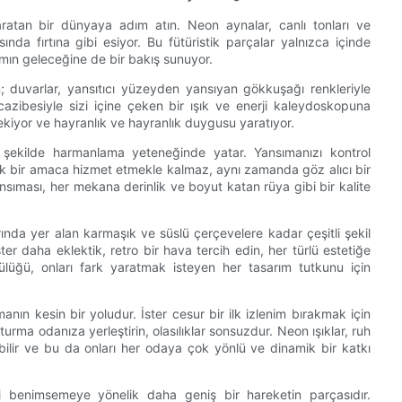
ratan bir dünyaya adım atın. Neon aynalar, canlı tonları ve
sında fırtına gibi esiyor. Bu fütüristik parçalar yalnızca içinde
ın geleceğine de bir bakış sunuyor.
; duvarlar, yansıtıcı yüzeyden yansıyan gökkuşağı renkleriyle
cazibesiyle sizi içine çeken bir ışık ve enerji kaleydoskopuna
kiyor ve hayranlık ve hayranlık duygusu yaratıyor.
r şekilde harmanlama yeteneğinde yatar. Yansımanızı kontrol
k bir amaca hizmet etmekle kalmaz, aynı zamanda göz alıcı bir
yansıması, her mekana derinlik ve boyut katan rüya gibi bir kalite
rında yer alan karmaşık ve süslü çerçevelere kadar çeşitli şekil
r daha eklektik, retro bir hava tercih edin, her türlü estetiğe
nlülüğü, onları fark yaratmak isteyen her tasarım tutkunu için
anın kesin bir yoludur. İster cesur bir ilk izlenim bırakmak için
turma odanıza yerleştirin, olasılıklar sonsuzdur. Neon ışıklar, ruh
ilir ve bu da onları her odaya çok yönlü ve dinamik bir katkı
ni benimsemeye yönelik daha geniş bir hareketin parçasıdır.