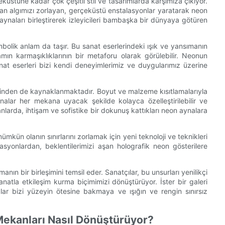
stüne kadar çok çeşitli stil ve tasarımlarda karşımıza çıkıyor.
ekan algımızı zorlayan, gerçeküstü enstalasyonlar yaratarak neon
la aynaları birleştirerek izleyicileri bambaşka bir dünyaya götüren
embolik anlam da taşır. Bu sanat eserlerindeki ışık ve yansımanın
şamın karmaşıklıklarının bir metaforu olarak görülebilir. Neonun
 sanat eserleri bizi kendi deneyimlerimiz ve duygularımız üzerine
klerinden de kaynaklanmaktadır. Boyut ve malzeme kısıtlamalarıyla
ynalar her mekana uyacak şekilde kolayca özelleştirilebilir ve
anlarda, ihtişam ve sofistike bir dokunuş kattıkları neon aynalara
ün olanın sınırlarını zorlamak için yeni teknoloji ve teknikleri
asyonlardan, beklentilerimizi aşan holografik neon gösterilere
nın bir birleşimini temsil eder. Sanatçılar, bu unsurları yenilikçi
natla etkileşim kurma biçimimizi dönüştürüyor. İster bir galeri
alar bizi yüzeyin ötesine bakmaya ve ışığın ve rengin sınırsız
 Mekanları Nasıl Dönüştürüyor?