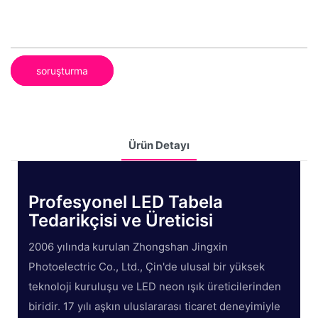
soruşturma
Ürün Detayı
Profesyonel LED Tabela
Tedarikçisi ve Üreticisi
2006 yılında kurulan Zhongshan Jingxin
Photoelectric Co., Ltd., Çin'de ulusal bir yüksek
teknoloji kuruluşu ve LED neon ışık üreticilerinden
biridir. 17 yılı aşkın uluslararası ticaret deneyimiyle