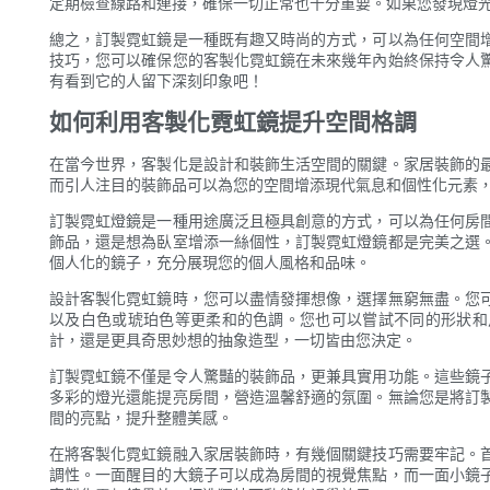
定期檢查線路和連接，確保一切正常也十分重要。如果您發現燈
總之，訂製霓虹鏡是一種既有趣又時尚的方式，可以為任何空間
技巧，您可以確保您的客製化霓虹鏡在未來幾年內始終保持令人
有看到它的人留下深刻印象吧！
如何利用客製化霓虹鏡提升空間格調
在當今世界，客製化是設計和裝飾生活空間的關鍵。家居裝飾的
而引人注目的裝飾品可以為您的空間增添現代氣息和個性化元素
訂製霓虹燈鏡是一種用途廣泛且極具創意的方式，可以為任何房
飾品，還是想為臥室增添一絲個性，訂製霓虹燈鏡都是完美之選
個人化的鏡子，充分展現您的個人風格和品味。
設計客製化霓虹鏡時，您可以盡情發揮想像，選擇無窮無盡。您
以及白色或琥珀色等更柔和的色調。您也可以嘗試不同的形狀和
計，還是更具奇思妙想的抽象造型，一切皆由您決定。
訂製霓虹鏡不僅是令人驚豔的裝飾品，更兼具實用功能。這些鏡
多彩的燈光還能提亮房間，營造溫馨舒適的氛圍。無論您是將訂
間的亮點，提升整體美感。
在將客製化霓虹鏡融入家居裝飾時，有幾個關鍵技巧需要牢記。
調性。一面醒目的大鏡子可以成為房間的視覺焦點，而一面小鏡