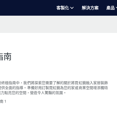
客製化
解決方案
產品
指南
份終極指南中，我們將探索您需要了解的關於將霓虹鏡融入家居裝飾
提供全面的指導。準備好用訂製霓虹鏡為您的家或商業空間增添獨特
魔力點亮您的空間，營造令人驚豔的氛圍。