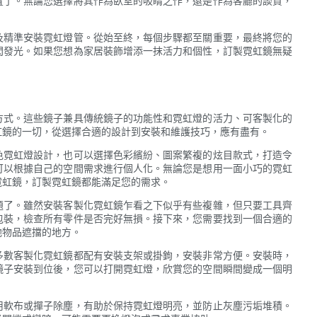
置了。無論您選擇將其作為臥室的吸睛之作，還是作為客廳的談資，
。
及精準安裝霓虹燈管。從始至終，每個步驟都至關重要，最終將您的
閃發光。如果您想為家居裝飾增添一抹活力和個性，訂製霓虹鏡無疑
方式。這些鏡子兼具傳統鏡子的功能性和霓虹燈的活力、可客製化的
虹鏡的一切，從選擇合適的設計到安裝和維護技巧，應有盡有。
色霓虹燈設計，也可以選擇色彩繽紛、圖案繁複的炫目款式，打造令
可以根據自己的空間需求進行個人化。無論您是想用一面小巧的霓虹
霓虹鏡，訂製霓虹鏡都能滿足您的需求。
題了。雖然安裝客製化霓虹鏡乍看之下似乎有些複雜，但只要工具齊
包裝，檢查所有零件是否完好無損。接下來，您需要找到一個合適的
他物品遮擋的地方。
多數客製化霓虹鏡都配有安裝支架或掛鉤，安裝非常方便。安裝時，
鏡子安裝到位後，您可以打開霓虹燈，欣賞您的空間瞬間變成一個明
用軟布或撣子除塵，有助於保持霓虹燈明亮，並防止灰塵污垢堆積。