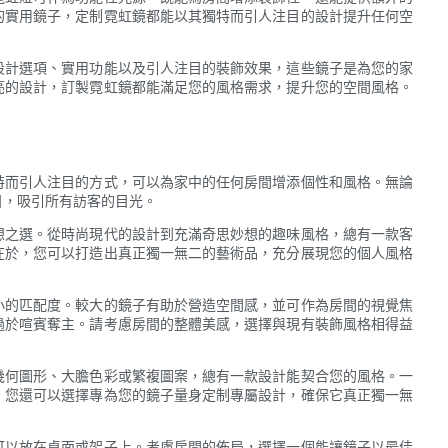
的實用鏡子，定制霓虹鏡都能以其獨特而引人注目的設計提升任何空
設計選項、實用功能以及引人注目的裝飾效果，這些鏡子是為您的家
亮的設計，訂製霓虹鏡都能滿足您的風格需求，提升您的空間風格。
特而引人注目的方式，可以為家中的任何房間增添個性和風格。無論
目，吸引所有訪客的目光。
想之選。從時尚現代的設計到充滿奇思妙想的趣味風格，總有一款客
在於，您可以打造出真正獨一無二的藝術品，充分展現您的個人風格
小的匹配度。較大的鏡子有助於營造空間感，並可作為房間的視覺焦
過於喧賓奪主。請考慮房間的整體美感，選擇與現有裝飾風格相得益
幾何圖形、大膽色彩或繁複圖案，總有一款設計能契合您的風格。一
。您還可以選擇專為您的鏡子量身定制專屬設計，確保它真正獨一無
可以放在桌面或架子上。考慮房間的佈局，選擇一個能讓鏡子以最佳