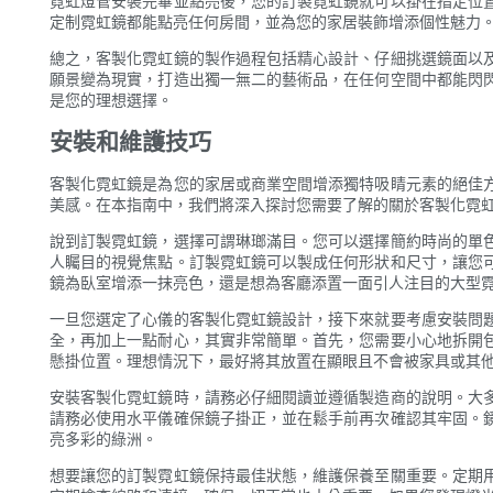
霓虹燈管安裝完畢並點亮後，您的訂製霓虹鏡就可以掛在指定位
定制霓虹鏡都能點亮任何房間，並為您的家居裝飾增添個性魅力
總之，客製化霓虹鏡的製作過程包括精心設計、仔細挑選鏡面以
願景變為現實，打造出獨一無二的藝術品，在任何空間中都能閃
是您的理想選擇。
安裝和維護技巧
客製化霓虹鏡是為您的家居或商業空間增添獨特吸睛元素的絕佳
美感。在本指南中，我們將深入探討您需要了解的關於客製化霓
說到訂製霓虹鏡，選擇可謂琳瑯滿目。您可以選擇簡約時尚的單
人矚目的視覺焦點。訂製霓虹鏡可以製成任何形狀和尺寸，讓您
鏡為臥室增添一抹亮色，還是想為客廳添置一面引人注目的大型
一旦您選定了心儀的客製化霓虹鏡設計，接下來就要考慮安裝問
全，再加上一點耐心，其實非常簡單。首先，您需要小心地拆開
懸掛位置。理想情況下，最好將其放置在顯眼且不會被家具或其
安裝客製化霓虹鏡時，請務必仔細閱讀並遵循製造商的說明。大
請務必使用水平儀確保鏡子掛正，並在鬆手前再次確認其牢固。
亮多彩的綠洲。
想要讓您的訂製霓虹鏡保持最佳狀態，維護保養至關重要。定期