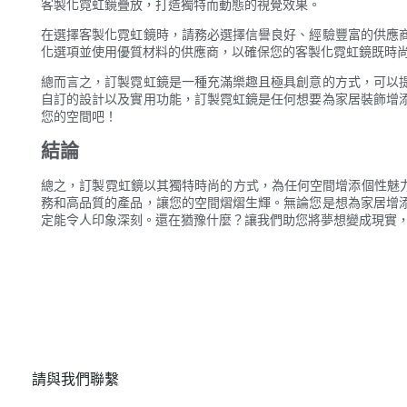
客製化霓虹鏡疊放，打造獨特而動態的視覺效果。
在選擇客製化霓虹鏡時，請務必選擇信譽良好、經驗豐富的供應
化選項並使用優質材料的供應商，以確保您的客製化霓虹鏡既時
總而言之，訂製霓虹鏡是一種充滿樂趣且極具創意的方式，可以
自訂的設計以及實用功能，訂製霓虹鏡是任何想要為家居裝飾增
您的空間吧！
結論
總之，訂製霓虹鏡以其獨特時尚的方式，為任何空間增添個性魅力
務和高品質的產品，讓您的空間熠熠生輝。無論您是想為家居增
定能令人印象深刻。還在猶豫什麼？讓我們助您將夢想變成現實
請與我們聯繫