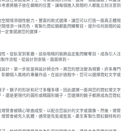
以考慮將鏡子放在顯眼的位置，讓每個進入房間的人都能立刻注意到
何空間增添個性魅力。豐富的款式選擇，讓您可以打造一面真正體現
空間增添一抹亮色，客製化霓虹鏡都能閃耀奪目，提升任何房間的設
間一定會感謝您的選擇。
個性。從臥室到客廳，這些吸睛的裝飾品定能閃耀奪目，成為引人注
雜製作流程，從設計到安裝，面面俱到。
或設計，第一步就是與設計師合作，將您的想法變為現實。許多專門
、彰顯個人風格的專屬作品。在設計過程中，您可以選擇霓虹文字或
鏡子。鏡子的形狀和尺寸多種多樣，因此選擇一面與您的霓虹燈文字
子，還是更現代的圓形或橢圓形鏡子，您選擇的鏡子都將成為您霓虹
虹燈管會被精心彎曲成型，以配合您設計的文字或圖像。然後，燈管
，燈管會被充入氣體，通常是氖氣或氬氣，產生客製化霓虹鏡特有的