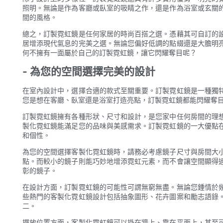
照明。無論是作為客廳或臥室的吸睛之作，還是作為浴室或玄關
間的風格。
總之，訂製霓虹鏡是任何家居的時尚百搭之選。憑藉其可自訂的
居增添現代氣息的完美之選。無論您偏好低調的點綴還是大膽明
何不擁有一面屬於自己的訂製霓虹鏡，讓它閃耀奪目呢？
- 為您的空間選擇完美的設計
在室內設計中，選擇合適的款式至關重要。訂製霓虹鏡是一種獨
您是想在客廳、臥室還是浴室打造亮點，訂製霓虹鏡都能閃耀奪
訂製霓虹鏡擁有各種形狀、尺寸和設計，是您家中任何房間的理
製化霓虹鏡能滿足您的品味與美感需求。訂製霓虹鏡的一大優點
和個性。
為您的空間選擇客製化霓虹鏡時，請務必考慮鏡子尺寸與房間大
點。而較小的鏡子則能巧妙地增添霓虹元素，而不會讓空間顯得
彰的鏡子。
在設計方面，訂製霓虹鏡的可能性可謂無窮無盡。無論您鍾情於
些熱門的客製化霓虹鏡設計包括抽象圖形、花卉圖案和勵志語錄
二。
擺放位置方面，客製化霓虹鏡可以掛在牆上、靠在平面上，甚至