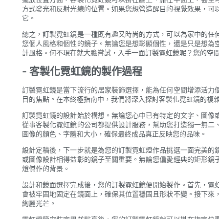
方式發光和反射光線的位置。如果您想營造醒目的視覺效果，可
它。
總之，訂製霓虹鏡是一種既有趣又時尚的方式，可以為家中的任
您個人風格和個性的鏡子。無論您是想彰顯個性，還是只是想為
計風格。何不現在就大膽嘗試，入手一面訂製霓虹鏡呢？您的空
- 客製化霓虹鏡的製作過程
訂製霓虹鏡是當下流行的居家裝飾選擇，能為任何空間增添活力
目的焦點。在本終極指南中，我們將深入探討客製化霓虹鏡的複
訂製霓虹鏡的設計始於構想。無論您心中已有特定的文字、圖像
從事客製化霓虹鏡的公司都提供設計服務，幫助您打造獨一無二
圖像的顏色、字體和大小，確保最終成品真正反映您的品味。
設計定稿後，下一步就是為您的訂製霓虹燈作品挑選一面完美的
或圖像設計相得益彰的鏡子至關重要。無論您偏愛經典的矩形鏡
燈傑作的背景。
設計和鏡面選擇完成後，您的訂製霓虹鏡便開始製作。首先，霓
會被牢固地固定在鏡面上，確保其位置穩固且形狀不變。接下來
絢麗光芒。