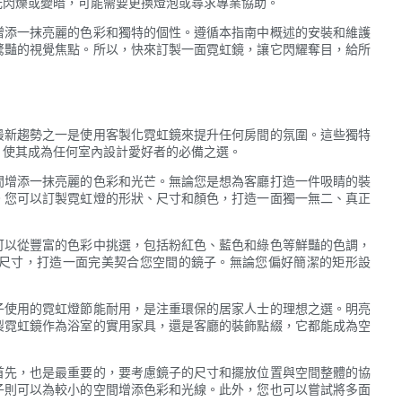
光閃爍或變暗，可能需要更換燈泡或尋求專業協助。
增添一抹亮麗的色彩和獨特的個性。遵循本指南中概述的安裝和維護
驚豔的視覺焦點。所以，快來訂製一面霓虹鏡，讓它閃耀奪目，給所
最新趨勢之一是使用客製化霓虹鏡來提升任何房間的氛圍。這些獨特
，使其成為任何室內設計愛好者的必備之選。
間增添一抹亮麗的色彩和光芒。無論您是想為客廳打造一件吸睛的裝
。您可以訂製霓虹燈的形狀、尺寸和顏色，打造一面獨一無二、真正
可以從豐富的色彩中挑選，包括粉紅色、藍色和綠色等鮮豔的色調，
尺寸，打造一面完美契合您空間的鏡子。無論您偏好簡潔的矩形設
子使用的霓虹燈節能耐用，是注重環保的居家人士的理想之選。明亮
製霓虹鏡作為浴室的實用家具，還是客廳的裝飾點綴，它都能成為空
首先，也是最重要的，要考慮鏡子的尺寸和擺放位置與空間整體的協
子則可以為較小的空間增添色彩和光線。此外，您也可以嘗試將多面