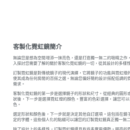
客製化霓虹鏡簡介
無論您是想為空間增添一抹亮色，還是打造獨一無二的吸睛之作
入探討您需要了解的關於客製化霓虹鏡的一切，從其設計的多樣
訂製霓虹鏡是對傳統鏡子的現代演繹，它將鏡子的功能與霓虹燈
使其成為任何房間的百搭之選。無論您偏好簡約設計搭配低調的
需求。
客製化霓虹鏡的第一步是選擇鏡子的形狀和尺寸。從經典的圓形
狀後，下一步是選擇霓虹燈的顏色。豐富的色彩選擇，讓您可以
色。
選定形狀和顏色後，下一步就是決定其他自訂選項。這包括在鏡
定的字體。這些個人化的點綴可以讓您的訂製霓虹鏡真正獨一無
除了設計上的多樣性，訂製霓虹鏡還具有許多實用優勢。明亮的