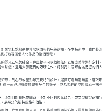
，訂製霓虹鏡都是提升居家風格的完美選擇。在本指南中，我們將深
性到打造專屬個人化作品的整個過程。
的絢麗光芒完美結合。這些鏡子可以根據任何風格或美學進行定制，
霓虹點綴，還是大膽醒目的吸睛之作，訂製霓虹鏡都能滿足您的個人
或矩形，到心形或星形等更獨特的設計，選擇可謂無窮無盡。選取形
打造一面與現有裝飾完美契合的鏡子，或為素雅的空間增添一抹亮
子上添加自訂資訊或圖案、添加不同的燈光效果，或為霓虹燈選擇特
二，展現您的獨特風格和個性。
霓虹燈可作為功能性光源，既能為房間增添裝飾性，還能提供額外的