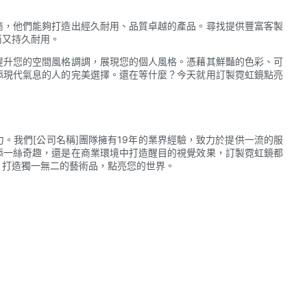
商，他們能夠打造出經久耐用、品質卓越的產品。尋找提供豐富客製
尚又持久耐用。
提升您的空間風格調調，展現您的個人風格。憑藉其鮮豔的色彩、可
添現代氣息的人的完美選擇。還在等什麼？今天就用訂製霓虹鏡點亮
。我們[公司名稱]團隊擁有19年的業界經驗，致力於提供一流的服
添一絲奇趣，還是在商業環境中打造醒目的視覺效果，訂製霓虹鏡都
，打造獨一無二的藝術品，點亮您的世界。