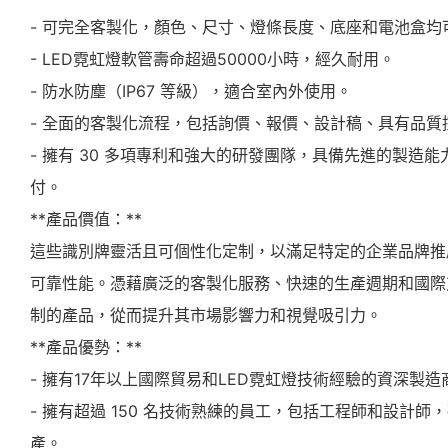
- 可完全客製化，顏色、尺寸、燈條長度、底座和電池盒均
- LED霓虹燈軟管壽命超過50000小時，經久耐用。
- 防水防塵（IP67 等級），適合室內外使用。
- 全面的客製化流程，包括詢價、報價、設計稿、具有品
- 擁有 30 多項專利和強大的研發團隊，具備先進的製造
付。
**產品價值：**
這些識別牌靈活且可個性化定制，以滿足特定的企業品牌推
可靠性能。憑藉廣泛的客製化服務、快速的生產週期和國際
制的產品，從而提升其市場影響力和視覺吸引力。
**產品優勢：**
- 擁有17年以上國際貿易和LED霓虹燈技術經驗的資深製造
- 擁有超過 150 名技術熟練的員工，包括工程師和設計
產。