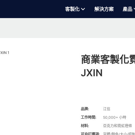
客製化
解決方案
產品
商業客製化霓
JXIN
品牌:
江信
工作時間:
50,000+ 小時
材料:
亞克力和霓虹燈條
可自訂選項:
字體/顏色/大小/控