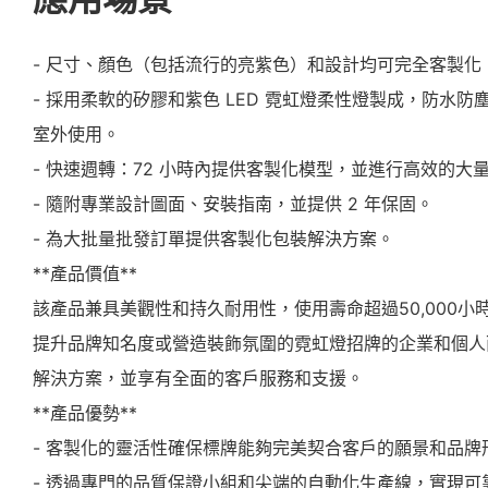
- 尺寸、顏色（包括流行的亮紫色）和設計均可完全客製
- 採用柔軟的矽膠和紫色 LED 霓虹燈柔性燈製成，防水防塵
室外使用。
- 快速週轉：72 小時內提供客製化模型，並進行高效的大
- 隨附專業設計圖面、安裝指南，並提供 2 年保固。
- 為大批量批發訂單提供客製化包裝解決方案。
**產品價值**
該產品兼具美觀性和持久耐用性，使用壽命超過50,000
提升品牌知名度或營造裝飾氛圍的霓虹燈招牌的企業和個人
解決方案，並享有全面的客戶服務和支援。
**產品優勢**
- 客製化的靈活性確保標牌能夠完美契合客戶的願景和品牌
- 透過專門的品質保證小組和尖端的自動化生產線，實現可