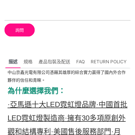
詢問
描述
規格
產品包裝​​及配送
FAQ
RETURN POLICY
中山京鑫光電有限公司憑藉其雄厚的綜合實力贏得了國內外合作
夥伴的信任和青睞。
為什麼選擇我們：
·亞馬遜十大LED霓虹燈品牌
·中國首批
LED霓虹燈製造商
·擁有30多項原創外
觀和結構專利
·美國售後服務部門
·月