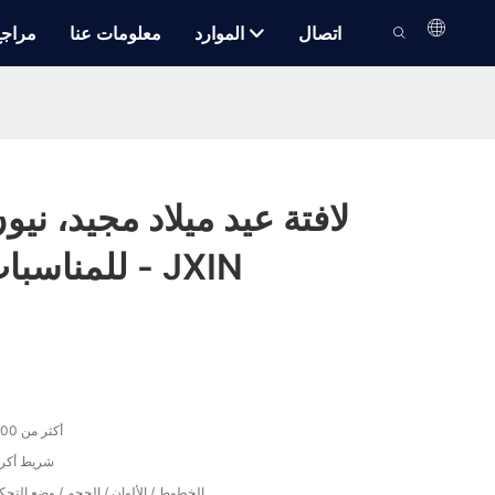
اتصال
الموارد
معلومات عنا
مراج
لافتة عيد ميلاد مجيد، نيو
للمناسبات، بيع بالجملة - JXIN
أكثر من 50000 ساعة
شريط أكري
الخطوط / الألوان / الحجم / وضع التحك