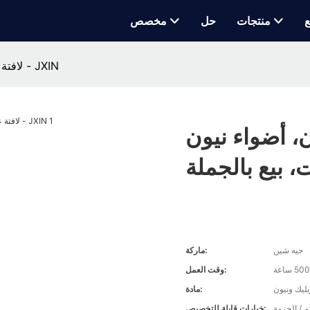
ع
منتجات
حل
مخصص
لافتة عيد ميلاد مجيد، نيون، أضواء نيون للمناسبات، بيع بالجملة - JXIN
ن، أضواء نيون
جيه شين
ماركة:
وقت العمل:
ليك ونيون
مادة:
م / الحزمة
خيارات قابلة للتخصيص: