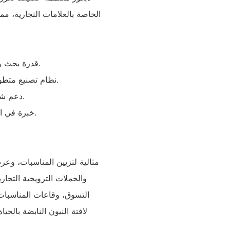
الخاصة بالعلامات التجارية، مم
- قدرة بحث وتطوير قوية مع أكثر من 30 براءة اختراع في التصميم والهيكل.
- نظام تصنيع متطور مزود بـ 16 خط إنتاج آلي لضمان جودة متسقة وتسليم سريع.
- دعم شامل لما بعد البيع يشمل إرشادات التركيب وضمان لمدة عامين.
- خبرة في التصدير إلى أكثر من 40 دولة، وضمان الامتثال للتجارة العالمية.
مثالية لتزيين المناسبات، وعر
والحملات الترويجية التجار
التسوق، وقاعات المناسبات،
لافتة النيون النابضة بالحي