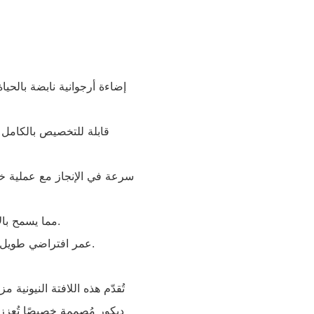
- مقاوم للماء والغبار بتصنيف IP67، مما يسمح بالاستخدام الداخلي والخارجي.
- عمر افتراضي طويل يصل إلى أكثر من 50000 ساعة، مما يضمن متانة تدوم طويلاً.
تُقدّم هذه اللافتة النيونية 
ديكور مُصممة خصيصًا تُعزز أ