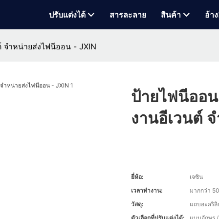
ปรับแต่งได้
สารละลาย
สินค้า
อ้าง
ต์ จำหน่ายส่งไฟนีออน - JXIN
ป้ายไฟนีออน 
งานอีเวนต์ 
ยี่ห้อ:
เจซิน
เวลาทำงาน:
มากกว่า 50
วัสดุ:
แถบอะคริล
ตัวเลือกที่ปรับแต่งได้:
แบบอักษร /