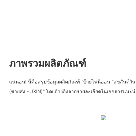
ภาพรวมผลิตภัณฑ์
แน่นอน! นี่คือสรุปข้อมูลผลิตภัณฑ์ "ป้ายไฟนีออน "สุขสันต์ว
(ขายส่ง - JXIN)" โดยอ้างอิงจากรายละเอียดในเอกสารแนะน