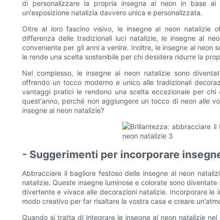
di personalizzare la propria insegna al neon in base ai 
un'esposizione natalizia davvero unica e personalizzata.
Oltre al loro fascino visivo, le insegne al neon natalizie 
differenza delle tradizionali luci natalizie, le insegne al n
conveniente per gli anni a venire. Inoltre, le insegne al neon s
le rende una scelta sostenibile per chi desidera ridurre la prop
Nel complesso, le insegne al neon natalizie sono diventate
offrendo un tocco moderno e unico alle tradizionali decorazion
vantaggi pratici le rendono una scelta eccezionale per chi de
quest'anno, perché non aggiungere un tocco di neon alle vostr
insegne al neon natalizie?
- Suggerimenti per incorporare insegne 
Abbracciare il bagliore festoso delle insegne al neon natal
natalizie. Queste insegne luminose e colorate sono diventate
divertente e vivace alle decorazioni natalizie. Incorporare le
modo creativo per far risaltare la vostra casa e creare un'atmo
Quando si tratta di integrare le insegne al neon natalizie nel