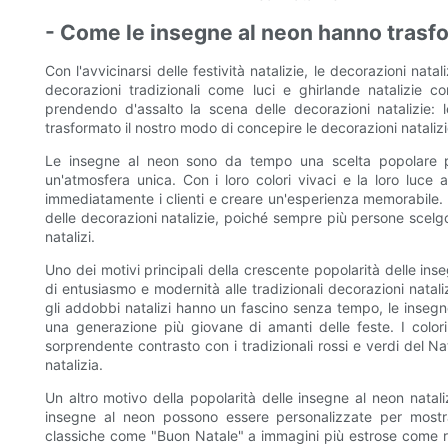
- Come le insegne al neon hanno trasfo
Con l'avvicinarsi delle festività natalizie, le decorazioni nat
decorazioni tradizionali come luci e ghirlande natalizie 
prendendo d'assalto la scena delle decorazioni natalizie:
trasformato il nostro modo di concepire le decorazioni nataliz
Le insegne al neon sono da tempo una scelta popolare pe
un'atmosfera unica. Con i loro colori vivaci e la loro luce 
immediatamente i clienti e creare un'esperienza memorabile.
delle decorazioni natalizie, poiché sempre più persone scelgon
natalizi.
Uno dei motivi principali della crescente popolarità delle ins
di entusiasmo e modernità alle tradizionali decorazioni natali
gli addobbi natalizi hanno un fascino senza tempo, le inseg
una generazione più giovane di amanti delle feste. I color
sorprendente contrasto con i tradizionali rossi e verdi del N
natalizia.
Un altro motivo della popolarità delle insegne al neon natalizi
insegne al neon possono essere personalizzate per mostr
classiche come "Buon Natale" a immagini più estrose come re