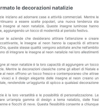
rmato le decorazioni natalizie
alizie iniziano ad adornare case e attività commerciali. Mentre le
continuano a essere scelte popolari, una nuova tendenza sta
 le insegne al neon natalizie. Queste insegne luminose hanno
ie, aggiungendo un tocco di modernità al periodo festivo.
r le aziende che desiderano attirare l'attenzione e creare
accattivante, le insegne al neon hanno la capacità di attrarre
 Ora, queste stesse qualità vengono adottate anche nell'ambito
o di integrare le insegne al neon natalizie nei loro allestimenti
egne al neon natalizie è la loro capacità di aggiungere un tocco
zie. Mentre le decorazioni classiche come gli alberi di Natale e
ne al neon offrono un tocco fresco e contemporaneo che attrae
i vivaci e il design elegante delle insegne al neon creano un
atale, rendendole un'aggiunta di spicco a qualsiasi decorazione
e è la loro versatilità e le possibilità di personalizzazione. Le
are un'ampia gamma di design a tema natalizio, dalle frasi
nne e fiocchi di neve. Questa flessibilità consente a chiunque