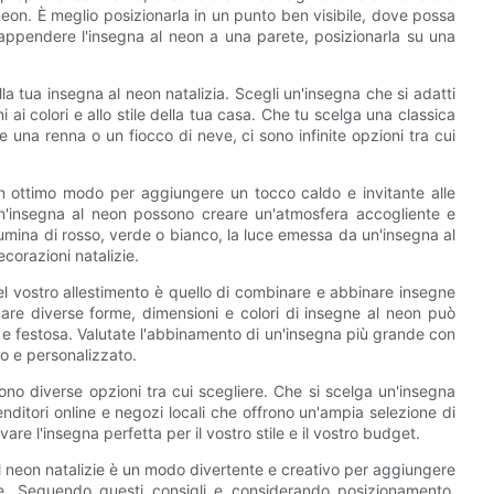
neon. È meglio posizionarla in un punto ben visibile, dove possa
i appendere l'insegna al neon a una parete, posizionarla su una
la tua insegna al neon natalizia. Scegli un'insegna che si adatti
 ai colori e allo stile della tua casa. Che tu scelga una classica
una renna o un fiocco di neve, ci sono infinite opzioni tra cui
un ottimo modo per aggiungere un tocco caldo e invitante alle
i un'insegna al neon possono creare un'atmosfera accogliente e
llumina di rosso, verde o bianco, la luce emessa da un'insegna al
corazioni natalizie.
nel vostro allestimento è quello di combinare e abbinare insegne
are diverse forme, dimensioni e colori di insegne al neon può
 e festosa. Valutate l'abbinamento di un'insegna più grande con
co e personalizzato.
sono diverse opzioni tra cui scegliere. Che si scelga un'insegna
enditori online e negozi locali che offrono un'ampia selezione di
vare l'insegna perfetta per il vostro stile e il vostro budget.
al neon natalizie è un modo divertente e creativo per aggiungere
ie. Seguendo questi consigli e considerando posizionamento,