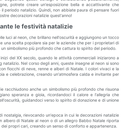
egne, potrete creare un'esposizione bella e accattivante che
to il periodo natalizio. Quindi, non abbiate paura di pensare fuori
vostre decorazioni natalizie quest'anno!
ante le festività natalizie
elle luci al neon, che brillano nell'oscurità e aggiungono un tocco
te una scelta popolare sia per le aziende che per i proprietari di
un simbolismo più profondo che cattura lo spirito del periodo.
i inizi del XX secolo, quando le attività commerciali iniziarono a
ing natalizio. Nel corso degli anni, queste insegne al neon si sono
on fiocchi di neve, renne e alberi di Natale. I colori vivaci e la
ia e celebrazione, creando un'atmosfera calda e invitante per
lizie racchiudono anche un simbolismo più profondo che risuona
ggiano speranza e gioia, ricordandoci il calore e l'allegria che
l'oscurità, guidandoci verso lo spirito di donazione e di unione
i nostalgia, rievocando un'epoca in cui le decorazioni natalizie
un albero di Natale al neon o di un allegro Babbo Natale riporta
ia dei propri cari, creando un senso di conforto e appartenenza.