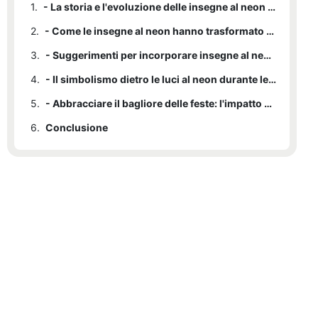
1.
- La storia e l'evoluzione delle insegne al neon natalizie
2.
- Come le insegne al neon hanno trasformato le decorazioni natalizie
3.
- Suggerimenti per incorporare insegne al neon nelle tue decorazioni natalizie
4.
- Il simbolismo dietro le luci al neon durante le festività natalizie
5.
- Abbracciare il bagliore delle feste: l'impatto delle insegne al neon natalizie sullo spirito comunitario
6.
Conclusione