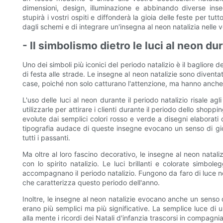
dimensioni, design, illuminazione e abbinando diverse ins
stupirà i vostri ospiti e diffonderà la gioia delle feste per tut
dagli schemi e di integrare un'insegna al neon natalizia nelle 
- Il simbolismo dietro le luci al neon dur
Uno dei simboli più iconici del periodo natalizio è il bagliore d
di festa alle strade. Le insegne al neon natalizie sono diventa
case, poiché non solo catturano l'attenzione, ma hanno anche 
L'uso delle luci al neon durante il periodo natalizio risale agl
utilizzarle per attirare i clienti durante il periodo dello shopp
evolute dai semplici colori rosso e verde a disegni elaborati c
tipografia audace di queste insegne evocano un senso di gio
tutti i passanti.
Ma oltre al loro fascino decorativo, le insegne al neon nata
con lo spirito natalizio. Le luci brillanti e colorate simbole
accompagnano il periodo natalizio. Fungono da faro di luce nel
che caratterizza questo periodo dell'anno.
Inoltre, le insegne al neon natalizie evocano anche un senso d
erano più semplici ma più significative. La semplice luce di 
alla mente i ricordi dei Natali d'infanzia trascorsi in compagn