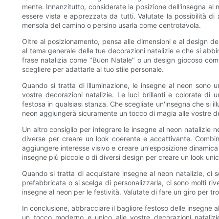
mente. Innanzitutto, considerate la posizione dell'insegna al 
essere vista e apprezzata da tutti. Valutate la possibilità d
mensola del camino o persino usarla come centrotavola.
Oltre al posizionamento, pensa alle dimensioni e al design del
al tema generale delle tue decorazioni natalizie e che si abbini
frase natalizia come "Buon Natale" o un design giocoso come 
scegliere per adattarle al tuo stile personale.
Quando si tratta di illuminazione, le insegne al neon sono 
vostre decorazioni natalizie. Le luci brillanti e colorate d
festosa in qualsiasi stanza. Che scegliate un'insegna che si i
neon aggiungerà sicuramente un tocco di magia alle vostre de
Un altro consiglio per integrare le insegne al neon natalizie 
diverse per creare un look coerente e accattivante. Combin
aggiungere interesse visivo e creare un'esposizione dinamica
insegne più piccole o di diversi design per creare un look uni
Quando si tratta di acquistare insegne al neon natalizie, ci 
prefabbricata o si scelga di personalizzarla, ci sono molti riv
insegne al neon per le festività. Valutate di fare un giro per tro
In conclusione, abbracciare il bagliore festoso delle insegne 
un tocco moderno e unico alle vostre decorazioni nataliz