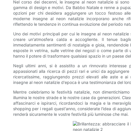
Nel corso dei decenni, le insegne al neon natalizie si son
gamma di design e motivi. Da Babbo Natale e renne a pupazz
opzioni per chi desidera aggiungere un tocco festoso alle pr
moderne insegne al neon natalizie incorporano anche rife
riflettendo le tendenze in continua evoluzione del periodo nata
Uno dei motivi principali per cui le insegne al neon natalizie
creare un'atmosfera calda e accogliente. Il tenue bag
immediatamente sentimenti di nostalgia e gioia, rendendole l
esposte in vetrina, sulle vetrine dei negozi o come parte di u
hanno il potere di trasformare qualsiasi spazio in un paese del
Negli ultimi anni, si è assistito a un rinnovato interesse 
appassionati alla ricerca di pezzi rari e unici da aggiungere
ricercatissime, raggiungendo prezzi elevati alle aste e ai 
insegne al neon natalizie d'epoca è una testimonianza del lor
Mentre celebriamo le festività natalizie, non dimentichiamo 
illumina le nostre strade e le nostre case da generazioni. C
affascinarci e ispirarci, ricordandoci la magia e la meravig
shopping per i regali quest'anno, considerate l'idea di aggiun
renderà sicuramente le vostre festività più luminose che mai.