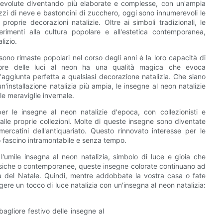
o evolute diventando più elaborate e complesse, con un'ampia
i di neve e bastoncini di zucchero, oggi sono innumerevoli le
oprie decorazioni natalizie. Oltre ai simboli tradizionali, le
rimenti alla cultura popolare e all'estetica contemporanea,
lizio.
 sono rimaste popolari nel corso degli anni è la loro capacità di
liore delle luci al neon ha una qualità magica che evoca
'aggiunta perfetta a qualsiasi decorazione natalizia. Che siano
n'installazione natalizia più ampia, le insegne al neon natalizie
le meraviglie invernale.
per le insegne al neon natalizie d'epoca, con collezionisti e
 alle proprie collezioni. Molte di queste insegne sono diventate
mercatini dell'antiquariato. Questo rinnovato interesse per le
o fascino intramontabile e senza tempo.
l'umile insegna al neon natalizia, simbolo di luce e gioia che
lassiche o contemporanee, queste insegne colorate continuano ad
lia del Natale. Quindi, mentre addobbate la vostra casa o fate
gere un tocco di luce natalizia con un'insegna al neon natalizia: