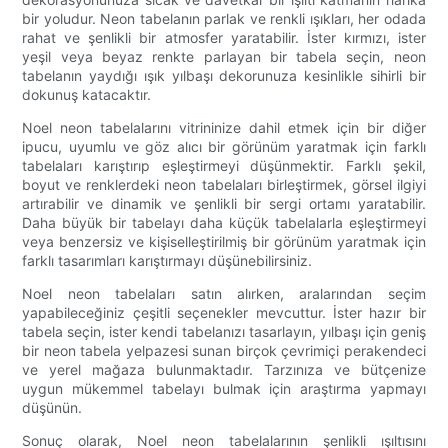
bir yoludur. Neon tabelanın parlak ve renkli ışıkları, her odada
rahat ve şenlikli bir atmosfer yaratabilir. İster kırmızı, ister
yeşil veya beyaz renkte parlayan bir tabela seçin, neon
tabelanın yaydığı ışık yılbaşı dekorunuza kesinlikle sihirli bir
dokunuş katacaktır.
Noel neon tabelalarını vitrininize dahil etmek için bir diğer
ipucu, uyumlu ve göz alıcı bir görünüm yaratmak için farklı
tabelaları karıştırıp eşleştirmeyi düşünmektir. Farklı şekil,
boyut ve renklerdeki neon tabelaları birleştirmek, görsel ilgiyi
artırabilir ve dinamik ve şenlikli bir sergi ortamı yaratabilir.
Daha büyük bir tabelayı daha küçük tabelalarla eşleştirmeyi
veya benzersiz ve kişiselleştirilmiş bir görünüm yaratmak için
farklı tasarımları karıştırmayı düşünebilirsiniz.
Noel neon tabelaları satın alırken, aralarından seçim
yapabileceğiniz çeşitli seçenekler mevcuttur. İster hazır bir
tabela seçin, ister kendi tabelanızı tasarlayın, yılbaşı için geniş
bir neon tabela yelpazesi sunan birçok çevrimiçi perakendeci
ve yerel mağaza bulunmaktadır. Tarzınıza ve bütçenize
uygun mükemmel tabelayı bulmak için araştırma yapmayı
düşünün.
Sonuç olarak, Noel neon tabelalarının şenlikli ışıltısını