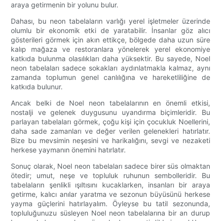
araya getirmenin bir yolunu bulur.
Dahası, bu neon tabelaların varlığı yerel işletmeler üzerinde
olumlu bir ekonomik etki de yaratabilir. İnsanlar göz alıcı
gösterileri görmek için akın ettikçe, bölgede daha uzun süre
kalıp mağaza ve restoranlara yönelerek yerel ekonomiye
katkıda bulunma olasılıkları daha yüksektir. Bu sayede, Noel
neon tabelaları sadece sokakları aydınlatmakla kalmaz, aynı
zamanda toplumun genel canlılığına ve hareketliliğine de
katkıda bulunur.
Ancak belki de Noel neon tabelalarının en önemli etkisi,
nostalji ve gelenek duygusunu uyandırma biçimleridir. Bu
parlayan tabelaları görmek, çoğu kişi için çocukluk Noellerini,
daha sade zamanları ve değer verilen gelenekleri hatırlatır.
Bize bu mevsimin neşesini ve harikalığını, sevgi ve nezaketi
herkese yaymanın önemini hatırlatır.
Sonuç olarak, Noel neon tabelaları sadece birer süs olmaktan
ötedir; umut, neşe ve topluluk ruhunun sembolleridir. Bu
tabelaların şenlikli ışıltısını kucaklarken, insanları bir araya
getirme, kalıcı anılar yaratma ve sezonun büyüsünü herkese
yayma güçlerini hatırlayalım. Öyleyse bu tatil sezonunda,
topluluğunuzu süsleyen Noel neon tabelalarına bir an durup