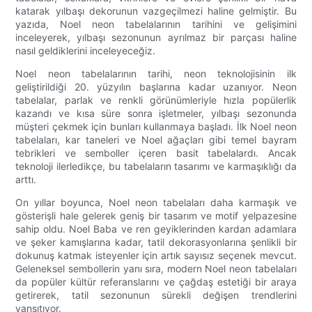
katarak yılbaşı dekorunun vazgeçilmezi haline gelmiştir. Bu
yazıda, Noel neon tabelalarının tarihini ve gelişimini
inceleyerek, yılbaşı sezonunun ayrılmaz bir parçası haline
nasıl geldiklerini inceleyeceğiz.
Noel neon tabelalarının tarihi, neon teknolojisinin ilk
geliştirildiği 20. yüzyılın başlarına kadar uzanıyor. Neon
tabelalar, parlak ve renkli görünümleriyle hızla popülerlik
kazandı ve kısa süre sonra işletmeler, yılbaşı sezonunda
müşteri çekmek için bunları kullanmaya başladı. İlk Noel neon
tabelaları, kar taneleri ve Noel ağaçları gibi temel bayram
tebrikleri ve semboller içeren basit tabelalardı. Ancak
teknoloji ilerledikçe, bu tabelaların tasarımı ve karmaşıklığı da
arttı.
On yıllar boyunca, Noel neon tabelaları daha karmaşık ve
gösterişli hale gelerek geniş bir tasarım ve motif yelpazesine
sahip oldu. Noel Baba ve ren geyiklerinden kardan adamlara
ve şeker kamışlarına kadar, tatil dekorasyonlarına şenlikli bir
dokunuş katmak isteyenler için artık sayısız seçenek mevcut.
Geleneksel sembollerin yanı sıra, modern Noel neon tabelaları
da popüler kültür referanslarını ve çağdaş estetiği bir araya
getirerek, tatil sezonunun sürekli değişen trendlerini
yansıtıyor.