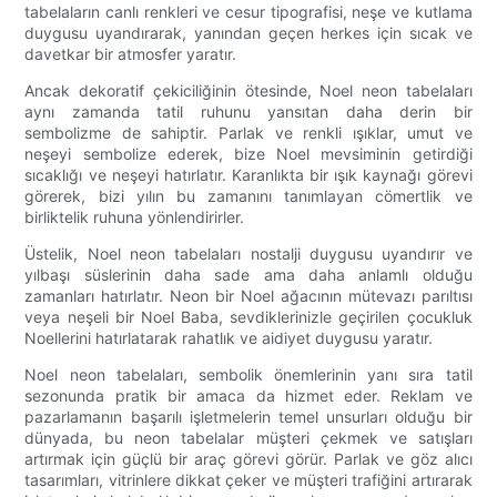
tabelaların canlı renkleri ve cesur tipografisi, neşe ve kutlama
duygusu uyandırarak, yanından geçen herkes için sıcak ve
davetkar bir atmosfer yaratır.
Ancak dekoratif çekiciliğinin ötesinde, Noel neon tabelaları
aynı zamanda tatil ruhunu yansıtan daha derin bir
sembolizme de sahiptir. Parlak ve renkli ışıklar, umut ve
neşeyi sembolize ederek, bize Noel mevsiminin getirdiği
sıcaklığı ve neşeyi hatırlatır. Karanlıkta bir ışık kaynağı görevi
görerek, bizi yılın bu zamanını tanımlayan cömertlik ve
birliktelik ruhuna yönlendirirler.
Üstelik, Noel neon tabelaları nostalji duygusu uyandırır ve
yılbaşı süslerinin daha sade ama daha anlamlı olduğu
zamanları hatırlatır. Neon bir Noel ağacının mütevazı parıltısı
veya neşeli bir Noel Baba, sevdiklerinizle geçirilen çocukluk
Noellerini hatırlatarak rahatlık ve aidiyet duygusu yaratır.
Noel neon tabelaları, sembolik önemlerinin yanı sıra tatil
sezonunda pratik bir amaca da hizmet eder. Reklam ve
pazarlamanın başarılı işletmelerin temel unsurları olduğu bir
dünyada, bu neon tabelalar müşteri çekmek ve satışları
artırmak için güçlü bir araç görevi görür. Parlak ve göz alıcı
tasarımları, vitrinlere dikkat çeker ve müşteri trafiğini artırarak