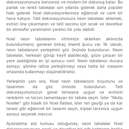
dekorasyonunuza benzersiz ve modern bir dokunuş katar. Bu
parlak ve renkli tabelalar son yıllarda giderek daha popüler
hale gelerek Noel dekorasyonlarınıza eğlenceli ve canlı bir
hava katıyor. Tatil dekorasyonunuza neon tabelalar eklemek,
evinizi öne çıkarmanın ve tatil sezonu için sıcak ve davetkar
bir atmosfer yaratmanın yaratıcı bir yolu olabilir.
Noel neon tabelalarını vitrininize eklerken aklınızda
bulundurmanız gereken birkaç önemli ipucu var. İlk olarak,
neon tabelanızın yerleşimini göz önünde bulundurun. Neon
tabelalar, herkesin görüp keyif alabileceği, göze çarpan bir
yere asıldığında en iyi sonucu verir. Neon tabelanızı duvara
asmayı, şömine rafına yerleştirmeyi veya hatta bir masanın
ortasında kullanmayı düşünebilirsiniz.
Yerleşimin yanı sıra, Noel neon tabelanızın boyutunu ve
tasarımını da göz önünde bulundurun. Tatil
dekorasyonunuzun genel temasına uygun ve evinizin
renklerini ve tarzını tamamlayan bir tabela seçin. İster "Mutlu
Noeller" gibi klasik bir Noel ifadesi, ister ren geyiği ya da kar
tanesi gibi eğlenceli bir tasarım seçin, kişisel tarzınıza uygun
sonsuz seçenek mevcut.
Aydınlatma söz konusu olduğunda, neon tabelalar Noel
dekorasyonunuza sıcak ve davetkar bir ışıltı katmanın harika