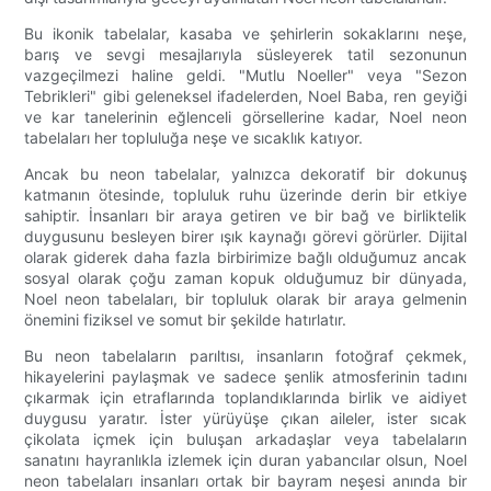
Bu ikonik tabelalar, kasaba ve şehirlerin sokaklarını neşe,
barış ve sevgi mesajlarıyla süsleyerek tatil sezonunun
vazgeçilmezi haline geldi. "Mutlu Noeller" veya "Sezon
Tebrikleri" gibi geleneksel ifadelerden, Noel Baba, ren geyiği
ve kar tanelerinin eğlenceli görsellerine kadar, Noel neon
tabelaları her topluluğa neşe ve sıcaklık katıyor.
Ancak bu neon tabelalar, yalnızca dekoratif bir dokunuş
katmanın ötesinde, topluluk ruhu üzerinde derin bir etkiye
sahiptir. İnsanları bir araya getiren ve bir bağ ve birliktelik
duygusunu besleyen birer ışık kaynağı görevi görürler. Dijital
olarak giderek daha fazla birbirimize bağlı olduğumuz ancak
sosyal olarak çoğu zaman kopuk olduğumuz bir dünyada,
Noel neon tabelaları, bir topluluk olarak bir araya gelmenin
önemini fiziksel ve somut bir şekilde hatırlatır.
Bu neon tabelaların parıltısı, insanların fotoğraf çekmek,
hikayelerini paylaşmak ve sadece şenlik atmosferinin tadını
çıkarmak için etraflarında toplandıklarında birlik ve aidiyet
duygusu yaratır. İster yürüyüşe çıkan aileler, ister sıcak
çikolata içmek için buluşan arkadaşlar veya tabelaların
sanatını hayranlıkla izlemek için duran yabancılar olsun, Noel
neon tabelaları insanları ortak bir bayram neşesi anında bir