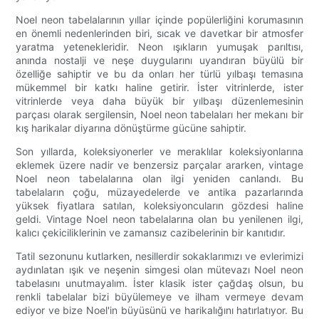
Noel neon tabelalarının yıllar içinde popülerliğini korumasının
en önemli nedenlerinden biri, sıcak ve davetkar bir atmosfer
yaratma yetenekleridir. Neon ışıkların yumuşak parıltısı,
anında nostalji ve neşe duygularını uyandıran büyülü bir
özelliğe sahiptir ve bu da onları her türlü yılbaşı temasına
mükemmel bir katkı haline getirir. İster vitrinlerde, ister
vitrinlerde veya daha büyük bir yılbaşı düzenlemesinin
parçası olarak sergilensin, Noel neon tabelaları her mekanı bir
kış harikalar diyarına dönüştürme gücüne sahiptir.
Son yıllarda, koleksiyonerler ve meraklılar koleksiyonlarına
eklemek üzere nadir ve benzersiz parçalar ararken, vintage
Noel neon tabelalarına olan ilgi yeniden canlandı. Bu
tabelaların çoğu, müzayedelerde ve antika pazarlarında
yüksek fiyatlara satılan, koleksiyoncuların gözdesi haline
geldi. Vintage Noel neon tabelalarına olan bu yenilenen ilgi,
kalıcı çekiciliklerinin ve zamansız cazibelerinin bir kanıtıdır.
Tatil sezonunu kutlarken, nesillerdir sokaklarımızı ve evlerimizi
aydınlatan ışık ve neşenin simgesi olan mütevazı Noel neon
tabelasını unutmayalım. İster klasik ister çağdaş olsun, bu
renkli tabelalar bizi büyülemeye ve ilham vermeye devam
ediyor ve bize Noel'in büyüsünü ve harikalığını hatırlatıyor. Bu