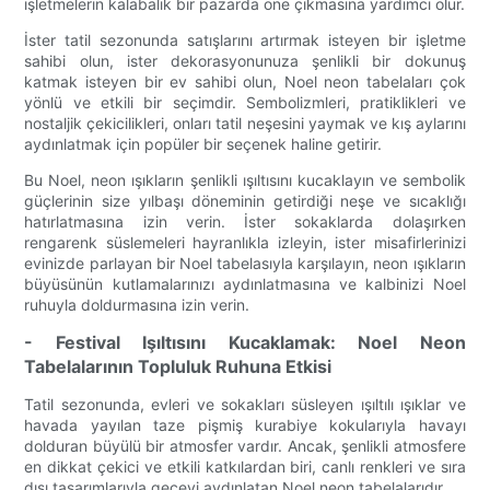
işletmelerin kalabalık bir pazarda öne çıkmasına yardımcı olur.
İster tatil sezonunda satışlarını artırmak isteyen bir işletme
sahibi olun, ister dekorasyonunuza şenlikli bir dokunuş
katmak isteyen bir ev sahibi olun, Noel neon tabelaları çok
yönlü ve etkili bir seçimdir. Sembolizmleri, pratiklikleri ve
nostaljik çekicilikleri, onları tatil neşesini yaymak ve kış aylarını
aydınlatmak için popüler bir seçenek haline getirir.
Bu Noel, neon ışıkların şenlikli ışıltısını kucaklayın ve sembolik
güçlerinin size yılbaşı döneminin getirdiği neşe ve sıcaklığı
hatırlatmasına izin verin. İster sokaklarda dolaşırken
rengarenk süslemeleri hayranlıkla izleyin, ister misafirlerinizi
evinizde parlayan bir Noel tabelasıyla karşılayın, neon ışıkların
büyüsünün kutlamalarınızı aydınlatmasına ve kalbinizi Noel
ruhuyla doldurmasına izin verin.
- Festival Işıltısını Kucaklamak: Noel Neon
Tabelalarının Topluluk Ruhuna Etkisi
Tatil sezonunda, evleri ve sokakları süsleyen ışıltılı ışıklar ve
havada yayılan taze pişmiş kurabiye kokularıyla havayı
dolduran büyülü bir atmosfer vardır. Ancak, şenlikli atmosfere
en dikkat çekici ve etkili katkılardan biri, canlı renkleri ve sıra
dışı tasarımlarıyla geceyi aydınlatan Noel neon tabelalarıdır.