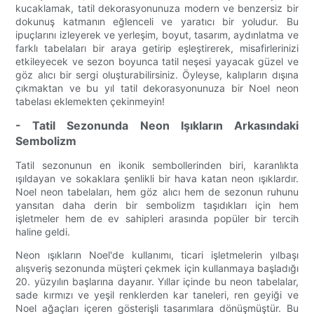
kucaklamak, tatil dekorasyonunuza modern ve benzersiz bir
dokunuş katmanın eğlenceli ve yaratıcı bir yoludur. Bu
ipuçlarını izleyerek ve yerleşim, boyut, tasarım, aydınlatma ve
farklı tabelaları bir araya getirip eşleştirerek, misafirlerinizi
etkileyecek ve sezon boyunca tatil neşesi yayacak güzel ve
göz alıcı bir sergi oluşturabilirsiniz. Öyleyse, kalıpların dışına
çıkmaktan ve bu yıl tatil dekorasyonunuza bir Noel neon
tabelası eklemekten çekinmeyin!
- Tatil Sezonunda Neon Işıkların Arkasındaki
Sembolizm
Tatil sezonunun en ikonik sembollerinden biri, karanlıkta
ışıldayan ve sokaklara şenlikli bir hava katan neon ışıklardır.
Noel neon tabelaları, hem göz alıcı hem de sezonun ruhunu
yansıtan daha derin bir sembolizm taşıdıkları için hem
işletmeler hem de ev sahipleri arasında popüler bir tercih
haline geldi.
Neon ışıkların Noel'de kullanımı, ticari işletmelerin yılbaşı
alışveriş sezonunda müşteri çekmek için kullanmaya başladığı
20. yüzyılın başlarına dayanır. Yıllar içinde bu neon tabelalar,
sade kırmızı ve yeşil renklerden kar taneleri, ren geyiği ve
Noel ağaçları içeren gösterişli tasarımlara dönüşmüştür. Bu