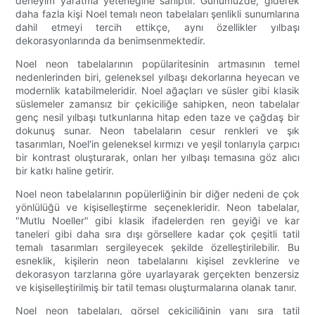
deneyim yaratma yeteneğine sahiptir. Günümüzde, giderek
daha fazla kişi Noel temalı neon tabelaları şenlikli sunumlarına
dahil etmeyi tercih ettikçe, aynı özellikler yılbaşı
dekorasyonlarında da benimsenmektedir.
Noel neon tabelalarının popülaritesinin artmasının temel
nedenlerinden biri, geleneksel yılbaşı dekorlarına heyecan ve
modernlik katabilmeleridir. Noel ağaçları ve süsler gibi klasik
süslemeler zamansız bir çekiciliğe sahipken, neon tabelalar
genç nesil yılbaşı tutkunlarına hitap eden taze ve çağdaş bir
dokunuş sunar. Neon tabelaların cesur renkleri ve şık
tasarımları, Noel'in geleneksel kırmızı ve yeşil tonlarıyla çarpıcı
bir kontrast oluşturarak, onları her yılbaşı temasına göz alıcı
bir katkı haline getirir.
Noel neon tabelalarının popülerliğinin bir diğer nedeni de çok
yönlülüğü ve kişiselleştirme seçenekleridir. Neon tabelalar,
"Mutlu Noeller" gibi klasik ifadelerden ren geyiği ve kar
taneleri gibi daha sıra dışı görsellere kadar çok çeşitli tatil
temalı tasarımları sergileyecek şekilde özelleştirilebilir. Bu
esneklik, kişilerin neon tabelalarını kişisel zevklerine ve
dekorasyon tarzlarına göre uyarlayarak gerçekten benzersiz
ve kişiselleştirilmiş bir tatil teması oluşturmalarına olanak tanır.
Noel neon tabelaları, görsel çekiciliğinin yanı sıra tatil