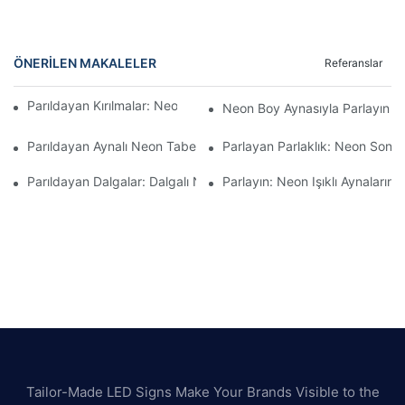
ÖNERILEN MAKALELER
Referanslar
Parıldayan Kırılmalar: Neon Dalgalı Aynaların Cazibesi
Neon Boy Aynasıyla Parlayın
Parıldayan Aynalı Neon Tabelaların Cazibesi
Parlayan Parlaklık: Neon Sonsu
Parıldayan Dalgalar: Dalgalı Neon Aynaların Cazibesi
Parlayın: Neon Işıklı Aynaların 
Tailor-Made LED Signs Make Your Brands Visible to the