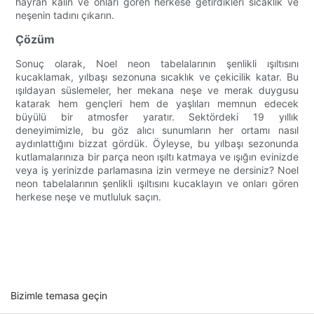
hayran kalın ve onları gören herkese getirdikleri sıcaklık ve
neşenin tadını çıkarın.
Çözüm
Sonuç olarak, Noel neon tabelalarının şenlikli ışıltısını
kucaklamak, yılbaşı sezonuna sıcaklık ve çekicilik katar. Bu
ışıldayan süslemeler, her mekana neşe ve merak duygusu
katarak hem gençleri hem de yaşlıları memnun edecek
büyülü bir atmosfer yaratır. Sektördeki 19 yıllık
deneyimimizle, bu göz alıcı sunumların her ortamı nasıl
aydınlattığını bizzat gördük. Öyleyse, bu yılbaşı sezonunda
kutlamalarınıza bir parça neon ışıltı katmaya ve ışığın evinizde
veya iş yerinizde parlamasına izin vermeye ne dersiniz? Noel
neon tabelalarının şenlikli ışıltısını kucaklayın ve onları gören
herkese neşe ve mutluluk saçın.
Bizimle temasa geçin