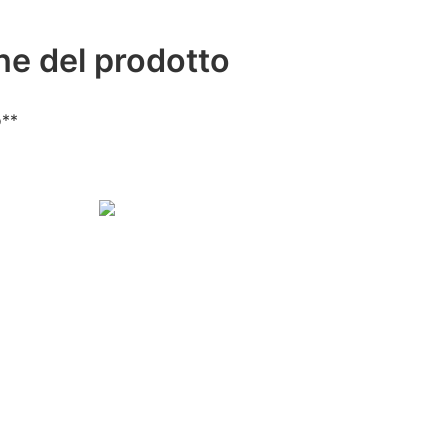
he del prodotto
o**