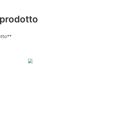
 prodotto
otto**