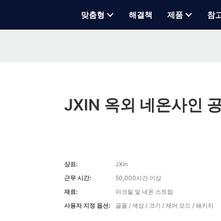
맞춤형
해결책
제품
참
JXIN 옥외 네온사인 
상표:
JXin
근무 시간:
50,000시간 이상
재료:
아크릴 및 네온 스트립
사용자 지정 옵션:
글꼴 / 색상 / 크기 / 제어 모드 / 패키지