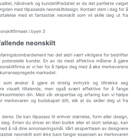
kvalitet, håndverk og kundetilfredshet er de det perfekte valget
mengden med tilpassede neonskiltdesign. Kontakt dem i dag for å
lelse med et fantastisk neonskilt som vil skille deg ut fra
allende neonskilt
øringsbombardement har det aldri vært viktigere for bedrifter
 potensielle kunder. En av de mest effektive måtene å gjøre
eonskiltfirma er vi her for å hjelpe deg med å øke merkevarens
konkurransepregede markedet.
r som ønsker å gjøre et dristig inntrykk og tiltrekke seg
re visuelt tiltalende, men også svært effektive for å fange
rksomheten din. Med vår ekspertise og erfaring kan vi hjelpe
r merkevaren og budskapet ditt, slik at du skiller deg ut fra
eres. De kan tilpasses til enhver størrelse, form eller design,
slag. Enten du driver en liten butikk eller et stort selskap, kan
 med å nå dine annonseringsmål. Vårt ekspertteam av designere
ntastisk neonskilt som ikke bare fanger essensen av merkevaren