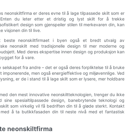
eonskiltfirma er deres evne til å lage tilpassede skilt som er
Enten du leter etter et dristig og lyst skilt for å trekke
ofistikert design som gjenspeiler stilen til merkevaren din, kan
visjonen din til live.
 det beste neonskiltfirmaet i byen også et bredt utvalg av
iske neonskilt med tradisjonelle design til mer moderne og
rt budsjett. Med deres ekspertise innen design og produksjon kan
 bygget for å vare.
 selskapet fra andre – det er også deres forpliktelse til å bruke
elt imponerende, men også energieffektive og miljøvennlige. Ved
ning, er de i stand til å lage skilt som er lysere, mer holdbare
 med den mest innovative neonskiltteknologien, trenger du ikke
ed sine spesialtilpassede design, banebrytende teknologi og
kilt som virkelig vil få bedriften din til å gløde sterkt. Kontakt
ed å ta butikkfasaden din til neste nivå med et fantastisk
te neonskiltfirma