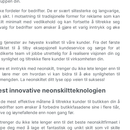
ruppen din.
iske fordeler for bedrifter. De er svært slitesterke og langvarige,
sikt. I motsetning til tradisjonelle former for reklame som kan
ilt minimalt med vedlikehold og kan fortsette å tiltrekke seg
alg for bedrifter som ønsker å gjøre et varig inntrykk og øke
g tjenester av høyeste kvalitet til våre kunder. Fra det første
liktet til å tilby eksepsjonell kundeservice og sørge for at
ikerte team vil jobbe utrettelig for å realisere visjonen din og
nlighet og tiltrekke flere kunder til virksomheten din.
e et inntrykk med neonskilt, trenger du ikke lete lenger enn til
å lære mer om hvordan vi kan bidra til å øke synligheten til
 mengden. La neonskiltet ditt lyse opp veien til suksess!
est innovative neonskiltteknologien
v de mest effektive måtene å tiltrekke kunder til butikken din å
edrifter som ønsker å forbedre butikkfasadene sine i flere tiår,
tive og iøynefallende enn noen gang før.
 trenger du ikke lete lenger enn til det beste neonskiltfirmaet i
e deg med å lage et fantastisk og unikt skilt som vil skille