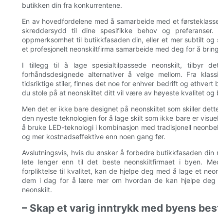
butikken din fra konkurrentene.
En av hovedfordelene med å samarbeide med et førsteklasses n
skreddersydd til dine spesifikke behov og preferanser. 
oppmerksomhet til butikkfasaden din, eller et mer subtilt og s
et profesjonelt neonskiltfirma samarbeide med deg for å bringe 
I tillegg til å lage spesialtilpassede neonskilt, tilbyr
forhåndsdesignede alternativer å velge mellom. Fra klass
tidsriktige stiler, finnes det noe for enhver bedrift og ethve
du stole på at neonskiltet ditt vil være av høyeste kvalitet og
Men det er ikke bare designet på neonskiltet som skiller dette
den nyeste teknologien for å lage skilt som ikke bare er visu
å bruke LED-teknologi i kombinasjon med tradisjonell neonbelys
og mer kostnadseffektive enn noen gang før.
Avslutningsvis, hvis du ønsker å forbedre butikkfasaden din
lete lenger enn til det beste neonskiltfirmaet i byen. M
forpliktelse til kvalitet, kan de hjelpe deg med å lage et neons
dem i dag for å lære mer om hvordan de kan hjelpe deg m
neonskilt.
– Skap et varig inntrykk med byens bes