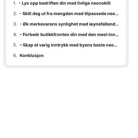
1.
- Lys opp bedriften din med livlige neonskilt
2.
- Skill deg ut fra mengden med tilpassede neonskiltdesign
3.
- Øk merkevarens synlighet med iøynefallende neonskilt
4.
– Forbedr butikkfronten din med den mest innovative neonskiltteknologien
5.
– Skap et varig inntrykk med byens beste neonskiltfirma
6.
Konklusjon