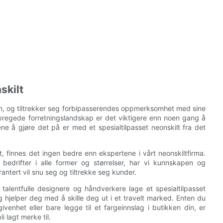
skilt
en, og tiltrekker seg forbipasserendes oppmerksomhet med sine
epregede forretningslandskap er det viktigere enn noen gang å
e å gjøre det på er med et spesialtilpasset neonskilt fra det
t, finnes det ingen bedre enn ekspertene i vårt neonskiltfirma.
bedrifter i alle former og størrelser, har vi kunnskapen og
rantert vil snu seg og tiltrekke seg kunder.
v talentfulle designere og håndverkere lage et spesialtilpasset
hjelper deg med å skille deg ut i et travelt marked. Enten du
enhet eller bare legge til et fargeinnslag i butikken din, er
 lagt merke til.