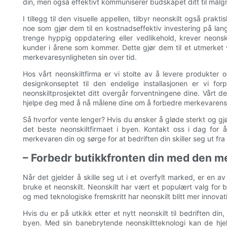
din, men også effektivt kommuniserer budskapet ditt til målg
I tillegg til den visuelle appellen, tilbyr neonskilt også prakt
noe som gjør dem til en kostnadseffektiv investering på lang 
trenge hyppig oppdatering eller vedlikehold, krever neonsk
kunder i årene som kommer. Dette gjør dem til et utmerket v
merkevaresynligheten sin over tid.
Hos vårt neonskiltfirma er vi stolte av å levere produkter o
designkonseptet til den endelige installasjonen er vi forp
neonskiltprosjektet ditt overgår forventningene dine. Vårt ded
hjelpe deg med å nå målene dine om å forbedre merkevarens sy
Så hvorfor vente lenger? Hvis du ønsker å gløde sterkt og gjør
det beste neonskiltfirmaet i byen. Kontakt oss i dag for 
merkevaren din og sørge for at bedriften din skiller seg ut fra
– Forbedr butikkfronten din med den m
Når det gjelder å skille seg ut i et overfylt marked, er en a
bruke et neonskilt. Neonskilt har vært et populært valg for b
og med teknologiske fremskritt har neonskilt blitt mer innova
Hvis du er på utkikk etter et nytt neonskilt til bedriften din,
byen. Med sin banebrytende neonskiltteknologi kan de hjelp