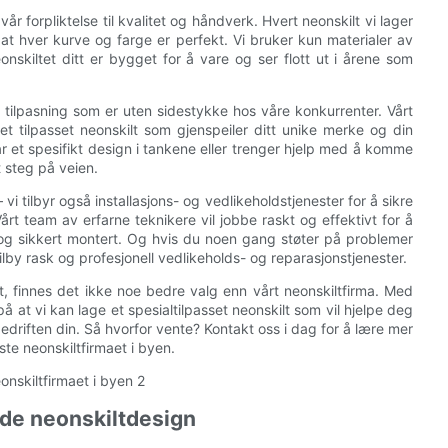
vår forpliktelse til kvalitet og håndverk. Hvert neonskilt vi lager
t hver kurve og farge er perfekt. Vi bruker kun materialer av
nskiltet ditt er bygget for å vare og ser flott ut i årene som
vå av tilpasning som er uten sidestykke hos våre konkurrenter. Vårt
t tilpasset neonskilt som gjenspeiler ditt unike merke og din
 har et spesifikt design i tankene eller trenger hjelp med å komme
 steg på veien.
i tilbyr også installasjons- og vedlikeholdstjenester for å sikre
 Vårt team av erfarne teknikere vil jobbe raskt og effektivt for å
ert og sikkert montert. Og hvis du noen gang støter på problemer
 tilby rask og profesjonell vedlikeholds- og reparasjonstjenester.
lt, finnes det ikke noe bedre valg enn vårt neonskiltfirma. Med
e på at vi kan lage et spesialtilpasset neonskilt som vil hjelpe deg
 bedriften din. Så hvorfor vente? Kontakt oss i dag for å lære mer
te neonskiltfirmaet i byen.
ede neonskiltdesign