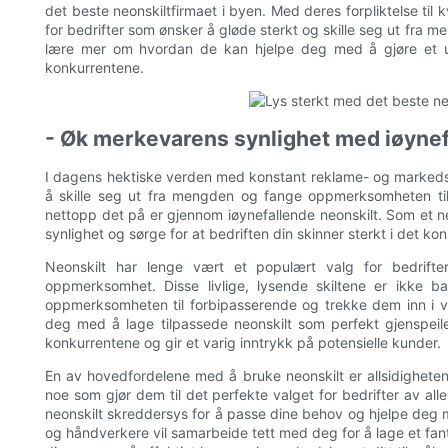
det beste neonskiltfirmaet i byen. Med deres forpliktelse til 
for bedrifter som ønsker å gløde sterkt og skille seg ut fra 
lære mer om hvordan de kan hjelpe deg med å gjøre et utta
konkurrentene.
- Øk merkevarens synlighet med iøynef
I dagens hektiske verden med konstant reklame- og markedsf
å skille seg ut fra mengden og fange oppmerksomheten til
nettopp det på er gjennom iøynefallende neonskilt. Som et n
synlighet og sørge for at bedriften din skinner sterkt i det 
Neonskilt har lenge vært et populært valg for bedrifte
oppmerksomhet. Disse livlige, lysende skiltene er ikke ba
oppmerksomheten til forbipasserende og trekke dem inn i vi
deg med å lage tilpassede neonskilt som perfekt gjenspeile
konkurrentene og gir et varig inntrykk på potensielle kunder.
En av hovedfordelene med å bruke neonskilt er allsidigheten d
noe som gjør dem til det perfekte valget for bedrifter av alle 
neonskilt skreddersys for å passe dine behov og hjelpe deg
og håndverkere vil samarbeide tett med deg for å lage et fa