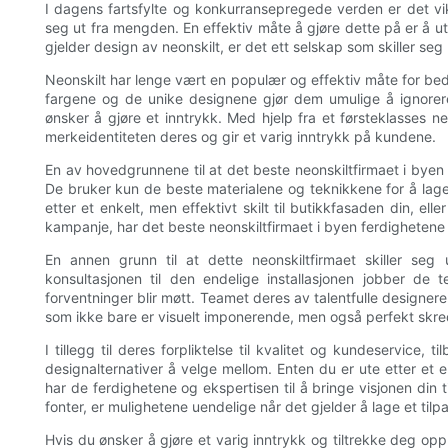
I dagens fartsfylte og konkurransepregede verden er det vikt
seg ut fra mengden. En effektiv måte å gjøre dette på er å utn
gjelder design av neonskilt, er det ett selskap som skiller seg 
Neonskilt har lenge vært en populær og effektiv måte for bedr
fargene og de unike designene gjør dem umulige å ignorere
ønsker å gjøre et inntrykk. Med hjelp fra et førsteklasses ne
merkeidentiteten deres og gir et varig inntrykk på kundene.
En av hovedgrunnene til at det beste neonskiltfirmaet i byen er
De bruker kun de beste materialene og teknikkene for å lage 
etter et enkelt, men effektivt skilt til butikkfasaden din, ell
kampanje, har det beste neonskiltfirmaet i byen ferdighetene og
En annen grunn til at dette neonskiltfirmaet skiller seg 
konsultasjonen til den endelige installasjonen jobber d
forventninger blir møtt. Teamet deres av talentfulle designere o
som ikke bare er visuelt imponerende, men også perfekt skred
I tillegg til deres forpliktelse til kvalitet og kundeservice,
designalternativer å velge mellom. Enten du er ute etter et 
har de ferdighetene og ekspertisen til å bringe visjonen din ti
fonter, er mulighetene uendelige når det gjelder å lage et tilp
Hvis du ønsker å gjøre et varig inntrykk og tiltrekke deg oppm