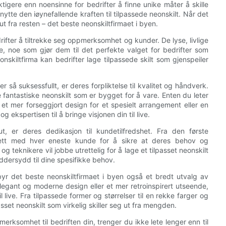
igere enn noensinne for bedrifter å finne unike måter å skille
ytte den iøynefallende kraften til tilpassede neonskilt. Når det
ut fra resten – det beste neonskiltfirmaet i byen.
ifter å tiltrekke seg oppmerksomhet og kunder. De lyse, livlige
, noe som gjør dem til det perfekte valget for bedrifter som
onskiltfirma kan bedrifter lage tilpassede skilt som gjenspeiler
 så suksessfullt, er deres forpliktelse til kvalitet og håndverk.
fantastiske neonskilt som er bygget for å vare. Enten du leter
er et mer forseggjort design for et spesielt arrangement eller en
 ekspertisen til å bringe visjonen din til live.
ut, er deres dedikasjon til kundetilfredshet. Fra den første
e tett med hver eneste kunde for å sikre at deres behov og
g teknikere vil jobbe utrettelig for å lage et tilpasset neonskilt
dersydd til dine spesifikke behov.
 tilbyr det beste neonskiltfirmaet i byen også et bredt utvalg av
elegant og moderne design eller et mer retroinspirert utseende,
l live. Fra tilpassede former og størrelser til en rekke farger og
asset neonskilt som virkelig skiller seg ut fra mengden.
erksomhet til bedriften din, trenger du ikke lete lenger enn til