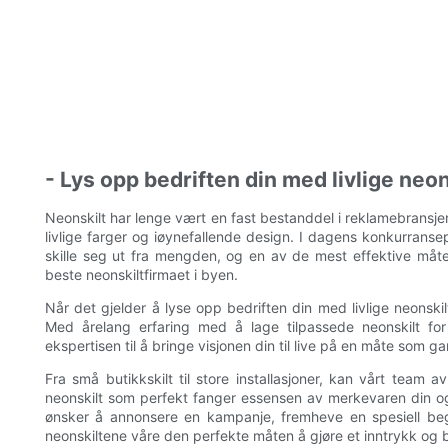
- Lys opp bedriften din med livlige neon
Neonskilt har lenge vært en fast bestanddel i reklamebransj
livlige farger og iøynefallende design. I dagens konkurrans
skille seg ut fra mengden, og en av de mest effektive måten
beste neonskiltfirmaet i byen.
Når det gjelder å lyse opp bedriften din med livlige neonskil
Med årelang erfaring med å lage tilpassede neonskilt for 
ekspertisen til å bringe visjonen din til live på en måte som ga
Fra små butikkskilt til store installasjoner, kan vårt team a
neonskilt som perfekt fanger essensen av merkevaren din og 
ønsker å annonsere en kampanje, fremheve en spesiell begiv
neonskiltene våre den perfekte måten å gjøre et inntrykk og bli