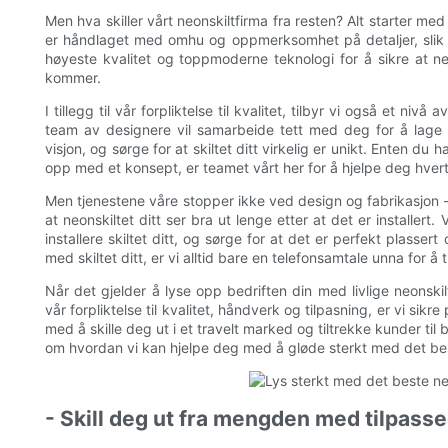
Men hva skiller vårt neonskiltfirma fra resten? Alt starter med 
er håndlaget med omhu og oppmerksomhet på detaljer, slik a
høyeste kvalitet og toppmoderne teknologi for å sikre at neo
kommer.
I tillegg til vår forpliktelse til kvalitet, tilbyr vi også et ni
team av designere vil samarbeide tett med deg for å lage e
visjon, og sørge for at skiltet ditt virkelig er unikt. Enten du
opp med et konsept, er teamet vårt her for å hjelpe deg hvert
Men tjenestene våre stopper ikke ved design og fabrikasjon – v
at neonskiltet ditt ser bra ut lenge etter at det er installert.
installere skiltet ditt, og sørge for at det er perfekt plass
med skiltet ditt, er vi alltid bare en telefonsamtale unna for å
Når det gjelder å lyse opp bedriften din med livlige neonski
vår forpliktelse til kvalitet, håndverk og tilpasning, er vi sikr
med å skille deg ut i et travelt marked og tiltrekke kunder til
om hvordan vi kan hjelpe deg med å gløde sterkt med det bes
- Skill deg ut fra mengden med tilpass