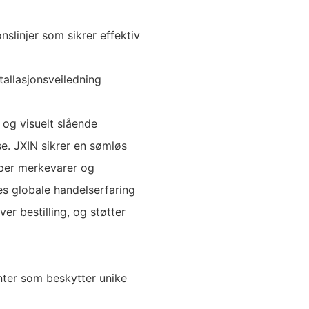
slinjer som sikrer effektiv
stallasjonsveiledning
 og visuelt slående
se. JXIN sikrer en sømløs
elper merkevarer og
es globale handelserfaring
ver bestilling, og støtter
nter som beskytter unike