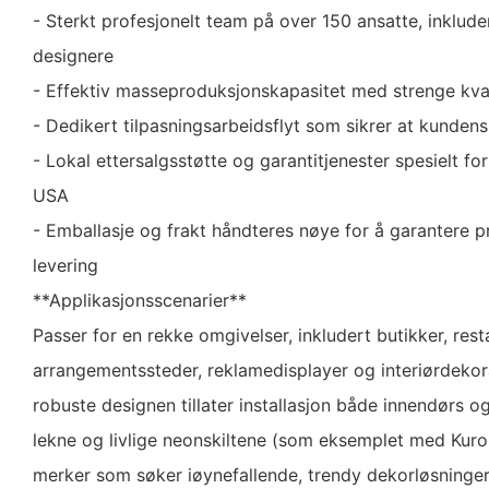
- Sterkt profesjonelt team på over 150 ansatte, inklude
designere
- Effektiv masseproduksjonskapasitet med strenge kval
- Dedikert tilpasningsarbeidsflyt som sikrer at kundens
- Lokal ettersalgsstøtte og garantitjenester spesielt fo
USA
- Emballasje og frakt håndteres nøye for å garantere 
levering
**Applikasjonsscenarier**
Passer for en rekke omgivelser, inkludert butikker, resta
arrangementssteder, reklamedisplayer og interiørdekor
robuste designen tillater installasjon både innendørs og 
lekne og livlige neonskiltene (som eksemplet med Kurom
merker som søker iøynefallende, trendy dekorløsninger 