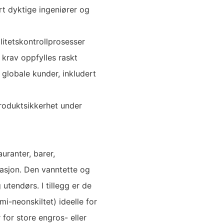
rt dyktige ingeniører og
itetskontrollprosesser
 krav oppfylles raskt
r globale kunder, inkludert
produktsikkerhet under
uranter, barer,
asjon. Den vanntette og
utendørs. I tillegg er de
i-neonskiltet) ideelle for
for store engros- eller