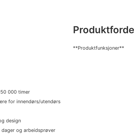
Produktforde
**Produktfunksjoner**
 50 000 timer
yere for innendørs/utendørs
 og design
å dager og arbeidsprøver