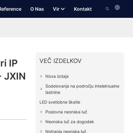
Reference
O Nas
Vir
Kontakt
VEČ IZDELKOV
i IP
- JXIN
Nova izdaja
Sodelovanja na področju intelektualne
lastnine
LED svetlobne škatle
Poslovna neonska luč
Neonska luč za dogodek
Notranja neonska luč