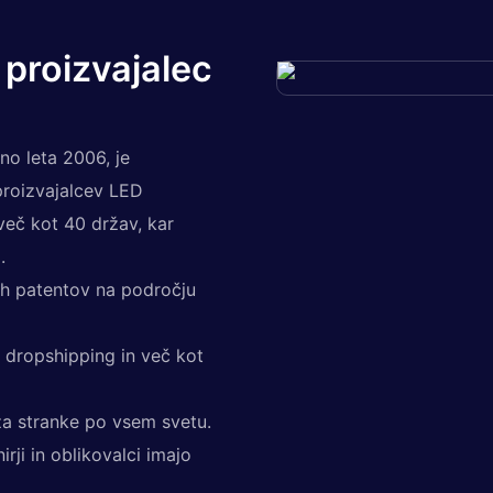
 proizvajalec
no leta 2006, je
proizvajalcev LED
več kot 40 držav, kar
.
nih patentov na področju
, dropshipping in več kot
za stranke po vsem svetu.
rji in oblikovalci imajo