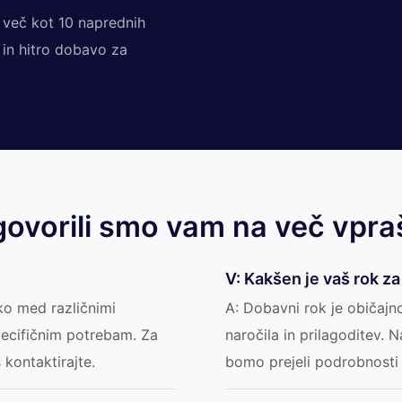
n več kot 10 naprednih
 in hitro dobavo za
ovorili smo vam na več vpra
V: Kakšen je vaš rok za
ko med različnimi
A: Dobavni rok je običajn
specifičnim potrebam. Za
naročila in prilagoditev.
kontaktirajte.
bomo prejeli podrobnosti 