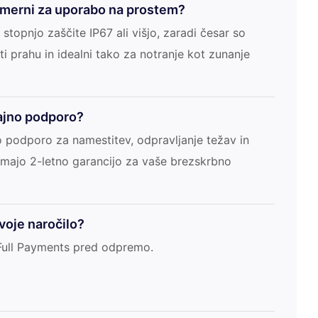
primerni za uporabo na prostem?
 stopnjo zaščite IP67 ali višjo, zaradi česar so
i prahu in idealni tako za notranje kot zunanje
dajno podporo?
 podporo za namestitev, odpravljanje težav in
 imajo 2-letno garancijo za vaše brezskrbno
voje naročilo?
 Full Payments pred odpremo.