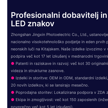
Profesionalni dobavitelj in
LED znakov
Zhongshan Jingxin Photoelectric Co., Ltd., ustanovlje
nacionalno visokotehnološko podjetje in eden prvih 
neonskih luči na Kitajskem. Naše izdelke izvozimo v 
podpira več kot 17 let izkušenj v mednarodni trgovini
●
Patenti in raziskave in razvoj: več kot 30 original
videza in strukturne zasnove.
●
Izdelki in storitve: OEM in ODM, standardni izdelki
20 novih izdelkov, ki se lansirajo mesečno.
●
Poprodajna storitev: Lokalizirana podpora v ZDA 
●
Ekipa in zmogljivost: več kot 150 zaposlenih (inženi
povprečno več kot 5 let izkušenj).