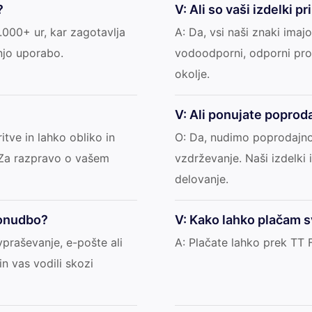
?
V: Ali so vaši izdelki 
000+ ur, kar zagotavlja
A: Da, vsi naši znaki imajo
njo uporabo.
vodoodporni, odporni prot
okolje.
V: Ali ponujate popro
itve in lahko obliko in
O: Da, nudimo poprodajno
 Za razpravo o vašem
vzdrževanje. Naši izdelki
delovanje.
ponudbo?
V: Kako lahko plačam s
praševanje, e-pošte ali
A: Plačate lahko prek TT
n vas vodili skozi