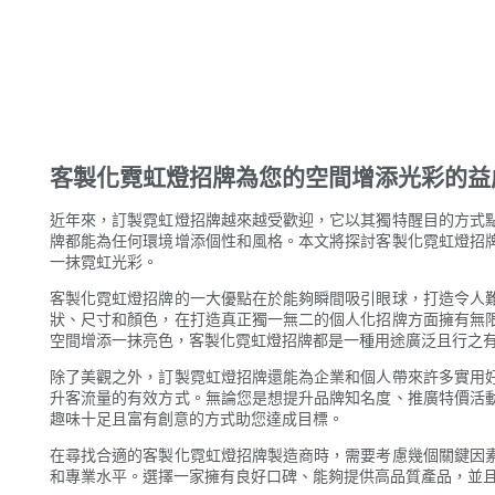
客製化霓虹燈招牌為您的空間增添光彩的益
近年來，訂製霓虹燈招牌越來越受歡迎，它以其獨特醒目的方式
牌都能為任何環境增添個性和風格。本文將探討客製化霓虹燈招
一抹霓虹光彩。
客製化霓虹燈招牌的一大優點在於能夠瞬間吸引眼球，打造令人
狀、尺寸和顏色，在打造真正獨一無二的個人化招牌方面擁有無
空間增添一抹亮色，客製化霓虹燈招牌都是一種用途廣泛且行之
除了美觀之外，訂製霓虹燈招牌還能為企業和個人帶來許多實用
升客流量的有效方式。無論您是想提升品牌知名度、推廣特價活
趣味十足且富有創意的方式助您達成目標。
在尋找合適的客製化霓虹燈招牌製造商時，需要考慮幾個關鍵因
和專業水平。選擇一家擁有良好口碑、能夠提供高品質產品，並