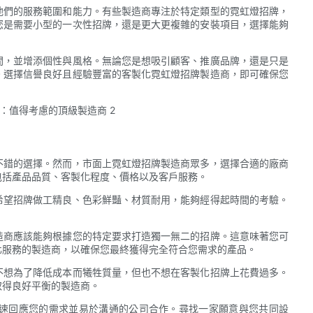
他們的服務範圍和能力。有些製造商專注於特定類型的霓虹燈招牌，
您是需要小型的一次性招牌，還是更大更複雜的安裝項目，選擇能夠
間，並增添個性與風格。無論您是想吸引顧客、推廣品牌，還是只是
。選擇信譽良好且經驗豐富的客製化霓虹燈招牌製造商，即可確保您
不錯的選擇。然而，市面上霓虹燈招牌製造商眾多，選擇合適的廠商
包括產品品質、客製化程度、價格以及客戶服務。
希望招牌做工精良、色彩鮮豔、材質耐用，能夠經得起時間的考驗。
造商應該能夠根據您的特定要求打造獨一無二的招牌。這意味著您可
化服務的製造商，以確保您最終獲得完全符合您需求的產品。
不想為了降低成本而犧牲質量，但也不想在客製化招牌上花費過多。
取得良好平衡的製造商。
速回應您的需求並易於溝通的公司合作。尋找一家願意與您共同設