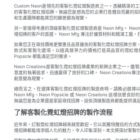
Custom Neon是領先的客製化霓虹燈製造商之一。憑藉精湛的工
的客製化霓虹燈招牌。無論您是想為您的企業打造醒目亮麗的招牌，
和生產團隊都能將您的願景變為現實。
另一家值得考慮的頂級客製化霓虹燈製造商是 Neon Mfg。 Ne
燈招牌的客戶的首選。 Neon Mfg 專注於優質材料和精湛工
如果您正在尋找價格更實惠且品質優良的客製化霓虹燈招牌方案，Neon Po
款式和客製化選項，以極具競爭力的價格打造高品質的霓虹燈招
Popsicle 都能滿足您的需求。
Neon Creations是客製化霓虹燈招牌產業的新興企業之一。儘管
意度的執著追求，迅速贏得了良好的口碑。 Neon Creatio
創意變為現實。
總而言之，在選擇客製化霓虹燈招牌的製造商時，請務必選擇以高品
Neon Mfg、Neon Popsicle 或 Neon Creatio
無論您是為企業還是家庭尋找招牌，這些頂級製造商都能提供滿
了解客製化霓虹燈招牌的製作流程
近年來，訂製霓虹燈招牌越來越受歡迎，它以其獨特醒目的方式
燈招牌都能增添個人化的魅力，令人印象深刻。本文將探討客製