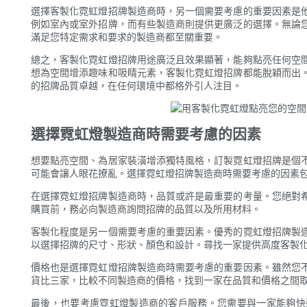
選擇客製化霓虹燈招牌製造商時，另一個需要考慮的重要因素是
例如室內或室外招牌，而有些製造商則提供更廣泛的選擇。無論
滿足您特定需求和要求的製造商都至關重要。
總之，客製化霓虹燈招牌用途廣泛且效果顯著，能夠點亮任何空
想為空間增添趣味和吸睛元素，客製化霓虹燈招牌都能脫穎而出
的招牌品質卓越，在任何環境中都格外引人注目。
選擇霓虹燈製造商時需要考慮的因素
想要點亮空間、為居家裝潢增添獨特風格，訂製霓虹燈招牌是個
可能會讓人眼花撩亂。選擇霓虹燈招牌製造商時需要考慮的因素
在選擇霓虹燈招牌製造商時，品質或許是最重要的考量。您絕對
購買前，務必向製造商詢問招牌的品質以及所用材料。
客製化程度是另一個需要考慮的重要因素。優秀的霓虹燈招牌製
以選擇招牌的尺寸、形狀、顏色和設計。尋找一家提供高度客製
價格也是選擇霓虹燈招牌製造商時需要考慮的重要因素。雖然您
貨比三家，比較不同製造商的價格，找到一家在品質和價格之間
最後，也要考慮霓虹燈製造商的客戶服務。您需要與一家能夠快