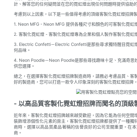
計、解答您的任何疑問並在您的霓虹燈出現任何問題時提供協助
考慮到以上因素，以下是一些值得考慮的頂級客製化霓虹燈招牌
1. Neon MFG - Neon MFG 提供各種尺寸和顏色的可
2. 客製化霓虹燈 - 客製化霓虹燈專為企業和個人製作客製化
3. Electric Confetti－Electric Confetti是
何品味。
4. Neon Poodle－Neon Poodle是那些尋找趣味十
供您選擇。
總之，在選擇客製化霓虹燈招牌製造商時，請務必考慮品質、客
好的製造商，您可以打造一款令人印象深刻的客製化霓虹燈招牌
- 以高品質客製化霓虹燈招牌而聞名的頂級
近年來，客製化霓虹燈招牌越來越受歡迎，因為它能為任何空間
裝飾增添個性化元素的房主，客製化霓虹燈招牌都提供了一種獨
商時，選擇以高品質產品著稱的信譽良好的公司至關重要。在本
商。