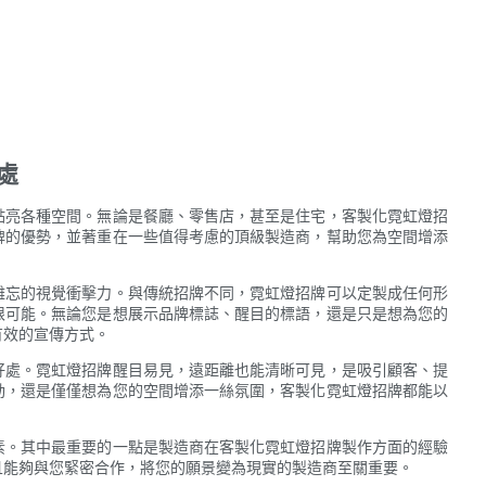
處
點亮各種空間。無論是餐廳、零售店，甚至是住宅，客製化霓虹燈招
牌的優勢，並著重在一些值得考慮的頂級製造商，幫助您為空間增添
難忘的視覺衝擊力。與傳統招牌不同，霓虹燈招牌可以定製成任何形
限可能。無論您是想展示品牌標誌、醒目的標語，還是只是想為您的
有效的宣傳方式。
好處。霓虹燈招牌醒目易見，遠距離也能清晰可見，是吸引顧客、提
動，還是僅僅想為您的空間增添一絲氛圍，客製化霓虹燈招牌都能以
素。其中最重要的一點是製造商在客製化霓虹燈招牌製作方面的經驗
且能夠與您緊密合作，將您的願景變為現實的製造商至關重要。