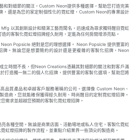
藝和對細節的關注，Custom Neon提供多種選擇，幫助您打造完美
還是為您的家定制個性化的霓虹燈，Custom Neon的專業設計
on Mfg 以其創新設計和精湛工藝而聞名，迅速成為尋求獨特醒目霓虹
藝，打造的客製化霓虹燈招牌經久耐用，定能為任何房間增添亮點。
psicle 絕對是您的理想選擇。 Neon Popsicle 提供豐富的
牌。無論您是想要簡約的設計還是更複雜的客製化招牌，Neon
成立時間不長，但Neon Creations憑藉其對細節的關注和對客戶滿
ns專注於打造獨一無二的個人化招牌，提供豐富的客製化選項，幫助您將
質產品和卓越客戶服務著稱的公司。選擇像 Custom Neon、
ns 這樣信譽良好的製造商，您就能確保獲得經久耐用、時尚醒目的定制霓虹燈招牌。
足您需求並超越您預期的客製化霓虹燈招牌。
點亮各種空間。無論是商業店面、活動場地或私人住宅，客製化霓虹
化霓虹燈招牌的製作流程，並重點介紹業界一些頂尖的製造商。