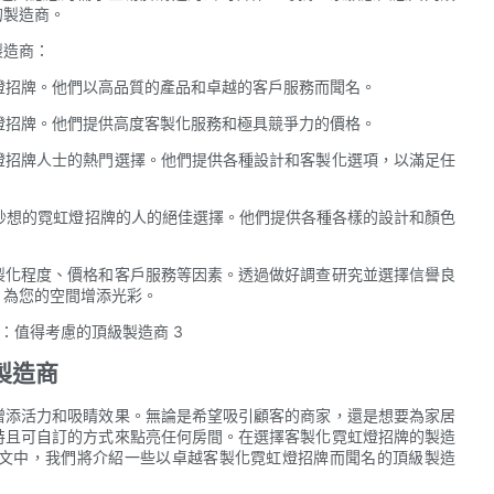
的製造商。
製造商：
客製化霓虹燈招牌。他們以高品質的產品和卓越的客戶服務而聞名。
霓虹燈招牌。他們提供高度客製化服務和極具競爭力的價格。
那些尋求獨特醒目霓虹燈招牌人士的熱門選擇。他們提供各種設計和客製化選項，以滿足任
足、充滿奇思妙想的霓虹燈招牌的人的絕佳選擇。他們提供各種各樣的設計和顏色
製化程度、價格和客戶服務等因素。透過做好調查研究並選擇信譽良
，為您的空間增添光彩。
製造商
增添活力和吸睛效果。無論是希望吸引顧客的商家，還是想要為家居
特且可自訂的方式來點亮任何房間。在選擇客製化霓虹燈招牌的製造
文中，我們將介紹一些以卓越客製化霓虹燈招牌而聞名的頂級製造