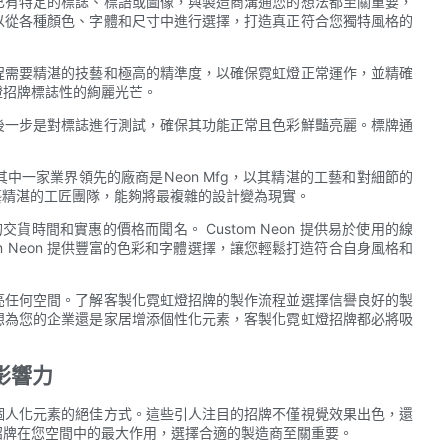
已有特定的標誌、標語或圖像，與製造商溝通您的想法都至關重要，
以從各種顏色、字體和尺寸中進行選擇，打造真正符合您獨特風格的
程需要精湛的技藝和極高的精準度，以確保霓虹燈正常運作，並精確
燈招牌標誌性的絢麗光芒。
後一步是對標誌進行測試，確保其功能正常且色彩鮮豔亮麗。標牌通
一家業界領先的廠商是Neon Mfg，以其精湛的工藝和對細節的
技藝精湛的工匠團隊，能夠將最複雜的設計變為現實。
交貨時間和實惠的價格而聞名。 Custom Neon 提供易於使用的線
m Neon 提供豐富的色彩和字體選擇，讓您輕鬆打造符合自身風格和
亮任何空間。了解客製化霓虹燈招牌的製作流程並選擇信譽良好的製
想為您的企業還是家居增添個性化元素，客製化霓虹燈招牌都必將吸
影響力
個人化元素的絕佳方式。這些引人注目的招牌不僅視覺效果出色，還
招牌在您空間中的最大作用，選擇合適的製造商至關重要。