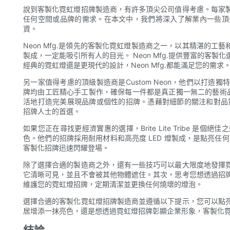
說到客製化霓虹燈招牌製造商，有許多頂尖公司值得考慮。每家
任何空間或品牌的需求。在本文中，我們將深入了解業內一些頂
資。
Neon Mfg.是領先的客製化霓虹燈製造商之一，以其精湛的工
製成，一定能吸引所有人的目光。 Neon Mfg.提供豐富的客
經典的霓虹燈還是更現代的設計，Neon Mfg.都能滿足您的需求
另一家值得考慮的頂級製造商是Custom Neon，他們以打
牌均由工匠精心手工製作，確保每一件都是真正獨一無二的藝術品。 
活地打造完美展現品牌或個性的招牌。憑藉對細節的關注和對品質的
招牌人士的首選。
如果您正在尋找更經濟實惠的選擇，Brite Lite Tribe 
色。他們的招牌採用耐用材料和高亮度 LED 燈製成，是點亮任何空間的經
客製化招牌迅速閃耀登場。
除了選擇合適的製造商之外，還有一些技巧可以最大限度地發揮
它清晰可見，並且不會被其他物體遮住。其次，思考您想透過招
維護您的霓虹燈招牌，定期清潔並更換任何燒壞的燈泡。
選擇合適的客製化霓虹燈招牌製造商並遵循以下提示，您可以點
居增添一抹亮色，還是想透過霓虹燈招牌彰顯企業形象，客製化