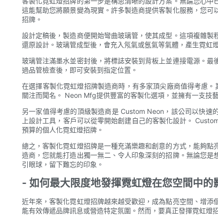
客製化霓虹燈招牌的第一步是構思清晰的設計方案。無論您心中
這能幫助您將願景變為現實。許多製造商提供客製化服務，您可
招牌。
設計定稿後，製造商便開始彎曲玻璃管，使其成型。這項複雜製
還原設計。玻璃管成型後，會充入氖氣或氬氣等氣體，產生霓虹
玻璃管注滿墨水並密封後，將標誌安裝到背板上並連接電源。最
過品管檢查後，即可安裝到指定位置。
在選擇客製化霓虹燈招牌製造商時，有多家頂尖廠商值得考慮。其中
關注而聞名。 Neon Mfg提供豐富的客製化選項，並擁有一支
另一家值得考慮的頂級製造商是 Custom Neon，該公司以快速的
上設計工具，客戶可以從零開始創建自己的客製化設計。 Custo
預算的個人化霓虹燈招牌。
總之，客製化霓虹燈招牌是一種充滿樂趣和創意的方式，能夠點
造商，您就能打造出獨一無二、令人印象深刻的招牌。無論您是
引眼球，留下難忘的印象。
- 如何最大限度地發揮霓虹燈在您空間中的
近年來，客製化霓虹燈招牌越來越受歡迎，成為點亮空間、增添
能有效傳遞品牌訊息或營造特定氛圍。然而，要真正發揮霓虹燈