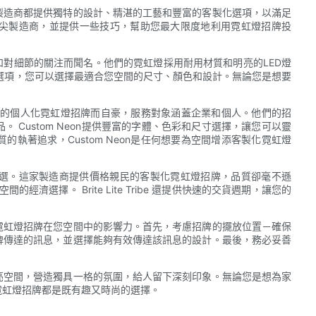
製造商都提供獨特的設計、精湛的工藝和豐富的客製化選項，以滿足
尖製造商，並提供一些技巧，幫助您最大限度地利用霓虹燈招牌投
藝和對細節的關注而聞名。他們的霓虹燈採用耐用材質和明亮的LED燈
製化選項，您可以選擇最適合您空間的尺寸、顏色和設計。無論您是想要
。
造獨特的個人化霓虹燈招牌而自豪，服務對象涵蓋企業和個人。他們的招
Custom Neon提供豐富的字體、色彩和尺寸選擇，讓您可以靈
執著追求，Custom Neon是任何想要為空間增添客製化霓虹燈
是個絕佳之選。這家製造商提供價格親民的客製化霓虹燈招牌，品質卻毫不遜
濟選擇。 Brite Lite Tribe 還提供快速的交貨週期，讓您的
霓虹燈招牌在您空間中的影響力。首先，考慮招牌的擺放位置－確保
牌傳達的訊息，並選擇能夠有效傳達該訊息的設計。最後，務必妥善
亮空間，營造獨具一格的氛圍，給人留下深刻印象。無論您是想為家
霓虹燈招牌都是既有趣又時尚的選擇。