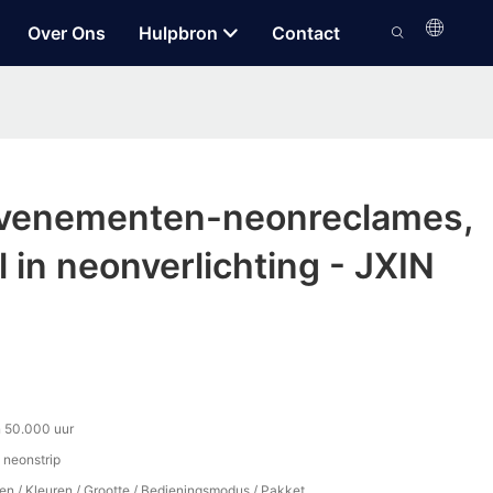
Over Ons
Hulpbron
Contact
evenementen-neonreclames,
 in neonverlichting - JXIN
 50.000 uur
 neonstrip
en / Kleuren / Grootte / Bedieningsmodus / Pakket