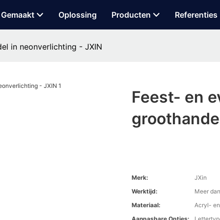
 Gemaakt
Oplossing
Producten
Referenties
l in neonverlichting - JXIN
Feest- en 
groothandel
Merk:
JXin
Werktijd:
Meer dan
Materiaal:
Acryl- en
Aanpasbare Opties:
Lettertyp