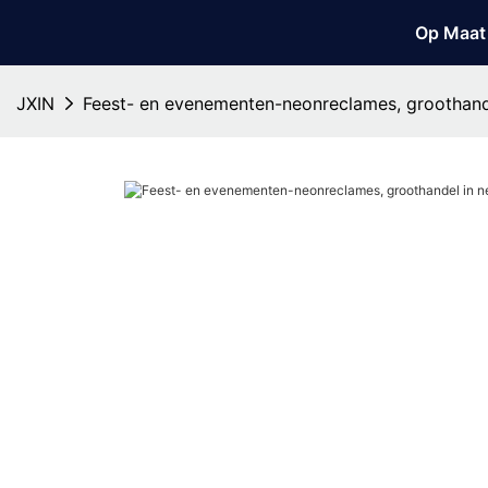
Op Maat
JXIN
Feest- en evenementen-neonreclames, groothande