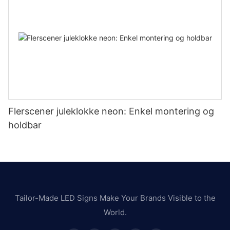
Flerscener juleklokke neon: Enkel montering og
holdbar
Tailor-Made LED Signs Make Your Brands Visible to the
World.