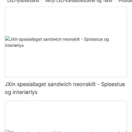
LED-lysboksskilt
Akryl LED-kanalbokstaver og -skilt
Produk
JXin spesiallaget sandwich neonskilt - Spisestue
og interiørlys