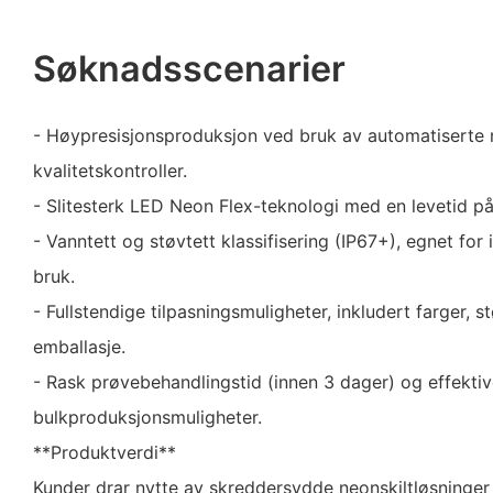
Søknadsscenarier
- Høypresisjonsproduksjon ved bruk av automatiserte 
kvalitetskontroller.
- Slitesterk LED Neon Flex-teknologi med en levetid på
- Vanntett og støvtett klassifisering (IP67+), egnet fo
bruk.
- Fullstendige tilpasningsmuligheter, inkludert farger, s
emballasje.
- Rask prøvebehandlingstid (innen 3 dager) og effekti
bulkproduksjonsmuligheter.
**Produktverdi**
Kunder drar nytte av skreddersydde neonskiltløsninger