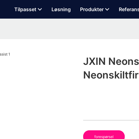
Tilpasset
Løsning
Produkter
Referan
JXIN Neonsk
Neonskiltfi
forespørsel