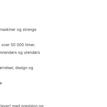
maskiner og strenge
 over 50 000 timer.
r innendørs og utendørs
tørrelser, design og
ve
 levert med presisjon og