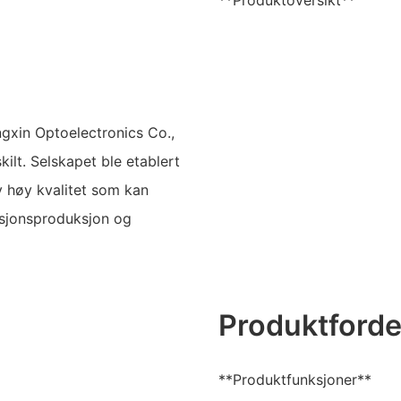
**Produktoversikt**
gxin Optoelectronics Co.,
ilt. Selskapet ble etablert
v høy kvalitet som kan
isjonsproduksjon og
Produktforde
**Produktfunksjoner**