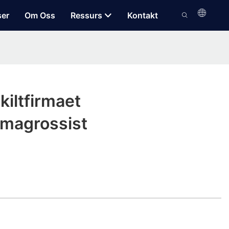
ser
Om Oss
Ressurs
Kontakt
iltfirmaet
rmagrossist