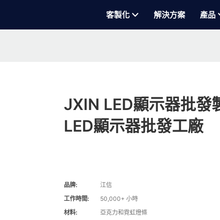
客製化
解決方案
產品
JXIN LED顯示器批
LED顯示器批發工廠
品牌:
江信
工作時間:
50,000+ 小時
材料:
亞克力和霓虹燈條