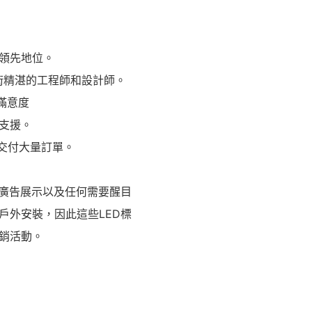
術領先地位。
技術精湛的工程師和設計師。
滿意度
後支援。
速交付大量訂單。
、廣告展示以及任何需要醒目
戶外安裝，因此這些LED標
銷活動。