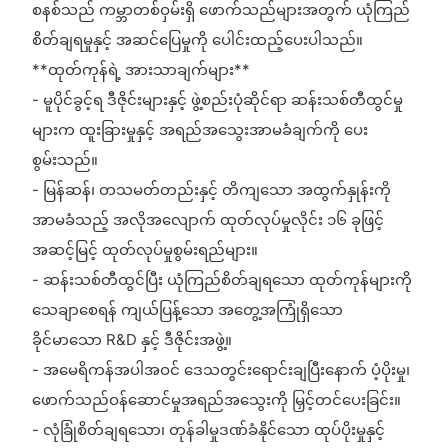
စနစ်သည် ကမ္ဘာတစ်ဝှမ်းရှိ ဖောက်သည်များအတွက် ယုံကြည်
စိတ်ချရမှုနှင့် အဆင်ပြေမှုကို ပေါင်းထည့်ပေးပါသည်။
**ထုတ်ကုန်ရဲ့ အားသာချက်များ**
- မူပိုင်ခွင့်ရ ဒီဇိုင်းများနှင့် ဖွဲ့စည်းပုံဆိုင်ရာ ဆန်းသစ်တီထွင်မှု
များက ထူးခြားမှုနှင့် အရည်အသွေးအာမခံချက်ကို ပေး
စွမ်းသည်။
- မြန်ဆန်၊ တသမတ်တည်းနှင့် တိကျသော အထွက်နှုန်းကို
အာမခံသည့် အလိုအလျောက် ထုတ်လုပ်မှုလိုင်း ၁၆ ခုဖြင့်
အဆင့်မြင့် ထုတ်လုပ်မှုစွမ်းရည်များ။
- ဆန်းသစ်တီထွင်ပြီး ယုံကြည်စိတ်ချရသော ထုတ်ကုန်များကို
သေချာစေရန် ကျယ်ပြန့်သော အတွေ့အကြုံရှိသော
ခိုင်မာသော R&D နှင့် ဒီဇိုင်းအဖွဲ့။
- အမေရိကန်အပါအဝင် ဒေသတွင်းရောင်းချပြီးနောက် ပံ့ပိုးမှု၊
ဖောက်သည်ဝန်ဆောင်မှုအရည်အသွေးကို မြှင့်တင်ပေးခြင်း။
- လုံခြုံစိတ်ချရသော၊ တုန်ခါမှုဒဏ်ခံနိုင်သော ထုပ်ပိုးမှုနှင့်