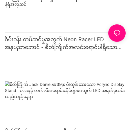
ဂိမ်းခန်း တပ်ဆင်မှုအတွက် Neon Racer LED
အနုပညာဘောင် - စိတ်ကြိုက်အလင်းရောင်ပါရှိသော
RGB နောက်ခံမီးပါ အားကစားကား နံရံအလှဆင်