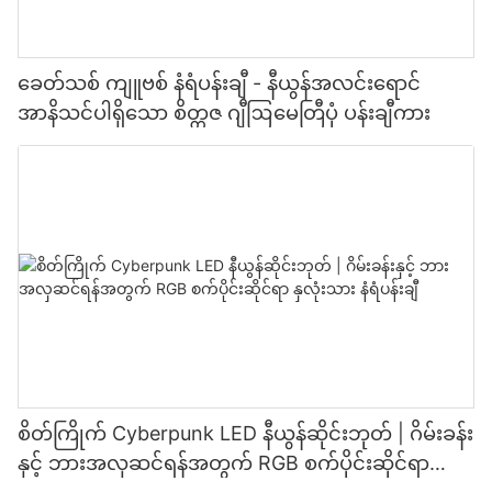
ခေတ်သစ် ကျူဗစ် နံရံပန်းချီ - နီယွန်အလင်းရောင်
အာနိသင်ပါရှိသော စိတ္တဇ ဂျီဩမေတြီပုံ ပန်းချီကား
စိတ်ကြိုက် Cyberpunk LED နီယွန်ဆိုင်းဘုတ် | ဂိမ်းခန်း
နှင့် ဘားအလှဆင်ရန်အတွက် RGB စက်ပိုင်းဆိုင်ရာ