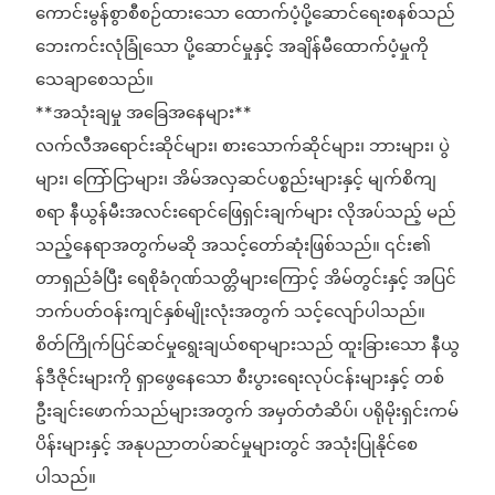
ကောင်းမွန်စွာစီစဉ်ထားသော ထောက်ပံ့ပို့ဆောင်ရေးစနစ်သည်
ဘေးကင်းလုံခြုံသော ပို့ဆောင်မှုနှင့် အချိန်မီထောက်ပံ့မှုကို
သေချာစေသည်။
**အသုံးချမှု အခြေအနေများ**
လက်လီအရောင်းဆိုင်များ၊ စားသောက်ဆိုင်များ၊ ဘားများ၊ ပွဲ
များ၊ ကြော်ငြာများ၊ အိမ်အလှဆင်ပစ္စည်းများနှင့် မျက်စိကျ
စရာ နီယွန်မီးအလင်းရောင်ဖြေရှင်းချက်များ လိုအပ်သည့် မည်
သည့်နေရာအတွက်မဆို အသင့်တော်ဆုံးဖြစ်သည်။ ၎င်း၏
တာရှည်ခံပြီး ရေစိုခံဂုဏ်သတ္တိများကြောင့် အိမ်တွင်းနှင့် အပြင်
ဘက်ပတ်ဝန်းကျင်နှစ်မျိုးလုံးအတွက် သင့်လျော်ပါသည်။
စိတ်ကြိုက်ပြင်ဆင်မှုရွေးချယ်စရာများသည် ထူးခြားသော နီယွ
န်ဒီဇိုင်းများကို ရှာဖွေနေသော စီးပွားရေးလုပ်ငန်းများနှင့် တစ်
ဦးချင်းဖောက်သည်များအတွက် အမှတ်တံဆိပ်၊ ပရိုမိုးရှင်းကမ်
ပိန်းများနှင့် အနုပညာတပ်ဆင်မှုများတွင် အသုံးပြုနိုင်စေ
ပါသည်။