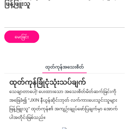
ဖြန့်ဖြူးသူ
မေးခြင်း
ထုတ်ကုန်အသေးစိတ်
ထုတ်ကုန်ခြုံငုံသုံးသပ်ချက်
သေချာတာပေါ့! ပေးထားသော အသေးစိတ်မိတ်ဆက်ခြင်းကို
အခြေခံ၍ "JXIN နီယွန်ဆိုင်းဘုတ် လက်ကားပေးသွင်းသူများ
ဖြန့်ဖြူးသူ" ထုတ်ကုန်၏ အကျဉ်းချုပ်ဖော်ပြချက်မှာ အောက်
ပါအတိုင်းဖြစ်သည်။