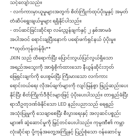
သင့်လျော်သည်။
- လက်ကားမှာယူမှုများအတွက် စိတ်ကြိုက်ထုပ်ပိုးမှုနှင့် အမှတ်
တံဆိပ်ရွေးချယ်မှုများ ရရှိနိုင်ပါသည်။
- တပ်ဆင်ခြင်းဆိုင်ရာ လမ်းညွှန်ချက်နှင့် ၂ နှစ်အာမခံ
အပါအဝင် ရောင်းချပြီးနောက် ပရော်ဖက်ရှင်နယ် ပံ့ပိုးမှု။
**ထုတ်ကုန်တန်ဖိုး**
JXIN သည် ထိရောက်ပြီး ပြောင်းလွယ်ပြင်လွယ်ရှိသော
အရည်အသွေးကို အာရုံစိုက်ထားသော နီယွန်ဆိုင်းဘုတ်
ဖြေရှင်းချက်ကို ပေးစွမ်းပြီး ကြီးမားသော လက်ကား
ရောင်းဝယ်ရေး လိုအပ်ချက်များကို လျင်မြန်စွာ ဖြည့်ဆည်းပေး
နိုင်ပြီး စိတ်ကြိုက်ဒီဇိုင်းများဖြင့် ပံ့ပိုးပေးပါသည်။ တာရှည်ခံပြီး
ရာသီဥတုဒဏ်ခံနိုင်သော LED နည်းပညာသည် ရေရှည်
အသုံးပြုမှုကို သေချာစေပြီး စီးပွားရေးနှင့် အလှဆင်ပစ္စည်း
များ၏ ဆွဲဆောင်မှုကို မြှင့်တင်ပေးပါသည်။ ကုမ္ပဏီ၏ ကမ္ဘာ
လုံးဆိုင်ရာ ပို့ကုန်အတွေ့အကြုံနှင့် ပြည့်စုံသော ဝန်ဆောင်မှု