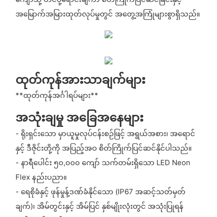
အမြောက်အမြားထုတ်လုပ်မှုတွင် အတွေ့အကြုံများစွာရှိသည်။
ထုတ်ကုန်အားသာချက်များ
**ထုတ်ကုန်အင်္ဂါရပ်များ**
အသုံးချမှု အခြေအနေများ
- ရိုးရှင်းသော မှာယူမှုလုပ်ငန်းစဉ်ဖြင့် အရွယ်အစား၊ အရောင်
နှင့် ဒီဇိုင်းတို့ကို အပြည့်အဝ စိတ်ကြိုက်ပြင်ဆင်နိုင်ပါသည်။
- နာရီပေါင်း ၅၀,၀၀၀ ကျော် သက်တမ်းရှိသော LED Neon
Flex နည်းပညာ။
- ရေစိုခံနှင့် ဖုန်မှုန့်ဒဏ်ခံနိုင်သော (IP67 အဆင့်သတ်မှတ်
ချက်)၊ အိမ်တွင်းနှင့် အိမ်ပြင် နှစ်မျိုးလုံးတွင် အသုံးပြုရန်