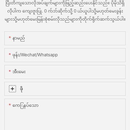
ပြီးတိကျသောလိုအပ်ချက်များကိုဖြည့်ဆည်းပေးနိုင်သည်။ ပိုမိုသိရှိ
လိုပါက ကျေးဇူးပြု. 0 က်ဘ်ဆိုက်သို့ 0 ယ်ယူပါသို့မဟုတ်မေးခွန်း
များသို့မဟုတ်မေးမြန်းစုံစမ်းလိုသည်များကိုတိုက်ရိုက်ဆက်သွယ်ပါ။
နာမည်
ဖုန်း/Wechat/Whatsapp
အီးမေး
ဖို
ကေြနပ်သော