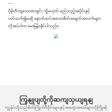
---
ပိုမိုတိကျသောဗားရှင်း သို့မဟုတ် မည်သည့်အပိုင်းနှင့်
ပတ်သက်၍မဆို နောက်ထပ်အသေးစိတ်အချက်အလက်များ
လိုအပ်ပါက မေးမြန်းနိုင်ပါသည်။
ကြှနျုပျတို့ကိုဆကျသှယျရနျ
ကျွန်ုပ်တို့သည်စိတ်ကြိုက်ဒီဇိုင်းများနှင့်အတွေးအခေါ်များကိုကြိုဆို