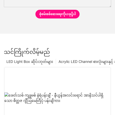
စုံစမ်းစစ်ဆေးရေးကိုယခုပို့ပါ
သင်ကြိုက်လိမ့်မည်
LED Light Box ဆိုင်းဘုတ်များ
Acrylic LED Channel စာလုံးများနှင့် 