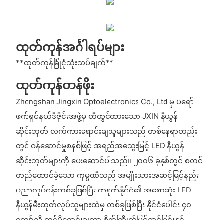
ထုတ်ကုန်အင်္ဂါရပ်များ
**ထုတ်ကုန်ခြုံငုံသုံးသပ်ချက်**
ထုတ်ကုန်တန်ဖိုး
Zhongshan Jingxin Optoelectronics Co., Ltd မှ ပရော်
ဖက်ရှင်နယ်ဒီဇိုင်းအဖွဲ့မှ တီထွင်ထားသော JXIN နီယွန်
ဆိုင်းဘုတ် လက်ကားရောင်းချသူများသည် တစ်နေရာတည်း
တွင် ဝန်ဆောင်မှုစနစ်ဖြင့် အရည်အသွေးမြင့် LED နီယွန်
ဆိုင်းဘုတ်များကို ပေးဆောင်ပါသည်။ ၂၀၀၆ ခုနှစ်တွင် စတင်
တည်ထောင်ခဲ့သော ကုမ္ပဏီသည် အမျိုးသားအဆင့်မြင့်နည်း
ပညာလုပ်ငန်းတစ်ခုဖြစ်ပြီး တရုတ်နိုင်ငံ၏ အစောဆုံး LED
နီယွန်မီးထုတ်လုပ်သူများထဲမှ တစ်ခုဖြစ်ပြီး နိုင်ငံပေါင်း ၄၀
ကျော်သို့ တင်ပို့ရောင်းချကာ စိတ်ကြိုက်ပြင်ဆင်ခြင်းနှင့်