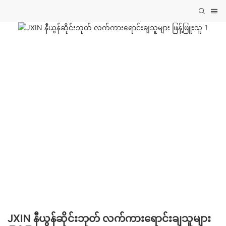
JXIN နီယွန်ဆိုင်းဘုတ် လက်ကားရောင်းချသူများ