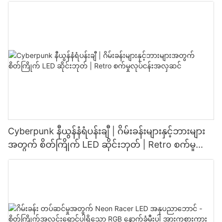
နှလုံးသား နံရံပန်းချီ
Cyberpunk နီယွန်နံရံပန်းချီ | ဂိမ်းခန်းများနှင့်ဘားများ
အတွက် စိတ်ကြိုက် LED ဆိုင်းဘုတ် | Retro စက်မှု
လုပ်ငန်းအလှဆင်