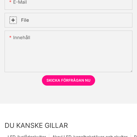
E-Mail
File
Innehåll
SKICKA FÖRFRÅGAN NU
DU KANSKE GILLAR
LED-ljuslådeskyltar
Akryl LED-kanalbokstäver och skyltar
P